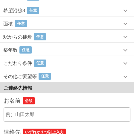
希望沿線3
任意
面積
任意
駅からの徒歩
任意
築年数
任意
こだわり条件
任意
その他ご要望等
任意
ご連絡先情報
お名前
必須
連絡先
いずれか１つ以上入力