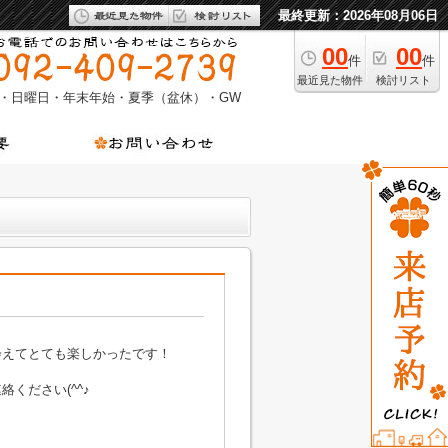
最終更新：2026年08月06日
00
00
件
件
最近見た物件
検討リスト
・日曜日・年末年始・夏季（盆休）・GW
会えてとても楽しかったです！
ください(^^♪