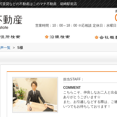
可賃貸などの不動産はこのマチ不動産 箱崎駅前店
営業時間：10：00～18：00 ※応相談
定休日：水曜日
の声一覧
>
S様
担当STAFF：
COMMENT
こちらこそ、仲良しなお二人と出
ありがとうございます☆
また、お引越しなどする際は、ご連絡
いつでもお待ちしております！