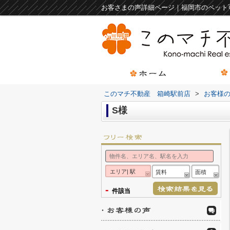
お客さまの声詳細ページ｜福岡市のペット
このマチ不動産 箱崎駅前店
>
お客様
S様
エリア| 駅
賃料
面積
-
件該当