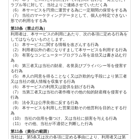
ラブル等に対して、当社よりご連絡させていただく為
（6） 本サービスを円滑に運営する為に一定期間の保管をする為
（7） 当社のマーケティングデータとして、個人が特定できない
形での利用をする為
第10条（禁止行為）
利用者は、本サービスの利用にあたり、次の各項に定める行為を
してはならないものとします。
（1） 本サービスに関する情報を改ざんする行為
（2） 利用者以外の者になりすまして本サービスを利用する行為
（3） 有害なコンピュータープログラム等を送信又は書き込む行
為
（4） 第三者又は当社の財産、名誉及びプライバシー等を侵害す
る行為
（5） 本人の同意を得ることなく又は詐欺的な手段により第三者
又は当社の個人情報を収集する行為
（6） 本サービスの利用又は提供を妨げる行為
（7） 当第三者又は当社の著作権その他の知的財産権を侵害する
行為
（8） 法令又は公序良俗に反する行為
（9） 本サービスを利用した営業活動その他営利を目的とする行
為
（10） 当社の信用を傷つけ、又は当社に損害を与える行為
（11） その他、当社が不適切と判断した行為
第11条（責任の範囲）
当社は、第5条又は次の各項に定める事由により、利用者又は第