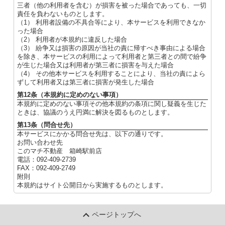
三者（他の利用者を含む）が損害を被った場合であっても、一切
責任を負わないものとします。
（1） 利用者設備の不具合等により、本サービスを利用できなか
った場合
（2） 利用者が本規約に違反した場合
（3） 紛争又は損害の原因が当社の責に帰すべき事由による場合
を除き、本サービスの利用によって利用者と第三者との間で紛争
が生じた場合又は利用者が第三者に損害を与えた場合
（4） その他本サービスを利用することにより、当社の責によら
ずして利用者又は第三者に損害が発生した場合
第12条（本規約に定めのない事項）
本規約に定めのない事項その他本規約の条項に関し疑義を生じた
ときは、協議のうえ円満に解決を図るものとします。
第13条（問合せ先）
本サービスにかかる問合せ先は、以下の通りです。
お問い合わせ先
このマチ不動産 箱崎駅前店
電話：092-409-2739
FAX：092-409-2749
附則
本規約はサイト公開日から実施するものとします。
ページトップへ