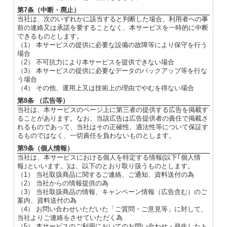
第7条（中断・廃止）
当社は、次のいずれかに該当すると判断した場合、利用者への事
前の連絡又は承諾を要することなく、本サービスを一時的に中断
できるものとします。
（1） 本サービスの提供に必要な設備の故障等により保守を行う
場合
（2） 不可抗力により本サービスを提供できない場合
（3） 本サービスの提供に必要なデータのバックアップ等を行な
う場合
（4） その他、運用上又は技術上の理由でやむを得ない場合
第8条 （広告等）
当社は、本サービスのページ上に第三者の提供する広告を掲載す
ることがあります。なお、当該広告は広告提供者の責任で掲載さ
れるものであって、当社はその正確性、適法性等について保証す
るものではなく、一切責任を負わないものとします。
第9条（個人情報）
当社は、本サービスにおける個人を特定する情報(以下｢個人情
報｣といいます。)は、以下のとおり取り扱うものとします。
（1） 当社取扱商品に関するご連絡、ご通知、資料送付の為
（2） 当社からの情報提供の為
（3） 当社取扱商品の情報、キャンペーン情報（広告含む）のご
案内、資料送付の為
（4） お問い合わせいただいた「ご質問・ご意見等」に対して、
当社よりご連絡をさせていただく為
（5） 本サービスのご利用においてのお問い合わせ・発生したト