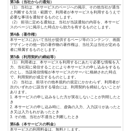
第3条（当社からの通知）
（1） 当社は、本サービスのページへの掲示、その他当社が適当
と判断する方法・範囲で、利用者が本サービスを利用するうえで
必要な事項を通知するものとします。
（2） 前項に定める通知は、当社が当該通知の内容を、本サービ
スのページに掲示した時点から効力を有するものとします。
第4条（著作権）
本サービスにおいて当社が提供するページ等のコンテンツ、画面
デザインその他一切の著作物の著作権は、当社又は当社が定める
者に帰属するものとします。
第5条（利用契約の締結等）
（1） 利用者は、本サービスを利用するにあたり必要な情報を入
力、当社宛に発信することにより本サービスの申し込みをするも
のとし、当該発信情報が本サービスのサーバに格納された時点
で、利用契約が成立するものとします。
（2） 当社は、前項その他本規約の規定にかかわらず、利用者が
次のいずれかに該当する場合には、利用契約を締結しないことが
あります。
1. 本サービスの申し込みをした方が実在しないことが判明したと
き
2. 本サービスの申し込み時に、虚偽の入力、入力誤りがあったと
き又は入力もれがあったとき
3. その他、当社が不適当と判断したとき
第6条（本サービスの料金）
本サービスの利用料金は、無料とします。