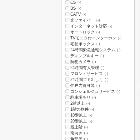
CS
(-)
BS
(-)
CATV
(-)
光ファイバー
(-)
インターネット対応
(-)
オートロック
(-)
TVモニタ付インターホン
(-)
宅配ボックス
(-)
24時間緊急通報システム
(-)
ディンプルキー
(-)
防犯カメラ
(-)
24時間有人管理
(-)
フロントサービス
(-)
24時間ゴミ出し可
(-)
住戸内覧可能
(-)
コンシェルジュサービス
(-)
駐車場あり
(-)
2階以上
(-)
1階の物件
(-)
10階以上
(-)
20階以上
(-)
最上階
(-)
南向き
(-)
角部屋
(-)