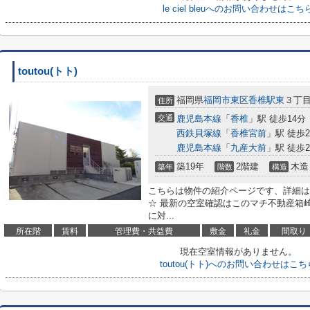
le ciel bleuへのお問い合わせはこち
toutou(トト)
福岡県
福岡市東区
香椎駅東
３丁
住所
交通
鹿児島本線
「
香椎
」駅 徒歩14分
西鉄貝塚線
「
香椎宮前
」駅 徒歩2
鹿児島本線
「
九産大前
」駅 徒歩2
築19年
2階建
木造
築年
階数
構造
こちらは物件の紹介ページです、詳細は
☆ 最新の空室確認はこのマチ不動産箱崎駅前店
に対...
所在階
賃料
管理費・共益費
敷金
礼金
間取り
現在空室情報がありません。
toutou(トト)へのお問い合わせはこち