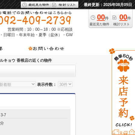
最終更新：2026年08月09日
00
00
件
件
最近見た物件
検討リスト
営業時間：10：00～18：00 ※応相談
・日曜日・年末年始・夏季（盆休）・GW
ルキョウ 香椎店の近くの物件
表示件数：
3-7
7分