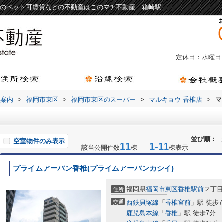
マルキョウ 香椎店周辺の物件一覧｜福岡市のペット可賃貸などの不動産はこのマチ不動産 箱崎駅前店
定休日：水曜日
設案内
>
福岡市東区
>
福岡市東区のスーパー
>
マルキョウ 香椎店
>
マ
並び順：
空室物件のみ表示
11
1-11
該当公開件数
棟
棟表示
プライムアーバン香椎(プライムアーバンカシイ)
福岡県
福岡市東区
香椎駅前
２丁目
住所
交通
西鉄貝塚線
「
香椎宮前
」駅 徒歩
鹿児島本線
「
香椎
」駅 徒歩7分