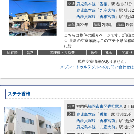
交通
鹿児島本線
「
香椎
」駅 徒歩21分
鹿児島本線
「
九産大前
」駅 徒歩2
西鉄貝塚線
「
香椎宮前
」駅 徒歩3
築22年
2階建
鉄骨
築年
階数
構造
こちらは物件の紹介ページです、詳細は
☆ 最新の空室確認はこのマチ不動産箱崎駅前店
に対...
所在階
賃料
管理費・共益費
敷金
礼金
間取り
現在空室情報がありません。
メゾン・トゥルヌソルへのお問い合わせは
ステラ香椎
福岡県
福岡市東区
香椎駅東
３丁
住所
交通
鹿児島本線
「
香椎
」駅 徒歩13分
西鉄貝塚線
「
香椎宮前
」駅 徒歩2
鹿児島本線
「
九産大前
」駅 徒歩2