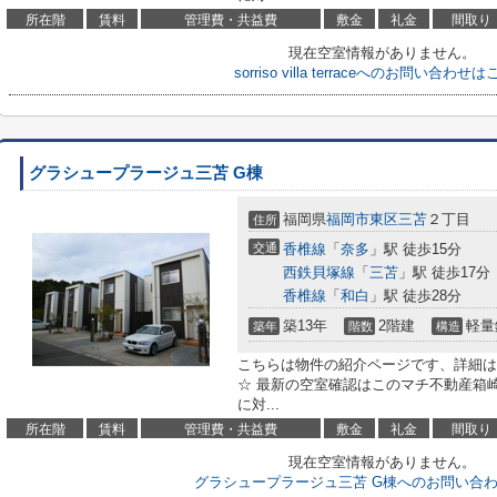
所在階
賃料
管理費・共益費
敷金
礼金
間取り
現在空室情報がありません。
sorriso villa terraceへのお問い合わせ
グラシュープラージュ三苫 G棟
福岡県
福岡市東区
三苫
２丁目
住所
交通
香椎線
「
奈多
」駅 徒歩15分
西鉄貝塚線
「
三苫
」駅 徒歩17分
香椎線
「
和白
」駅 徒歩28分
築13年
2階建
軽量
築年
階数
構造
こちらは物件の紹介ページです、詳細は
☆ 最新の空室確認はこのマチ不動産箱崎駅前店
に対...
所在階
賃料
管理費・共益費
敷金
礼金
間取り
現在空室情報がありません。
グラシュープラージュ三苫 G棟へのお問い合