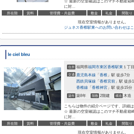
☆ 最新の空室確認はこのマチ不動産箱崎駅前店
に対...
所在階
賃料
管理費・共益費
敷金
礼金
間取り
現在空室情報がありません。
ジュネス香椎駅東へのお問い合わせはこ
le ciel bleu
福岡県
福岡市東区
香椎駅東
１丁
住所
交通
鹿児島本線
「
香椎
」駅 徒歩7分
西鉄貝塚線
「
香椎宮前
」駅 徒歩1
香椎線
「
香椎神宮
」駅 徒歩15分
築8年
2階建
木造
築年
階数
構造
こちらは物件の紹介ページです、詳細は
☆ 最新の空室確認はこのマチ不動産箱崎駅前店
に対...
所在階
賃料
管理費・共益費
敷金
礼金
間取り
現在空室情報がありません。