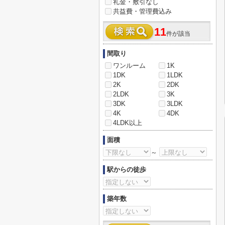
礼金・敷引なし
共益費・管理費込み
11
件が該当
間取り
ワンルーム
1K
1DK
1LDK
2K
2DK
2LDK
3K
3DK
3LDK
4K
4DK
4LDK以上
面積
～
駅からの徒歩
築年数