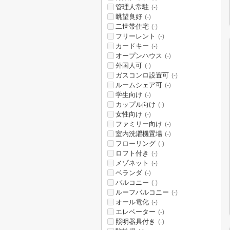
管理人常駐
(-)
眺望良好
(-)
二世帯住宅
(-)
フリーレント
(-)
カードキー
(-)
オープンハウス
(-)
外国人可
(-)
ガスコンロ設置可
(-)
ルームシェア可
(-)
学生向け
(-)
カップル向け
(-)
女性向け
(-)
ファミリー向け
(-)
室内洗濯機置場
(-)
フローリング
(-)
ロフト付き
(-)
メゾネット
(-)
ベランダ
(-)
バルコニー
(-)
ルーフバルコニー
(-)
オール電化
(-)
エレベーター
(-)
照明器具付き
(-)