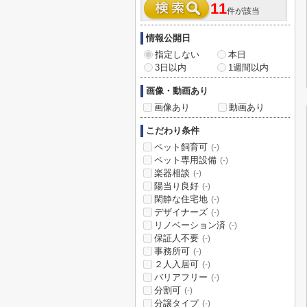
11
件が該当
情報公開日
指定しない
本日
3日以内
1週間以内
画像・動画あり
画像あり
動画あり
こだわり条件
ペット飼育可
(-)
ペット専用設備
(-)
楽器相談
(-)
陽当り良好
(-)
閑静な住宅地
(-)
デザイナーズ
(-)
リノベーション済
(-)
保証人不要
(-)
事務所可
(-)
２人入居可
(-)
バリアフリー
(-)
分割可
(-)
分譲タイプ
(-)