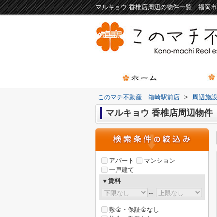
このマチ不動産 箱崎駅前店
>
周辺施
マルキョウ 香椎店周辺物件
アパート
マンション
一戸建て
▼賃料
～
敷金・保証金なし