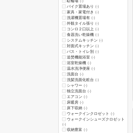
駐輪場
(-)
バイク置場あり
(-)
家具・家電付き
(-)
洗濯機置場有
(-)
外観タイル張り
(-)
コンロ２口以上
(-)
食器洗い乾燥機
(-)
システムキッチン
(-)
対面式キッチン
(-)
バス・トイレ別
(-)
追焚機能浴室
(-)
浴室乾燥機
(-)
温水洗浄便座
(-)
洗面台
(-)
洗髪洗面化粧台
(-)
シャワー
(-)
独立洗面台
(-)
エアコン
(-)
床暖房
(-)
床下収納
(-)
ウォークインクロゼット
(-)
ウォークインシューズクロゼット
(-)
収納豊富
(-)