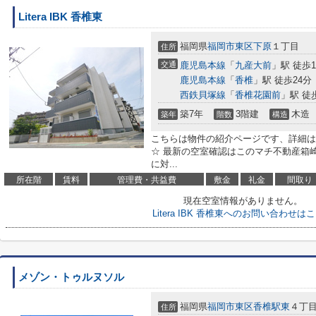
Litera IBK 香椎東
福岡県
福岡市東区
下原
１丁目
住所
交通
鹿児島本線
「
九産大前
」駅 徒歩1
鹿児島本線
「
香椎
」駅 徒歩24分
西鉄貝塚線
「
香椎花園前
」駅 徒
築7年
3階建
木造
築年
階数
構造
こちらは物件の紹介ページです、詳細は
☆ 最新の空室確認はこのマチ不動産箱崎駅前店
に対...
所在階
賃料
管理費・共益費
敷金
礼金
間取り
現在空室情報がありません。
Litera IBK 香椎東へのお問い合わせは
メゾン・トゥルヌソル
福岡県
福岡市東区
香椎駅東
４丁
住所