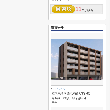
11
件が該当
新着物件
REGINA
福岡県糟屋郡粕屋町大字仲原
篠栗線「柚須」駅 徒歩2分
予定