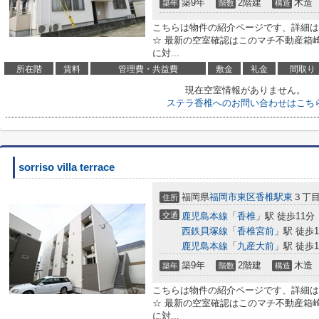
築9年
2階建
木造
築年
階数
構造
こちらは物件の紹介ページです、詳細は
☆ 最新の空室確認はこのマチ不動産箱崎駅前店
に対...
所在階
賃料
管理費・共益費
敷金
礼金
間取り
現在空室情報がありません。
ステラ香椎へのお問い合わせはこち
sorriso villa terrace
福岡県
福岡市東区
香椎駅東
３丁
住所
交通
鹿児島本線
「
香椎
」駅 徒歩11分
西鉄貝塚線
「
香椎宮前
」駅 徒歩1
鹿児島本線
「
九産大前
」駅 徒歩1
築9年
2階建
木造
築年
階数
構造
こちらは物件の紹介ページです、詳細は
☆ 最新の空室確認はこのマチ不動産箱崎駅前店
に対...