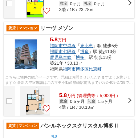
0ヶ月
0ヶ月
敷金
礼金
3階 / 1K / 23.78㎡
リーヴ メゾン
賃貸 | マンション
5.8
万円
福岡市空港線
「
東比恵
」駅 徒歩5分
福岡市七隈線
「
博多
」駅 徒歩13分
鹿児島本線
「
博多
」駅 徒歩13分
築21年 / 30.13㎡
福岡県
福岡市博多区
比恵町
こちらは物件の紹介ページです、詳細はお問合せいただきますようお願いし
ます☆ 最新の空室確認はこのマチ不動産箱崎駅前店まで♪ 092-409-2739で
す！迅速に対応致します！！！！！♪
5.8
万
円
(管理費等：5,000円 )
0.5ヶ月
1.5ヶ月
敷金
礼金
4階 / 1R / 30.13㎡
パンルネックスクリスタル博多Ⅱ
賃貸 | マンション
礼0