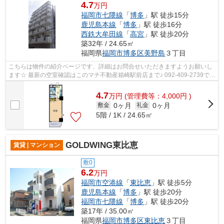
4.7
万円
福岡市七隈線
「
博多
」駅 徒歩15分
鹿児島本線
「
博多
」駅 徒歩16分
西鉄大牟田線
「
高宮
」駅 徒歩20分
築32年 / 24.65㎡
福岡県
福岡市博多区
美野島
３丁目
こちらは物件の紹介ページです、詳細はお問合せいただきますようお願いし
ます☆ 最新の空室確認はこのマチ不動産箱崎駅前店まで♪ 092-409-2739で
す！迅速に対応致します！！！！！♪
4.7
万
円
(管理費等：4,000円 )
0ヶ月
0ヶ月
敷金
礼金
5階 / 1K / 24.65㎡
GOLDWING東比恵
賃貸 | マンション
敷0
6.2
万円
福岡市空港線
「
東比恵
」駅 徒歩5分
鹿児島本線
「
博多
」駅 徒歩20分
福岡市七隈線
「
博多
」駅 徒歩20分
築17年 / 35.00㎡
福岡県
福岡市博多区
東比恵
３丁目