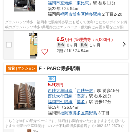
福岡市空港線
「
東比恵
」駅 徒歩11分
築22年 / 24.94㎡
福岡県
福岡市博多区
博多駅南
２丁目2-20
グランバッソ博多：福岡市七隈線博多駅にも近くて便利♪こだわりポイント満
載のグランバッソ博多♪共用部にはエレベータ・敷地内ごみ置き場などが揃っ
ており、とても充実しています♪2駅...
6.5
万
円
(管理費等：5,000円 )
0ヶ月
1ヶ月
敷金
礼金
2階 / 1K / 24.94㎡
F・PARC博多駅南
賃貸 | マンション
敷0
5.9
万円
西鉄大牟田線
「
西鉄平尾
」駅 徒歩15分
西鉄大牟田線
「
高宮
」駅 徒歩20分
福岡市七隈線
「
博多
」駅 徒歩17分
築19年 / 26.54㎡
福岡県
福岡市博多区
美野島
３丁目
こちらは物件の紹介ページです、詳細はお問合せいただきますようお願いし
ます☆ 最新の空室確認はこのマチ不動産博多駅前店まで♪ 092-432-2670で
す！迅速に対応致します！！！！！♪