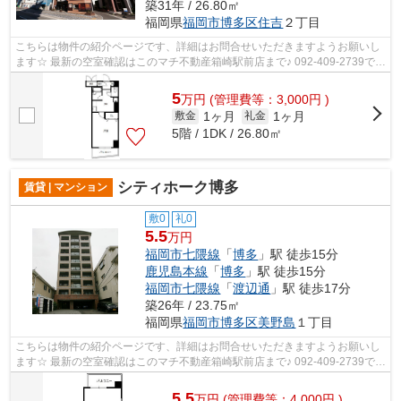
築31年 / 26.80㎡
福岡県
福岡市博多区
住吉
２丁目
こちらは物件の紹介ページです、詳細はお問合せいただきますようお願いし
ます☆ 最新の空室確認はこのマチ不動産箱崎駅前店まで♪ 092-409-2739で
す！迅速に対応致します！！！！！♪
5
万
円
(管理費等：3,000円 )
1ヶ月
1ヶ月
敷金
礼金
5階 / 1DK / 26.80㎡
シティホーク博多
賃貸 | マンション
敷0
礼0
5.5
万円
福岡市七隈線
「
博多
」駅 徒歩15分
鹿児島本線
「
博多
」駅 徒歩15分
福岡市七隈線
「
渡辺通
」駅 徒歩17分
築26年 / 23.75㎡
福岡県
福岡市博多区
美野島
１丁目
こちらは物件の紹介ページです、詳細はお問合せいただきますようお願いし
ます☆ 最新の空室確認はこのマチ不動産箱崎駅前店まで♪ 092-409-2739で
す！迅速に対応致します！！！！！♪
5.5
万
円
(管理費等：4,000円 )