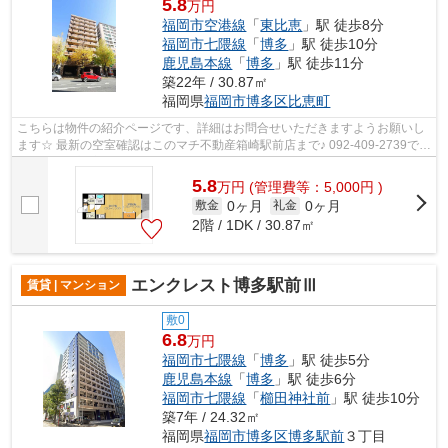
5.8
万円
福岡市空港線
「
東比恵
」駅 徒歩8分
福岡市七隈線
「
博多
」駅 徒歩10分
鹿児島本線
「
博多
」駅 徒歩11分
築22年 / 30.87㎡
福岡県
福岡市博多区
比恵町
こちらは物件の紹介ページです、詳細はお問合せいただきますようお願いし
ます☆ 最新の空室確認はこのマチ不動産箱崎駅前店まで♪ 092-409-2739で
す！迅速に対応致します！！！！！♪
5.8
万
円
(管理費等：5,000円 )
0ヶ月
0ヶ月
敷金
礼金
2階 / 1DK / 30.87㎡
エンクレスト博多駅前Ⅲ
賃貸 | マンション
敷0
6.8
万円
福岡市七隈線
「
博多
」駅 徒歩5分
鹿児島本線
「
博多
」駅 徒歩6分
福岡市七隈線
「
櫛田神社前
」駅 徒歩10分
築7年 / 24.32㎡
福岡県
福岡市博多区
博多駅前
３丁目