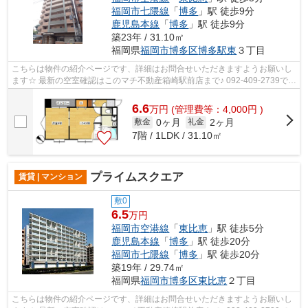
福岡市七隈線
「
博多
」駅 徒歩9分
鹿児島本線
「
博多
」駅 徒歩9分
築23年 / 31.10㎡
福岡県
福岡市博多区
博多駅東
３丁目
こちらは物件の紹介ページです、詳細はお問合せいただきますようお願いし
ます☆ 最新の空室確認はこのマチ不動産箱崎駅前店まで♪ 092-409-2739で
す！迅速に対応致します！！！！！♪
6.6
万
円
(管理費等：4,000円 )
0ヶ月
2ヶ月
敷金
礼金
7階 / 1LDK / 31.10㎡
プライムスクエア
賃貸 | マンション
敷0
6.5
万円
福岡市空港線
「
東比恵
」駅 徒歩5分
鹿児島本線
「
博多
」駅 徒歩20分
福岡市七隈線
「
博多
」駅 徒歩20分
築19年 / 29.74㎡
福岡県
福岡市博多区
東比恵
２丁目
こちらは物件の紹介ページです、詳細はお問合せいただきますようお願いし