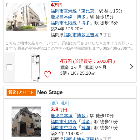
4
万円
福岡市空港線
「
東比恵
」駅 徒歩15分
鹿児島本線
「
博多
」駅 徒歩15分
福岡市七隈線
「
博多
」駅 徒歩15分
築34年 / 25.20㎡
福岡県
福岡市博多区
吉塚
３丁目
こちらは物件の紹介ページです、詳細はお問合せいただきますようお願いし
ます☆ 最新の空室確認はこのマチ不動産箱崎駅前店まで♪ 092-409-2739で
す！迅速に対応致します！！！！！♪
4
万
円
(管理費等：5,000円 )
1ヶ月
0ヶ月
敷金
礼金
3階 / 1K / 25.20㎡
Neo Stage
賃貸 | アパート
敷0
礼0
3.8
万円
鹿児島本線
「
博多
」駅 徒歩10分
福岡市七隈線
「
博多
」駅 徒歩10分
福岡市空港線
「
祇園
」駅 徒歩10分
築22年 / 18.00㎡
福岡県
福岡市博多区
堅粕
５丁目