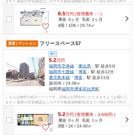
ます☆ 最新の空室確認はこのマチ不動産箱崎駅前店まで♪ 092-409-2739で
す！迅速に対応致します！！！！！♪
6.5
万
円
(管理費等：- )
0ヶ月
2ヶ月
敷金
礼金
4階 / 1DK / 29.74㎡
フリースペース57
賃貸 | マンション
敷0
5.2
万円
福岡市空港線
「
東比恵
」駅 徒歩5分
福岡市七隈線
「
博多
」駅 徒歩12分
鹿児島本線
「
博多
」駅 徒歩11分
築30年 / 24.08㎡
福岡県
福岡市博多区
比恵町
こちらは物件の紹介ページです、詳細はお問合せいただきますようお願いし
ます☆ 最新の空室確認はこのマチ不動産箱崎駅前店まで♪ 092-409-2739で
す！迅速に対応致します！！！！！♪
5.2
万
円
(管理費等：3,500円 )
0ヶ月
1ヶ月
敷金
礼金
9階 / 1K / 24.08㎡