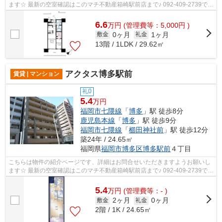
ます☆ 最新の空室確認はこのマチ不動産箱崎駅前店まで♪ 092-409-2739で
す！迅速に対応致します！！！！！♪
6.6
万
円
(管理費等：5,000円 )
0ヶ月
1ヶ月
敷金
礼金
13階 / 1LDK / 29.62㎡
アクタス博多駅前
賃貸 | マンション
礼0
5.4
万円
福岡市七隈線
「
博多
」駅 徒歩8分
鹿児島本線
「
博多
」駅 徒歩9分
福岡市七隈線
「
櫛田神社前
」駅 徒歩12分
築24年 / 24.65㎡
福岡県
福岡市博多区
博多駅前
４丁目
こちらは物件の紹介ページです、詳細はお問合せいただきますようお願いし
ます☆ 最新の空室確認はこのマチ不動産箱崎駅前店まで♪ 092-409-2739で
す！迅速に対応致します！！！！！♪
5.4
万
円
(管理費等：- )
2ヶ月
0ヶ月
敷金
礼金
2階 / 1K / 24.65㎡