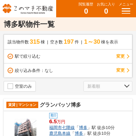
閲覧履歴
お気に入り
メニュー
0
0
博多駅物件一覧
315
197
1～30
該当物件数
棟
空き数
件
棟を表示
駅で絞り込む
変更
変更
絞り込み条件：
なし
空室のみ
グランバッソ博多
賃貸 | マンション
敷0
6.5
万円
福岡市七隈線
「
博多
」駅 徒歩10分
鹿児島本線
「
博多
」駅 徒歩10分