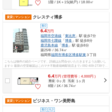
1階 / 1K＋1S(納戸) / 18.00㎡
クレスティ博多
賃貸 | マンション
敷0
6.4
万円
福岡市空港線
「
東比恵
」駅 徒歩7分
福岡市七隈線
「
博多
」駅 徒歩8分
鹿児島本線
「
博多
」駅 徒歩8分
築25年 / 36.74㎡
福岡県
福岡市博多区
博多駅東
３丁目
こちらは物件の紹介ページです、詳細はお問合せいただきますようお願いし
ます☆ 最新の空室確認はこのマチ不動産箱崎駅前店まで♪ 092-409-2739で
す！迅速に対応致します！！！！！♪
6.4
万
円
(管理費等：4,000円 )
0ヶ月
1ヶ月
敷金
礼金
8階 / 1K / 36.74㎡
ビジネス・ワン美野島
賃貸 | マンション
敷0
礼0