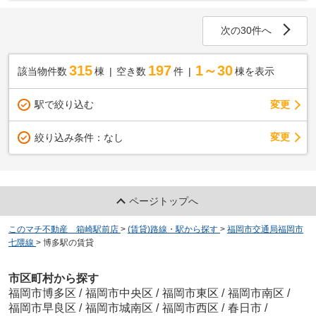
次の30件へ
315
197
1～30
該当物件数
棟
空き数
件
棟を表示
駅で絞り込む
変更
変更
絞り込み条件：
なし
ページトップへ
このマチ不動産 箱崎駅前店
>
(賃貸)路線・駅から探す
>
福岡市交通局福岡市
七隈線
>
博多駅の賃貸
市区町村から探す
福岡市博多区
/
福岡市中央区
/
福岡市東区
/
福岡市南区
/
福岡市早良区
/
福岡市城南区
/
福岡市西区
/
春日市
/