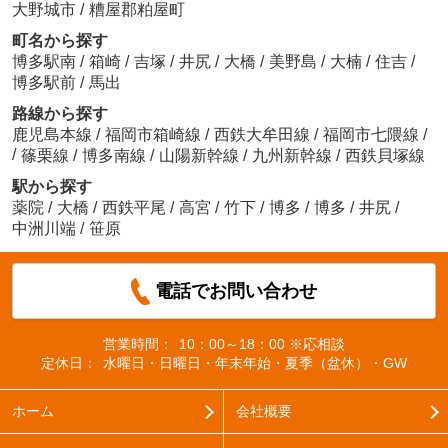
大野城市
/
糟屋郡粕屋町
町名から探す
博多駅南
/
箱崎
/
吉塚
/
井尻
/
大橋
/
美野島
/
大楠
/
住吉
/
博多駅前
/
馬出
路線から探す
鹿児島本線
/
福岡市箱崎線
/
西鉄大牟田線
/
福岡市七隈線
/
/
篠栗線
/
博多南線
/
山陽新幹線
/
九州新幹線
/
西鉄貝塚線
駅から探す
薬院
/
大橋
/
西鉄平尾
/
高宮
/
竹下
/
博多
/
博多
/
井尻
/
中洲川端
/
笹原
電話でお問い合わせ
営業時間：
10：00～18：00 ※応相談
定休日：
水曜日・日曜日・年末年始・夏季（盆休）・GW
ホーム
会社概要