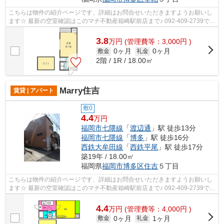
こちらは物件の紹介ページです、詳細はお問合せいただきますようお願いし
ます☆ 最新の空室確認はこのマチ不動産箱崎駅前店まで♪ 092-409-2739で
す！迅速に対応致します！！！！！♪
3.8
万
円
(管理費等：3,000円 )
0ヶ月
0ヶ月
敷金
礼金
2階 / 1R / 18.00㎡
Marry住吉
賃貸 | アパート
敷0
4.4
万円
福岡市七隈線
「
渡辺通
」駅 徒歩13分
福岡市七隈線
「
博多
」駅 徒歩16分
西鉄大牟田線
「
西鉄平尾
」駅 徒歩17分
築19年 / 18.00㎡
福岡県
福岡市博多区
住吉
５丁目
こちらは物件の紹介ページです、詳細はお問合せいただきますようお願いし
ます☆ 最新の空室確認はこのマチ不動産箱崎駅前店まで♪ 092-409-2739で
す！迅速に対応致します！！！！！♪
4.4
万
円
(管理費等：4,000円 )
0ヶ月
1ヶ月
敷金
礼金