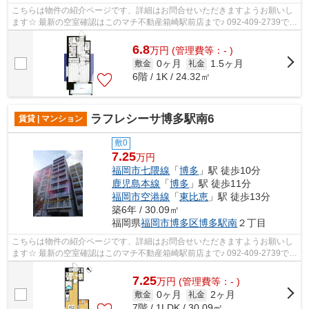
こちらは物件の紹介ページです、詳細はお問合せいただきますようお願いし
ます☆ 最新の空室確認はこのマチ不動産箱崎駅前店まで♪ 092-409-2739で
す！迅速に対応致します！！！！！♪
6.8
万
円
(管理費等：- )
0ヶ月
1.5ヶ月
敷金
礼金
6階 / 1K / 24.32㎡
ラフレシーサ博多駅南6
賃貸 | マンション
敷0
7.25
万円
福岡市七隈線
「
博多
」駅 徒歩10分
鹿児島本線
「
博多
」駅 徒歩11分
福岡市空港線
「
東比恵
」駅 徒歩13分
築6年 / 30.09㎡
福岡県
福岡市博多区
博多駅南
２丁目
こちらは物件の紹介ページです、詳細はお問合せいただきますようお願いし
ます☆ 最新の空室確認はこのマチ不動産箱崎駅前店まで♪ 092-409-2739で
す！迅速に対応致します！！！！！♪
7.25
万
円
(管理費等：- )
0ヶ月
2ヶ月
敷金
礼金
7階 / 1LDK / 30.09㎡