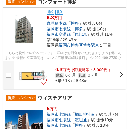
コンフォート博多
賃貸 | マンション
敷0
礼0
6.3
万円
鹿児島本線
「
博多
」駅 徒歩6分
福岡市七隈線
「
博多
」駅 徒歩6分
福岡市空港線
「
東比恵
」駅 徒歩11分
築19年 / 29.43㎡
福岡県
福岡市博多区
博多駅東
１丁目
こちらは物件の紹介ページです、詳細はお問合せいただきますようお願いし
ます☆ 最新の空室確認はこのマチ不動産箱崎駅前店まで♪ 092-409-2739で
す！迅速に対応致します！！！！！♪
6.3
万
円
(管理費等：3,000円 )
0ヶ月
0ヶ月
敷金
礼金
6階 / 1K / 29.43㎡
ウィステアリア
賃貸 | マンション
5
万円
福岡市七隈線
「
櫛田神社前
」駅 徒歩7分
福岡市七隈線
「
渡辺通
」駅 徒歩10分
福岡市七隈線
「
博多
」駅 徒歩13分