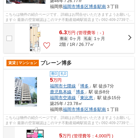
築46年 / 26.77㎡
福岡県
福岡市博多区
博多駅南
３丁目
こちらは物件の紹介ページです、詳細はお問合せいただきますようお願いし
ます☆ 最新の空室確認はこのマチ不動産箱崎駅前店まで♪ 092-409-2739で
す！迅速に対応致します！！！！！♪
6.3
万
円
(管理費等：- )
0ヶ月
1ヶ月
敷金
礼金
2階 / 1R / 26.77㎡
ブレーン博多
賃貸 | マンション
敷0
礼0
5
万円
福岡市七隈線
「
博多
」駅 徒歩7分
鹿児島本線
「
博多
」駅 徒歩8分
福岡市空港線
「
東比恵
」駅 徒歩15分
築25年 / 23.78㎡
福岡県
福岡市博多区
博多駅南
１丁目
こちらは物件の紹介ページです、詳細はお問合せいただきますようお願いし
ます☆ 最新の空室確認はこのマチ不動産箱崎駅前店まで♪ 092-409-2739で
す！迅速に対応致します！！！！！♪
5
万
円
(管理費等：4,000円 )