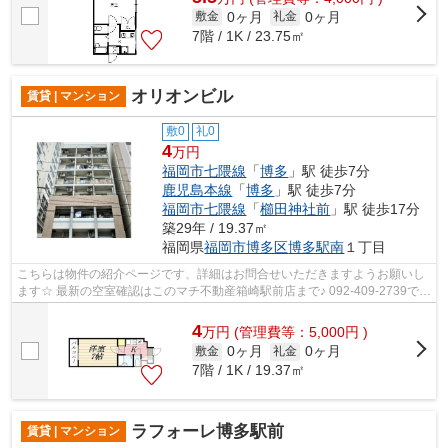
0ヶ月
0ヶ月
敷金
礼金
7階 / 1K / 23.75㎡
オリオンビル
賃貸 | マンション
敷0
礼0
4
万円
福岡市七隈線
「
博多
」駅 徒歩7分
鹿児島本線
「
博多
」駅 徒歩7分
福岡市七隈線
「
櫛田神社前
」駅 徒歩17分
築29年 / 19.37㎡
福岡県
福岡市博多区
博多駅南
１丁目
こちらは物件の紹介ページです、詳細はお問合せいただきますようお願いし
ます☆ 最新の空室確認はこのマチ不動産箱崎駅前店まで♪ 092-409-2739で
す！迅速に対応致します！！！！！♪
4
万
円
(管理費等：5,000円 )
0ヶ月
0ヶ月
敷金
礼金
7階 / 1K / 19.37㎡
ラフォーレ博多駅前
賃貸 | マンション