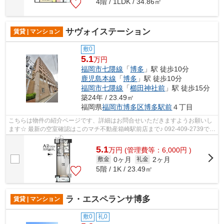
4階 / 1LDK / 34.86㎡
サヴォイステーション
賃貸 | マンション
敷0
5.1
万円
福岡市七隈線
「
博多
」駅 徒歩10分
鹿児島本線
「
博多
」駅 徒歩10分
福岡市七隈線
「
櫛田神社前
」駅 徒歩15分
築24年 / 23.49㎡
福岡県
福岡市博多区
博多駅前
４丁目
こちらは物件の紹介ページです、詳細はお問合せいただきますようお願いし
ます☆ 最新の空室確認はこのマチ不動産箱崎駅前店まで♪ 092-409-2739で
す！迅速に対応致します！！！！！♪
5.1
万
円
(管理費等：6,000円 )
0ヶ月
2ヶ月
敷金
礼金
5階 / 1K / 23.49㎡
ラ・エスペランサ博多
賃貸 | マンション
敷0
礼0