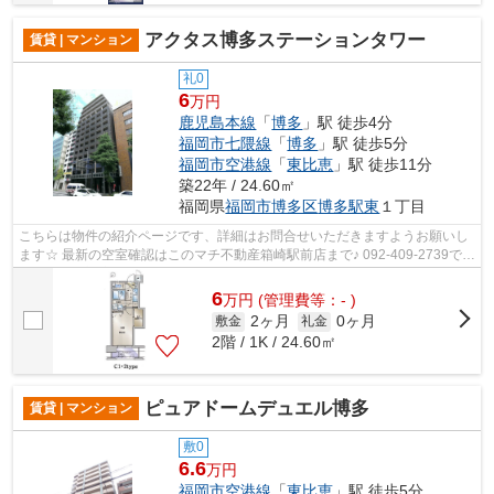
アクタス博多ステーションタワー
賃貸 | マンション
礼0
6
万円
鹿児島本線
「
博多
」駅 徒歩4分
福岡市七隈線
「
博多
」駅 徒歩5分
福岡市空港線
「
東比恵
」駅 徒歩11分
築22年 / 24.60㎡
福岡県
福岡市博多区
博多駅東
１丁目
こちらは物件の紹介ページです、詳細はお問合せいただきますようお願いし
ます☆ 最新の空室確認はこのマチ不動産箱崎駅前店まで♪ 092-409-2739で
す！迅速に対応致します！！！！！♪
6
万
円
(管理費等：- )
2ヶ月
0ヶ月
敷金
礼金
2階 / 1K / 24.60㎡
ピュアドームデュエル博多
賃貸 | マンション
敷0
6.6
万円
福岡市空港線
「
東比恵
」駅 徒歩5分