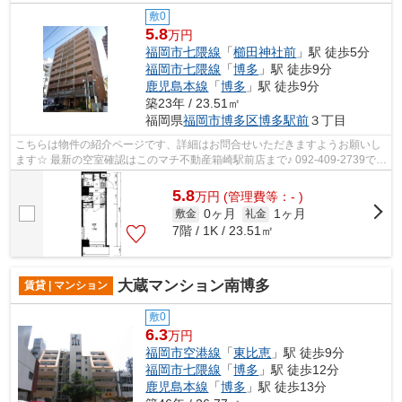
敷0
5.8
万円
福岡市七隈線
「
櫛田神社前
」駅 徒歩5分
福岡市七隈線
「
博多
」駅 徒歩9分
鹿児島本線
「
博多
」駅 徒歩9分
築23年 / 23.51㎡
福岡県
福岡市博多区
博多駅前
３丁目
こちらは物件の紹介ページです、詳細はお問合せいただきますようお願いし
ます☆ 最新の空室確認はこのマチ不動産箱崎駅前店まで♪ 092-409-2739で
す！迅速に対応致します！！！！！♪
5.8
万
円
(管理費等：- )
0ヶ月
1ヶ月
敷金
礼金
7階 / 1K / 23.51㎡
大蔵マンション南博多
賃貸 | マンション
敷0
6.3
万円
福岡市空港線
「
東比恵
」駅 徒歩9分
福岡市七隈線
「
博多
」駅 徒歩12分
鹿児島本線
「
博多
」駅 徒歩13分