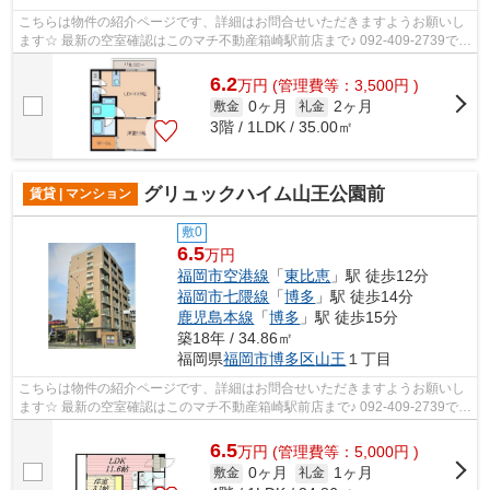
こちらは物件の紹介ページです、詳細はお問合せいただきますようお願いし
ます☆ 最新の空室確認はこのマチ不動産箱崎駅前店まで♪ 092-409-2739で
す！迅速に対応致します！！！！！♪
6.2
万
円
(管理費等：3,500円 )
0ヶ月
2ヶ月
敷金
礼金
3階 / 1LDK / 35.00㎡
グリュックハイム山王公園前
賃貸 | マンション
敷0
6.5
万円
福岡市空港線
「
東比恵
」駅 徒歩12分
福岡市七隈線
「
博多
」駅 徒歩14分
鹿児島本線
「
博多
」駅 徒歩15分
築18年 / 34.86㎡
福岡県
福岡市博多区
山王
１丁目
こちらは物件の紹介ページです、詳細はお問合せいただきますようお願いし
ます☆ 最新の空室確認はこのマチ不動産箱崎駅前店まで♪ 092-409-2739で
す！迅速に対応致します！！！！！♪
6.5
万
円
(管理費等：5,000円 )
0ヶ月
1ヶ月
敷金
礼金