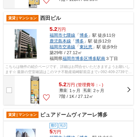
西田ビル
賃貸 | マンション
5.2
万円
福岡市七隈線
「
博多
」駅 徒歩11分
鹿児島本線
「
博多
」駅 徒歩12分
福岡市空港線
「
東比恵
」駅 徒歩9分
築29年 / 27.12㎡
福岡県
福岡市博多区
博多駅南
３丁目
こちらは物件の紹介ページです、詳細はお問合せいただきますようお願いし
ます☆ 最新の空室確認はこのマチ不動産箱崎駅前店まで♪ 092-409-2739で
す！迅速に対応致します！！！！！♪
5.2
万
円
(管理費等：- )
1ヶ月
2ヶ月
敷金
礼金
7階 / 1K / 27.12㎡
ピュアドームヴィアーレ博多
賃貸 | マンション
敷0
礼0
5
万円