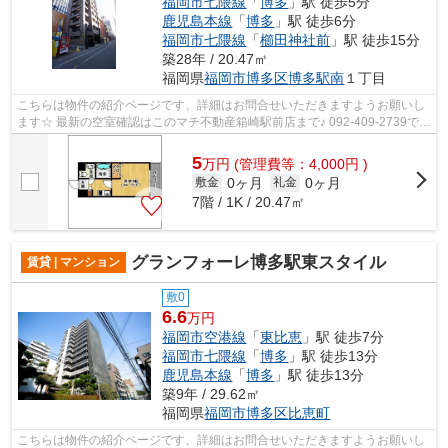
福岡市七隈線
「
博多
」駅 徒歩5分
鹿児島本線
「
博多
」駅 徒歩6分
福岡市七隈線
「
櫛田神社前
」駅 徒歩15分
築28年 / 20.47㎡
福岡県
福岡市博多区
博多駅南
１丁目
こちらは物件の紹介ページです、詳細はお問合せいただきますようお願いし
ます☆ 最新の空室確認はこのマチ不動産箱崎駅前店まで♪ 092-409-2739で
す！迅速に対応致します！！！！！♪
5
万
円
(管理費等：4,000円 )
0ヶ月
0ヶ月
敷金
礼金
7階 / 1K / 20.47㎡
グランフォーレ博多駅東スタイル
賃貸 | マンション
敷0
6.6
万円
福岡市空港線
「
東比恵
」駅 徒歩7分
福岡市七隈線
「
博多
」駅 徒歩13分
鹿児島本線
「
博多
」駅 徒歩13分
築9年 / 29.62㎡
福岡県
福岡市博多区
比恵町
こちらは物件の紹介ページです、詳細はお問合せいただきますようお願いし