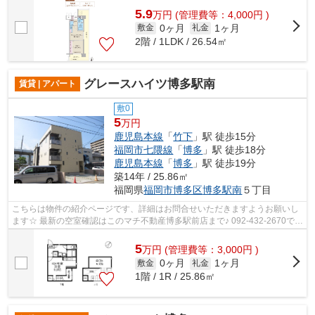
5.9
万
円
(管理費等：4,000円 )
0ヶ月
1ヶ月
敷金
礼金
2階 / 1LDK / 26.54㎡
グレースハイツ博多駅南
賃貸 | アパート
敷0
5
万円
鹿児島本線
「
竹下
」駅 徒歩15分
福岡市七隈線
「
博多
」駅 徒歩18分
鹿児島本線
「
博多
」駅 徒歩19分
築14年 / 25.86㎡
福岡県
福岡市博多区
博多駅南
５丁目
こちらは物件の紹介ページです、詳細はお問合せいただきますようお願いし
ます☆ 最新の空室確認はこのマチ不動産博多駅前店まで♪ 092-432-2670で
す！迅速に対応致します！！！！！♪
5
万
円
(管理費等：3,000円 )
0ヶ月
1ヶ月
敷金
礼金
1階 / 1R / 25.86㎡