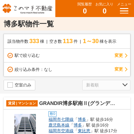
閲覧履歴
お気に入り
メニュー
0
0
博多駅物件一覧
333
113
1～30
該当物件数
棟
空き数
件
棟を表示
駅で絞り込む
変更
変更
絞り込み条件：
なし
空室のみ
GRANDIR博多駅南Ⅱ(グランディールハカタエキミナミ2)
賃貸 | マンション
敷0
福岡市七隈線
「
博多
」駅 徒歩16分
鹿児島本線
「
博多
」駅 徒歩16分
福岡市空港線
「
東比恵
」駅 徒歩17分