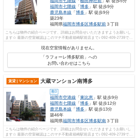
福岡市七隈線
「
櫛田神社前
」駅 徒歩5分
福岡市七隈線
「
博多
」駅 徒歩9分
鹿児島本線
「
博多
」駅 徒歩9分
築23年
福岡県
福岡市博多区
博多駅前
３丁目
こちらは物件の紹介ページです、詳細はお問合せいただきますようお願いし
ます☆ 最新の空室確認はこのマチ不動産箱崎駅前店まで♪ 092-409-2739で
す！迅速に対応致します！！！！！♪
現在空室情報がありません。
「ラフォーレ博多駅前」への
お問い合わせはこちら
大蔵マンション南博多
賃貸 | マンション
敷0
福岡市空港線
「
東比恵
」駅 徒歩9分
福岡市七隈線
「
博多
」駅 徒歩12分
鹿児島本線
「
博多
」駅 徒歩13分
築46年
福岡県
福岡市博多区
博多駅南
３丁目
こちらは物件の紹介ページです、詳細はお問合せいただきますようお願いし
ます☆ 最新の空室確認はこのマチ不動産箱崎駅前店まで♪ 092-409-2739で