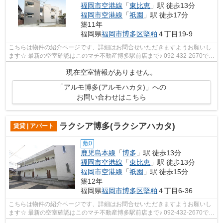
福岡市空港線
「
東比恵
」駅 徒歩13分
福岡市空港線
「
祇園
」駅 徒歩17分
築11年
福岡県
福岡市博多区
堅粕
４丁目19-9
こちらは物件の紹介ページです、詳細はお問合せいただきますようお願いし
ます☆ 最新の空室確認はこのマチ不動産博多駅前店まで♪ 092-432-2670で
す！迅速に対応致します！！！！！♪
現在空室情報がありません。
「アルモ博多(アルモハカタ)」への
お問い合わせはこちら
ラクシア博多(ラクシアハカタ)
賃貸 | アパート
敷0
鹿児島本線
「
博多
」駅 徒歩13分
福岡市空港線
「
東比恵
」駅 徒歩13分
福岡市空港線
「
祇園
」駅 徒歩15分
築12年
福岡県
福岡市博多区
堅粕
４丁目6-36
こちらは物件の紹介ページです、詳細はお問合せいただきますようお願いし
ます☆ 最新の空室確認はこのマチ不動産博多駅前店まで♪ 092-432-2670で
す！迅速に対応致します！！！！！♪