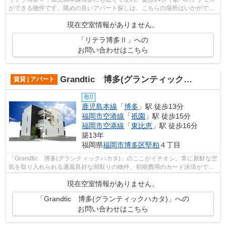
ができる物件です。眺めの良いアパート探しは、こちらの場所はいかがです
か。平成28年築のコチラの物件は、落ち...
現在空室情報がありません。
「リテラ博多Ⅱ」への
お問い合わせはこちら
Grandtic 博多(グランティックハカタ)
賃貸 | アパート
敷0
鹿児島本線
「
博多
」駅 徒歩13分
福岡市空港線
「
祇園
」駅 徒歩15分
福岡市空港線
「
東比恵
」駅 徒歩16分
築13年
福岡県
福岡市博多区
堅粕
４丁目
「Grandtic 博多(グランティックハカタ)」のここがイチオシ。常に新鮮な空
気を取り入れられる通風良好な間取りの物件。初期費用のカード決済ができ
ます。眺望良好な物件で魅力的です...
現在空室情報がありません。
「Grandtic 博多(グランティックハカタ)」への
お問い合わせはこちら