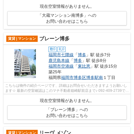
す！迅速に対応致します！！！！！♪
現在空室情報がありません。
「大蔵マンション南博多」への
お問い合わせはこちら
ブレーン博多
賃貸 | マンション
敷0
礼0
福岡市七隈線
「
博多
」駅 徒歩7分
鹿児島本線
「
博多
」駅 徒歩8分
福岡市空港線
「
東比恵
」駅 徒歩15分
築25年
福岡県
福岡市博多区
博多駅南
１丁目
こちらは物件の紹介ページです、詳細はお問合せいただきますようお願いし
ます☆ 最新の空室確認はこのマチ不動産箱崎駅前店まで♪ 092-409-2739で
す！迅速に対応致します！！！！！♪
現在空室情報がありません。
「ブレーン博多」への
お問い合わせはこちら
リーヴ メゾン
賃貸 | マンション