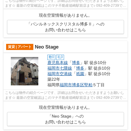
こちらは物件の紹介ページです、詳細はお問合せいただきますようお願いし
ます☆ 最新の空室確認はこのマチ不動産箱崎駅前店まで♪ 092-409-2739で
す！迅速に対応致します！！！！！♪
現在空室情報がありません。
「パンルネックスクリスタル博多Ⅱ」への
お問い合わせはこちら
Neo Stage
賃貸 | アパート
敷0
礼0
鹿児島本線
「
博多
」駅 徒歩10分
福岡市七隈線
「
博多
」駅 徒歩10分
福岡市空港線
「
祇園
」駅 徒歩10分
築22年
福岡県
福岡市博多区
堅粕
５丁目
こちらは物件の紹介ページです、詳細はお問合せいただきますようお願いし
ます☆ 最新の空室確認はこのマチ不動産箱崎駅前店まで♪ 092-409-2739で
す！迅速に対応致します！！！！！♪
現在空室情報がありません。
「Neo Stage」への
お問い合わせはこちら