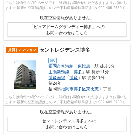
こちらは物件の紹介ページです、詳細はお問合せいただきますようお願いし
ます☆ 最新の空室確認はこのマチ不動産箱崎駅前店まで♪ 092-409-2739で
す！迅速に対応致します！！！！！♪
現在空室情報がありません。
「ピュアドームグランディー博多」への
お問い合わせはこちら
セントレジデンス博多
賃貸 | マンション
敷0
福岡市空港線
「
東比恵
」駅 徒歩3分
山陽新幹線
「
博多
」駅 徒歩11分
博多南線
「
博多
」駅 徒歩11分
築24年
福岡県
福岡市博多区
東比恵
１丁目
こちらは物件の紹介ページです、詳細はお問合せいただきますようお願いし
ます☆ 最新の空室確認はこのマチ不動産箱崎駅前店まで♪ 092-409-2739で
す！迅速に対応致します！！！！！♪
現在空室情報がありません。
「セントレジデンス博多」への
お問い合わせはこちら