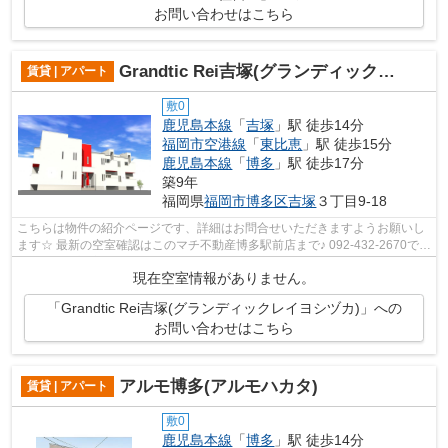
お問い合わせはこちら
Grandtic Rei吉塚(グランディックレイヨシヅカ)
賃貸 | アパート
敷0
鹿児島本線
「
吉塚
」駅 徒歩14分
福岡市空港線
「
東比恵
」駅 徒歩15分
鹿児島本線
「
博多
」駅 徒歩17分
築9年
福岡県
福岡市博多区
吉塚
３丁目9-18
こちらは物件の紹介ページです、詳細はお問合せいただきますようお願いし
ます☆ 最新の空室確認はこのマチ不動産博多駅前店まで♪ 092-432-2670で
す！迅速に対応致します！！！！！♪
現在空室情報がありません。
「Grandtic Rei吉塚(グランディックレイヨシヅカ)」への
お問い合わせはこちら
アルモ博多(アルモハカタ)
賃貸 | アパート
敷0
鹿児島本線
「
博多
」駅 徒歩14分