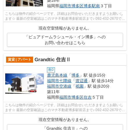
築18年
福岡県
福岡市博多区
博多駅南
３丁目
こちらは物件の紹介ページです、詳細はお問合せいただきますようお願いし
ます☆ 最新の空室確認はこのマチ不動産博多駅前店まで♪ 092-432-2670で
す！迅速に対応致します！！！！！♪
現在空室情報がありません。
「ピュアドームラシュール・イン博多」への
お問い合わせはこちら
Grandtic 住吉Ⅱ
賃貸 | アパート
敷0
鹿児島本線
「
博多
」駅 徒歩15分
福岡市七隈線
「
渡辺通
」駅 徒歩14分
福岡市空港線
「
祇園
」駅 徒歩20分
築11年
福岡県
福岡市博多区
住吉
５丁目
こちらは物件の紹介ページです、詳細はお問合せいただきますようお願いし
ます☆ 最新の空室確認はこのマチ不動産博多駅前店まで♪ 092-432-2670で
す！迅速に対応致します！！！！！♪
現在空室情報がありません。
「Grandtic 住吉Ⅱ」への