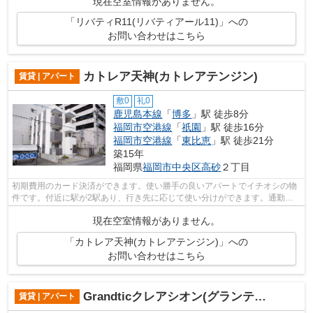
現在空室情報がありません。
「リバティR11(リバティアール11)」への
お問い合わせはこちら
カトレア天神(カトレアテンジン)
賃貸 | アパート
敷0
礼0
鹿児島本線
「
博多
」駅 徒歩8分
福岡市空港線
「
祇園
」駅 徒歩16分
福岡市空港線
「
東比恵
」駅 徒歩21分
築15年
福岡県
福岡市中央区
高砂
２丁目
初期費用のカード決済ができます。使い勝手の良いアパートでイチオシの物
件です。付近に駅が2駅あり、行き先に応じて使い分けができます。通勤前
にも簡単にごみを捨てることができる敷...
現在空室情報がありません。
「カトレア天神(カトレアテンジン)」への
お問い合わせはこちら
Grandticクレアシオン(グランティッククレアシオン)
賃貸 | アパート