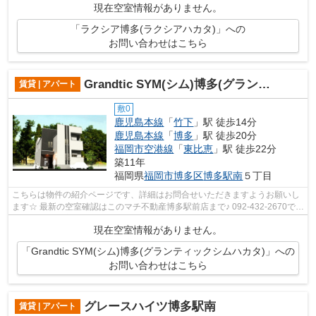
現在空室情報がありません。
「ラクシア博多(ラクシアハカタ)」への
お問い合わせはこちら
Grandtic SYM(シム)博多(グランティックシムハカタ)
賃貸 | アパート
敷0
鹿児島本線
「
竹下
」駅 徒歩14分
鹿児島本線
「
博多
」駅 徒歩20分
福岡市空港線
「
東比恵
」駅 徒歩22分
築11年
福岡県
福岡市博多区
博多駅南
５丁目
こちらは物件の紹介ページです、詳細はお問合せいただきますようお願いし
ます☆ 最新の空室確認はこのマチ不動産博多駅前店まで♪ 092-432-2670で
す！迅速に対応致します！！！！！♪
現在空室情報がありません。
「Grandtic SYM(シム)博多(グランティックシムハカタ)」への
お問い合わせはこちら
グレースハイツ博多駅南
賃貸 | アパート