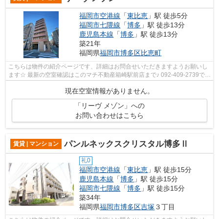
福岡市空港線
「
東比恵
」駅 徒歩5分
福岡市七隈線
「
博多
」駅 徒歩13分
鹿児島本線
「
博多
」駅 徒歩13分
築21年
福岡県
福岡市博多区
比恵町
こちらは物件の紹介ページです、詳細はお問合せいただきますようお願いし
ます☆ 最新の空室確認はこのマチ不動産箱崎駅前店まで♪ 092-409-2739で
す！迅速に対応致します！！！！！♪
現在空室情報がありません。
「リーヴ メゾン」への
お問い合わせはこちら
パンルネックスクリスタル博多Ⅱ
賃貸 | マンション
礼0
福岡市空港線
「
東比恵
」駅 徒歩15分
鹿児島本線
「
博多
」駅 徒歩15分
福岡市七隈線
「
博多
」駅 徒歩15分
築34年
福岡県
福岡市博多区
吉塚
３丁目