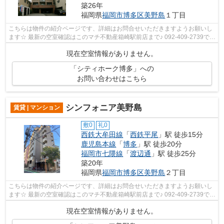
築26年
福岡県
福岡市博多区
美野島
１丁目
こちらは物件の紹介ページです、詳細はお問合せいただきますようお願いし
ます☆ 最新の空室確認はこのマチ不動産箱崎駅前店まで♪ 092-409-2739で
す！迅速に対応致します！！！！！♪
現在空室情報がありません。
「シティホーク博多」への
お問い合わせはこちら
シンフォニア美野島
賃貸 | マンション
敷0
礼0
西鉄大牟田線
「
西鉄平尾
」駅 徒歩15分
鹿児島本線
「
博多
」駅 徒歩20分
福岡市七隈線
「
渡辺通
」駅 徒歩25分
築20年
福岡県
福岡市博多区
美野島
２丁目
こちらは物件の紹介ページです、詳細はお問合せいただきますようお願いし
ます☆ 最新の空室確認はこのマチ不動産箱崎駅前店まで♪ 092-409-2739で
す！迅速に対応致します！！！！！♪
現在空室情報がありません。