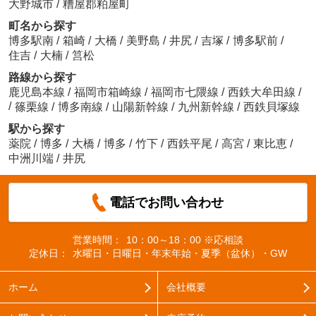
大野城市
/
糟屋郡粕屋町
町名から探す
博多駅南
/
箱崎
/
大橋
/
美野島
/
井尻
/
吉塚
/
博多駅前
/
住吉
/
大楠
/
筥松
路線から探す
鹿児島本線
/
福岡市箱崎線
/
福岡市七隈線
/
西鉄大牟田線
/
/
篠栗線
/
博多南線
/
山陽新幹線
/
九州新幹線
/
西鉄貝塚線
駅から探す
薬院
/
博多
/
大橋
/
博多
/
竹下
/
西鉄平尾
/
高宮
/
東比恵
/
中洲川端
/
井尻
電話でお問い合わせ
営業時間：
10：00～18：00 ※応相談
定休日：
水曜日・日曜日・年末年始・夏季（盆休）・GW
ホーム
会社概要