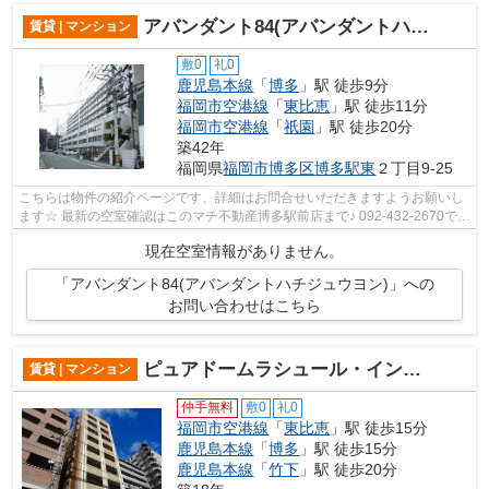
アバンダント84(アバンダントハチジュウヨン)
賃貸 | マンション
敷0
礼0
鹿児島本線
「
博多
」駅 徒歩9分
福岡市空港線
「
東比恵
」駅 徒歩11分
福岡市空港線
「
祇園
」駅 徒歩20分
築42年
福岡県
福岡市博多区
博多駅東
２丁目9-25
こちらは物件の紹介ページです、詳細はお問合せいただきますようお願いし
ます☆ 最新の空室確認はこのマチ不動産博多駅前店まで♪ 092-432-2670で
す！迅速に対応致します！！！！！♪
現在空室情報がありません。
「アバンダント84(アバンダントハチジュウヨン)」への
お問い合わせはこちら
ピュアドームラシュール・イン博多
賃貸 | マンション
仲手無料
敷0
礼0
福岡市空港線
「
東比恵
」駅 徒歩15分
鹿児島本線
「
博多
」駅 徒歩15分
鹿児島本線
「
竹下
」駅 徒歩20分