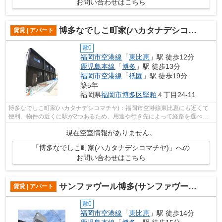
お問い合わせはこちら
博多なでしこ町家(ハカタナデシコマチヤ)
賃貸 | アパート
敷0
福岡市空港線
「
東比恵
」駅 徒歩12分
鹿児島本線
「
博多
」駅 徒歩13分
福岡市空港線
「
祇園
」駅 徒歩19分
築5年
福岡県
福岡市博多区
堅粕
４丁目24-11
博多なでしこ町家(ハカタナデシコマチヤ)：福岡市空港線東比恵にも近くて
便利。物件の近くに駅が2つあるため、用途や行き先によって経路を選べま
す。令和2年築の物件となっており、き...
現在空室情報がありません。
「博多なでしこ町家(ハカタナデシコマチヤ)」への
お問い合わせはこちら
サンファヴール博多(サンファヴールハカタ)
賃貸 | アパート
敷0
福岡市空港線
「
東比恵
」駅 徒歩14分