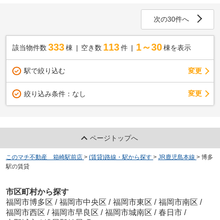
次の30件へ
333
113
1～30
該当物件数
棟
空き数
件
棟を表示
駅で絞り込む
変更
変更
絞り込み条件：
なし
ページトップへ
このマチ不動産 箱崎駅前店
>
(賃貸)路線・駅から探す
>
JR鹿児島本線
>
博多
駅の賃貸
市区町村から探す
福岡市博多区
/
福岡市中央区
/
福岡市東区
/
福岡市南区
/
福岡市西区
/
福岡市早良区
/
福岡市城南区
/
春日市
/