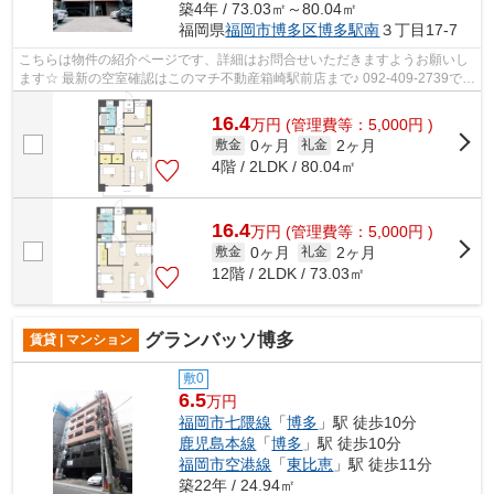
築4年 / 73.03㎡～80.04㎡
福岡県
福岡市博多区
博多駅南
３丁目17-7
こちらは物件の紹介ページです、詳細はお問合せいただきますようお願いし
ます☆ 最新の空室確認はこのマチ不動産箱崎駅前店まで♪ 092-409-2739で
す！迅速に対応致します！！！！！♪
16.4
万
円
(管理費等：5,000円 )
0ヶ月
2ヶ月
敷金
礼金
4階 / 2LDK / 80.04㎡
16.4
万
円
(管理費等：5,000円 )
0ヶ月
2ヶ月
敷金
礼金
12階 / 2LDK / 73.03㎡
グランバッソ博多
賃貸 | マンション
敷0
6.5
万円
福岡市七隈線
「
博多
」駅 徒歩10分
鹿児島本線
「
博多
」駅 徒歩10分
福岡市空港線
「
東比恵
」駅 徒歩11分
築22年 / 24.94㎡