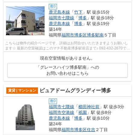
敷0
鹿児島本線
「
竹下
」駅 徒歩15分
福岡市七隈線
「
博多
」駅 徒歩18分
鹿児島本線
「
博多
」駅 徒歩19分
築14年
福岡県
福岡市博多区
博多駅南
５丁目
こちらは物件の紹介ページです、詳細はお問合せいただきますようお願いし
ます☆ 最新の空室確認はこのマチ不動産博多駅前店まで♪ 092-432-2670で
す！迅速に対応致します！！！！！♪
現在空室情報がありません。
「グレースハイツ博多駅南」への
お問い合わせはこちら
ピュアドームグランディー博多
賃貸 | マンション
敷0
福岡市七隈線
「
櫛田神社前
」駅 徒歩3分
福岡市空港線
「
祇園
」駅 徒歩8分
鹿児島本線
「
博多
」駅 徒歩10分
築24年
福岡県
福岡市博多区
住吉
２丁目