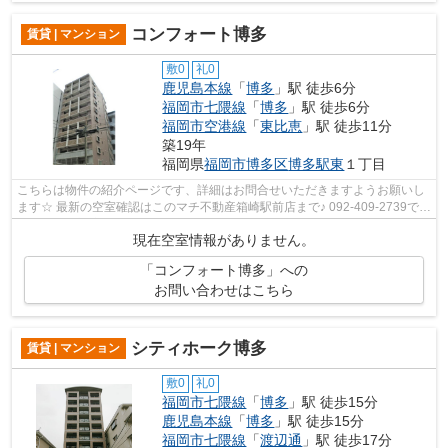
コンフォート博多
賃貸 | マンション
敷0
礼0
鹿児島本線
「
博多
」駅 徒歩6分
福岡市七隈線
「
博多
」駅 徒歩6分
福岡市空港線
「
東比恵
」駅 徒歩11分
築19年
福岡県
福岡市博多区
博多駅東
１丁目
こちらは物件の紹介ページです、詳細はお問合せいただきますようお願いし
ます☆ 最新の空室確認はこのマチ不動産箱崎駅前店まで♪ 092-409-2739で
す！迅速に対応致します！！！！！♪
現在空室情報がありません。
「コンフォート博多」への
お問い合わせはこちら
シティホーク博多
賃貸 | マンション
敷0
礼0
福岡市七隈線
「
博多
」駅 徒歩15分
鹿児島本線
「
博多
」駅 徒歩15分
福岡市七隈線
「
渡辺通
」駅 徒歩17分