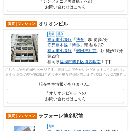
「シンフォニア美野島」への
お問い合わせはこちら
オリオンビル
賃貸 | マンション
敷0
礼0
福岡市七隈線
「
博多
」駅 徒歩7分
鹿児島本線
「
博多
」駅 徒歩7分
福岡市七隈線
「
櫛田神社前
」駅 徒歩17分
築29年
福岡県
福岡市博多区
博多駅南
１丁目
こちらは物件の紹介ページです、詳細はお問合せいただきますようお願いし
ます☆ 最新の空室確認はこのマチ不動産箱崎駅前店まで♪ 092-409-2739で
す！迅速に対応致します！！！！！♪
現在空室情報がありません。
「オリオンビル」への
お問い合わせはこちら
ラフォーレ博多駅前
賃貸 | マンション
敷0