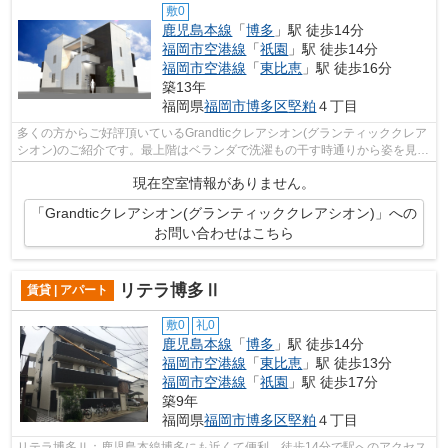
敷0
鹿児島本線
「
博多
」駅 徒歩14分
福岡市空港線
「
祇園
」駅 徒歩14分
福岡市空港線
「
東比恵
」駅 徒歩16分
築13年
福岡県
福岡市博多区
堅粕
４丁目
多くの方からご好評頂いているGrandticクレアシオン(グランティッククレア
シオン)のご紹介です。最上階はベランダで洗濯もの干す時通りから姿を見ら
れにくいです。駅まで徒歩14分とお...
現在空室情報がありません。
「Grandticクレアシオン(グランティッククレアシオン)」への
お問い合わせはこちら
リテラ博多Ⅱ
賃貸 | アパート
敷0
礼0
鹿児島本線
「
博多
」駅 徒歩14分
福岡市空港線
「
東比恵
」駅 徒歩13分
福岡市空港線
「
祇園
」駅 徒歩17分
築9年
福岡県
福岡市博多区
堅粕
４丁目
リテラ博多Ⅱ：鹿児島本線博多にも近くて便利。徒歩14分で駅へのアクセス