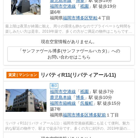
鹿児島本線
「
博多
」駅 徒歩15分
福岡市空港線
「
祇園
」駅 徒歩19分
築6年
福岡県
福岡市博多区
堅粕
４丁目
最上階は夜景が綺麗に観え、周りの環境も静かなのでプライベートな時間を
楽しみたい方は是非。2019年築で、多くの方がご満足の物件はこちらです。
特徴的な外観と洗練された設計の内装...
現在空室情報がありません。
「サンファヴール博多(サンファヴールハカタ)」への
お問い合わせはこちら
リバティR11(リバティアール11)
賃貸 | マンション
敷0
福岡市空港線
「
祇園
」駅 徒歩7分
鹿児島本線
「
博多
」駅 徒歩10分
福岡市箱崎線
「
呉服町
」駅 徒歩15分
築7年
福岡県
福岡市博多区
博多駅前
１丁目
リバティR11(リバティアール11)：福岡市空港線祇園にも近くて便利。魅力
的な駅近の物件で、駅まで徒歩7分です。多くの方に好評の、2019年築の物
件となっております。室内設備や機能性...