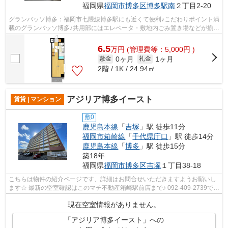
福岡県
福岡市博多区
博多駅南
２丁目2-20
グランバッソ博多：福岡市七隈線博多駅にも近くて便利♪こだわりポイント満
載のグランバッソ博多♪共用部にはエレベータ・敷地内ごみ置き場などが揃っ
ており、とても充実しています♪2駅...
6.5
万
円
(管理費等：5,000円 )
0ヶ月
1ヶ月
敷金
礼金
2階 / 1K / 24.94㎡
アジリア博多イースト
賃貸 | マンション
敷0
鹿児島本線
「
吉塚
」駅 徒歩11分
福岡市箱崎線
「
千代県庁口
」駅 徒歩14分
鹿児島本線
「
博多
」駅 徒歩15分
築18年
福岡県
福岡市博多区
吉塚
１丁目38-18
こちらは物件の紹介ページです、詳細はお問合せいただきますようお願いし
ます☆ 最新の空室確認はこのマチ不動産箱崎駅前店まで♪ 092-409-2739で
す！迅速に対応致します！！！！！♪
現在空室情報がありません。
「アジリア博多イースト」への