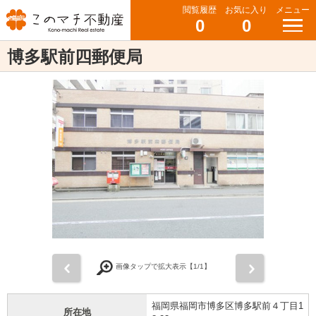
閲覧履歴
お気に入り
メニュー
0
0
博多駅前四郵便局
前
次
画像タップで拡大表示【
1
/1】
福岡県福岡市博多区博多駅前４丁目1
所在地