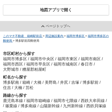
地図アプリで開く
ページトップへ
このマチ不動産 箱崎駅前店
>
周辺施設案内
>
福岡市博多区
>
福岡市博多区の
郵便局
>
博多駅前四郵便局
市区町村から探す
福岡市博多区
/
福岡市中央区
/
福岡市東区
/
福岡市南区
/
福岡市西区
/
福岡市早良区
/
福岡市城南区
/
春日市
/
大野城市
/
糟屋郡粕屋町
町名から探す
博多駅南
/
箱崎
/
大橋
/
美野島
/
井尻
/
吉塚
/
博多駅前
/
住吉
/
大楠
/
筥松
路線から探す
鹿児島本線
/
福岡市箱崎線
/
福岡市七隈線
/
西鉄大牟田線
/
/
篠栗線
/
博多南線
/
山陽新幹線
/
九州新幹線
/
西鉄貝塚線