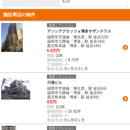
8-23
施設周辺の物件
賃貸｜マンション
アソシアグロッツォ博多サザンテラス
福岡市空港線「東比恵」駅 徒歩12分
福岡市七隈線「博多」駅 徒歩14分
鹿児島本線「博多」駅 徒歩14分
6.4万円
間取:
1DK
建物面積:
- / 8.72坪
土地面積:
- / -
敷金/礼金:
0ヶ月/1.5ヶ月
賃貸｜マンション
川清ビル
福岡市空港線「東比恵」駅 徒歩6分
福岡市七隈線「博多」駅 徒歩8分
鹿児島本線「博多」駅 徒歩9分
8万円
間取:
1LDK
建物面積:
- / 15.91坪
土地面積:
- / -
敷金/礼金:
0ヶ月/2ヶ月
賃貸｜マンション