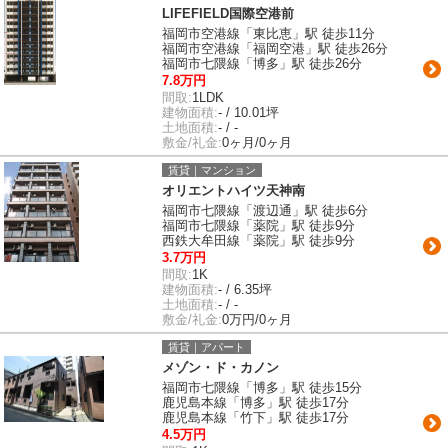
LIFEFIELD国際空港前
福岡市空港線「東比恵」駅 徒歩11分
福岡市空港線「福岡空港」駅 徒歩26分
福岡市七隈線「博多」駅 徒歩26分
7.8万円
間取:
1LDK
建物面積:
- / 10.01坪
土地面積:
- / -
敷金/礼金:
0ヶ月/0ヶ月
賃貸｜マンション
オリエントハイツ天神南
福岡市七隈線「渡辺通」駅 徒歩6分
福岡市七隈線「薬院」駅 徒歩9分
西鉄大牟田線「薬院」駅 徒歩9分
3.7万円
間取:
1K
建物面積:
- / 6.35坪
土地面積:
- / -
敷金/礼金:
0万円/0ヶ月
賃貸｜アパート
メゾン・ド・カノン
福岡市七隈線「博多」駅 徒歩15分
鹿児島本線「博多」駅 徒歩17分
鹿児島本線「竹下」駅 徒歩17分
4.5万円