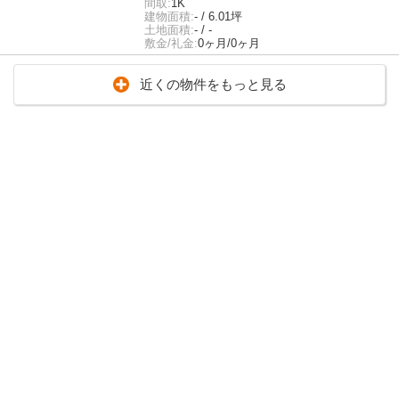
間取:
1K
建物面積:
- / 6.01坪
土地面積:
- / -
敷金/礼金:
0ヶ月/0ヶ月
近くの物件をもっと見る