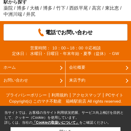
駅から探す
薬院
/
博多
/
大橋
/
博多
/
竹下
/
西鉄平尾
/
高宮
/
東比恵
/
中洲川端
/
井尻
電話でお問い合わせ
営業時間：
10：00～18：00 ※応相談
定休日：
水曜日・日曜日・年末年始・夏季（盆休）・GW
ホーム
会社概要
お問い合わせ
来店予約
プライバシーポリシー
利用規約
アクセスマップ
PCサイト
Copyright(c) このマチ不動産 箱崎駅前店 All rights reserved.
当サイトでは、お客様の当サイト利用状況把握、サービス向上検討を目的と
して、クッキー（Cookie）を使用しています。
詳しくは、当社の
「Cookieの取扱いについて」
をご確認ください。