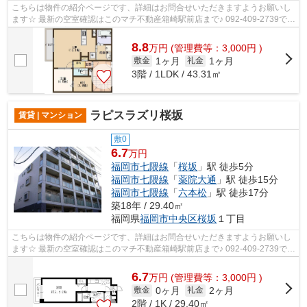
こちらは物件の紹介ページです、詳細はお問合せいただきますようお願いし
ます☆ 最新の空室確認はこのマチ不動産箱崎駅前店まで♪ 092-409-2739で
す！迅速に対応致します！！！！！♪
8.8
万
円
(管理費等：3,000円 )
1ヶ月
1ヶ月
敷金
礼金
3階 / 1LDK / 43.31㎡
ラピスラズリ桜坂
賃貸 | マンション
敷0
6.7
万円
福岡市七隈線
「
桜坂
」駅 徒歩5分
福岡市七隈線
「
薬院大通
」駅 徒歩15分
福岡市七隈線
「
六本松
」駅 徒歩17分
築18年 / 29.40㎡
福岡県
福岡市中央区
桜坂
１丁目
こちらは物件の紹介ページです、詳細はお問合せいただきますようお願いし
ます☆ 最新の空室確認はこのマチ不動産箱崎駅前店まで♪ 092-409-2739で
す！迅速に対応致します！！！！！♪
6.7
万
円
(管理費等：3,000円 )
0ヶ月
2ヶ月
敷金
礼金
2階 / 1K / 29.40㎡