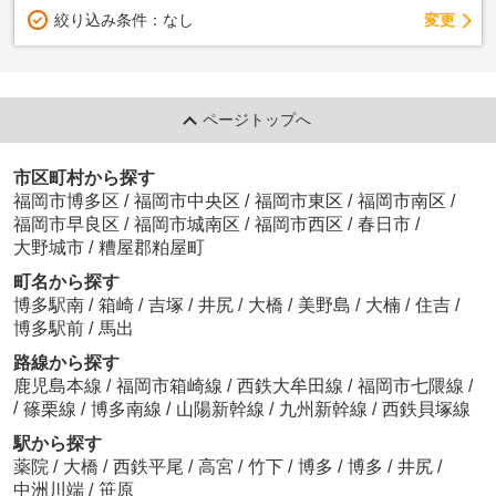
変更
絞り込み条件：
なし
ページトップへ
市区町村から探す
福岡市博多区
/
福岡市中央区
/
福岡市東区
/
福岡市南区
/
福岡市早良区
/
福岡市城南区
/
福岡市西区
/
春日市
/
大野城市
/
糟屋郡粕屋町
町名から探す
博多駅南
/
箱崎
/
吉塚
/
井尻
/
大橋
/
美野島
/
大楠
/
住吉
/
博多駅前
/
馬出
路線から探す
鹿児島本線
/
福岡市箱崎線
/
西鉄大牟田線
/
福岡市七隈線
/
/
篠栗線
/
博多南線
/
山陽新幹線
/
九州新幹線
/
西鉄貝塚線
駅から探す
薬院
/
大橋
/
西鉄平尾
/
高宮
/
竹下
/
博多
/
博多
/
井尻
/
中洲川端
/
笹原