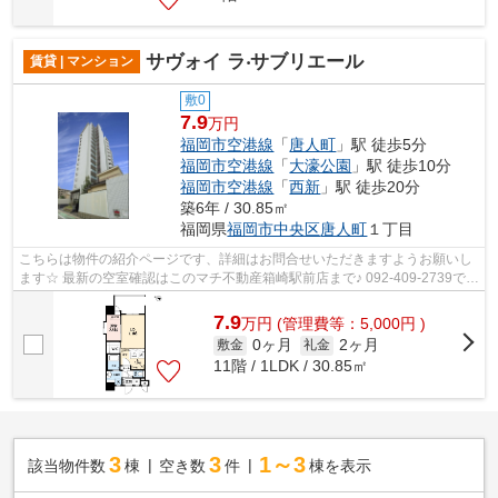
サヴォイ ラ‧サブリエール
賃貸 | マンション
敷0
7.9
万円
福岡市空港線
「
唐人町
」駅 徒歩5分
福岡市空港線
「
大濠公園
」駅 徒歩10分
福岡市空港線
「
西新
」駅 徒歩20分
築6年 / 30.85㎡
福岡県
福岡市中央区
唐人町
１丁目
こちらは物件の紹介ページです、詳細はお問合せいただきますようお願いし
ます☆ 最新の空室確認はこのマチ不動産箱崎駅前店まで♪ 092-409-2739で
す！迅速に対応致します！！！！！♪
7.9
万
円
(管理費等：5,000円 )
0ヶ月
2ヶ月
敷金
礼金
11階 / 1LDK / 30.85㎡
3
3
1～3
該当物件数
棟
空き数
件
棟を表示