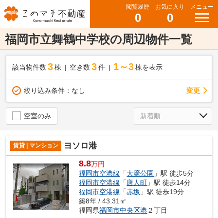
閲覧履歴
お気に入り
メニュー
0
0
福岡市立舞鶴中学校の周辺物件一覧
3
3
1～3
該当物件数
棟
空き数
件
棟を表示
変更
絞り込み条件：
なし
空室のみ
ヨソロ港
賃貸 | マンション
8.8
万円
福岡市空港線
「
大濠公園
」駅 徒歩5分
福岡市空港線
「
唐人町
」駅 徒歩14分
福岡市空港線
「
赤坂
」駅 徒歩19分
築8年 / 43.31㎡
福岡県
福岡市中央区
港
２丁目