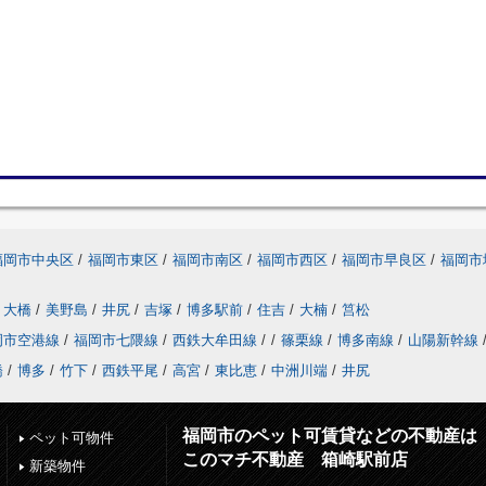
福岡市中央区
/
福岡市東区
/
福岡市南区
/
福岡市西区
/
福岡市早良区
/
福岡市
大橋
/
美野島
/
井尻
/
吉塚
/
博多駅前
/
住吉
/
大楠
/
筥松
岡市空港線
/
福岡市七隈線
/
西鉄大牟田線
/
/
篠栗線
/
博多南線
/
山陽新幹線
橋
/
博多
/
竹下
/
西鉄平尾
/
高宮
/
東比恵
/
中洲川端
/
井尻
福岡市のペット可賃貸などの不動産は
ペット可物件
このマチ不動産 箱崎駅前店
新築物件