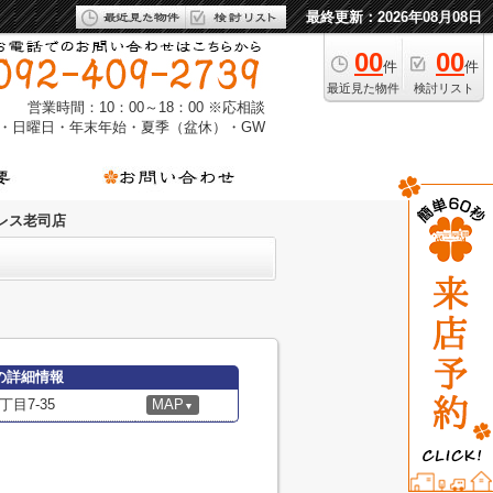
最終更新：2026年08月08日
00
00
件
件
最近見た物件
検討リスト
営業時間：10：00～18：00 ※応相談
・日曜日・年末年始・夏季（盆休）・GW
レス老司店
の詳細情報
目7-35
MAP
▼