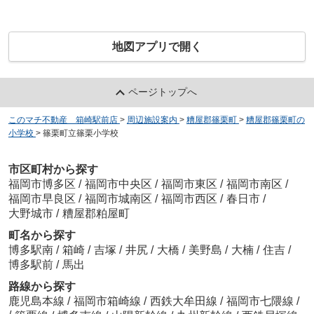
地図アプリで開く
ページトップへ
このマチ不動産 箱崎駅前店
>
周辺施設案内
>
糟屋郡篠栗町
>
糟屋郡篠栗町の
小学校
>
篠栗町立篠栗小学校
市区町村から探す
福岡市博多区
/
福岡市中央区
/
福岡市東区
/
福岡市南区
/
福岡市早良区
/
福岡市城南区
/
福岡市西区
/
春日市
/
大野城市
/
糟屋郡粕屋町
町名から探す
博多駅南
/
箱崎
/
吉塚
/
井尻
/
大橋
/
美野島
/
大楠
/
住吉
/
博多駅前
/
馬出
路線から探す
鹿児島本線
/
福岡市箱崎線
/
西鉄大牟田線
/
福岡市七隈線
/