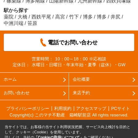
/
篠栗線
/
博多南線
/
山陽新幹線
/
九州新幹線
/
西鉄貝塚線
駅から探す
薬院
/
大橋
/
西鉄平尾
/
高宮
/
竹下
/
博多
/
博多
/
井尻
/
中洲川端
/
笹原
電話でお問い合わせ
営業時間：
10：00～18：00 ※応相談
定休日：
水曜日・日曜日・年末年始・夏季（盆休）・GW
ホーム
会社概要
お問い合わせ
来店予約
プライバシーポリシー
利用規約
アクセスマップ
PCサイト
Copyright(c) このマチ不動産 箱崎駅前店 All rights reserved.
当サイトでは、お客様の当サイト利用状況把握、サービス向上検討を目的と
して、クッキー（Cookie）を使用しています。
詳しくは、当社の
「Cookieの取扱いについて」
をご確認ください。