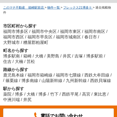
このマチ不動産 箱崎駅前店
>
物件一覧
>
フレックス21博多Ⅱ
>
過去掲載物
件
市区町村から探す
福岡市博多区
/
福岡市中央区
/
福岡市東区
/
福岡市南区
/
福岡市西区
/
福岡市早良区
/
福岡市城南区
/
春日市
/
大野城市
/
糟屋郡粕屋町
町名から探す
博多駅南
/
箱崎
/
大橋
/
美野島
/
井尻
/
吉塚
/
博多駅前
/
住吉
/
大楠
/
筥松
路線から探す
鹿児島本線
/
福岡市箱崎線
/
福岡市七隈線
/
西鉄大牟田線
/
/
篠栗線
/
博多南線
/
山陽新幹線
/
九州新幹線
/
西鉄貝塚線
駅から探す
薬院
/
博多
/
大橋
/
博多
/
竹下
/
西鉄平尾
/
高宮
/
東比恵
/
中洲川端
/
井尻
電話でお問い合わせ