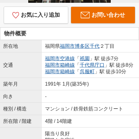
お気に入り追加
お問い合わせ
物件概要
所在地
福岡県
福岡市博多区
千代
２丁目
福岡市空港線
「
祇園
」駅 徒歩7分
交通
福岡市箱崎線
「
千代県庁口
」駅 徒歩8分
福岡市箱崎線
「
呉服町
」駅 徒歩10分
築年月
1991年 1月(築35年)
向き
-
種別 / 構造
マンション / 鉄骨鉄筋コンクリート
所在階 / 階建
4階 / 14階建
陽当り良好