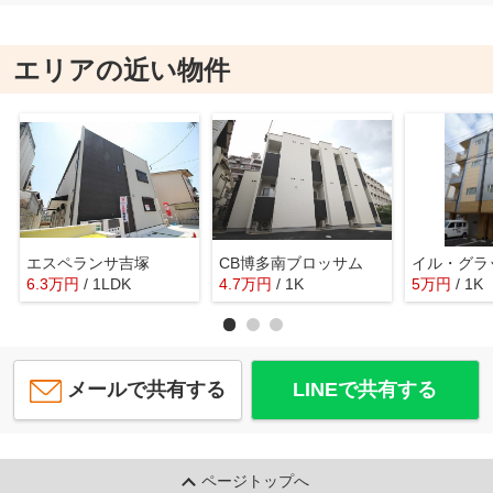
エリアの近い物件
エスペランサ吉塚
CB博多南ブロッサム
6.3
万
円
/ 1LDK
4.7
万
円
/ 1K
5
万
円
/ 1K
メールで共有する
LINEで共有する
ページトップへ