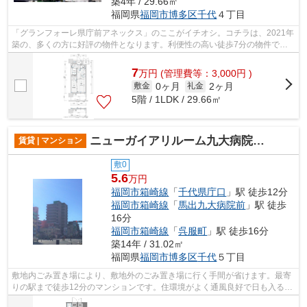
築4年 / 29.66㎡
福岡県
福岡市博多区
千代
４丁目
「グランフォーレ県庁前アネックス」のここがイチオシ。コチラは、2021年
築の、多くの方に好評の物件となります。利便性の高い徒歩7分の物件で
す。こちらのマンションから出て200mに駐...
7
万
円
(管理費等：3,000円 )
0ヶ月
2ヶ月
敷金
礼金
5階 / 1LDK / 29.66㎡
ニューガイアリルーム九大病院前№66
賃貸 | マンション
敷0
5.6
万円
福岡市箱崎線
「
千代県庁口
」駅 徒歩12分
福岡市箱崎線
「
馬出九大病院前
」駅 徒歩
16分
福岡市箱崎線
「
呉服町
」駅 徒歩16分
築14年 / 31.02㎡
福岡県
福岡市博多区
千代
５丁目
敷地内ごみ置き場により、敷地外のごみ置き場に行く手間が省けます。最寄
りの駅まで徒歩12分のマンションです。住環境がよく通風良好で日も入るマ
ンションをご提供します。こちらの物...