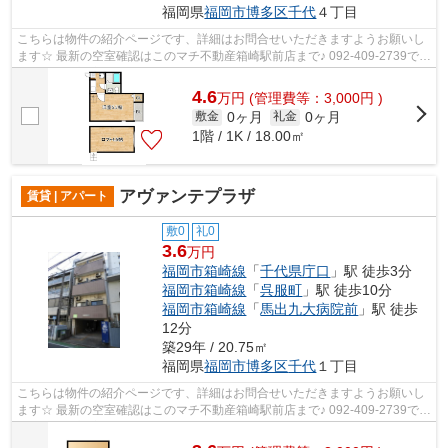
福岡県
福岡市博多区
千代
４丁目
こちらは物件の紹介ページです、詳細はお問合せいただきますようお願いし
ます☆ 最新の空室確認はこのマチ不動産箱崎駅前店まで♪ 092-409-2739で
す！迅速に対応致します！！！！！♪
4.6
万
円
(管理費等：3,000円 )
0ヶ月
0ヶ月
敷金
礼金
1階 / 1K / 18.00㎡
アヴァンテプラザ
賃貸 | アパート
敷0
礼0
3.6
万円
福岡市箱崎線
「
千代県庁口
」駅 徒歩3分
福岡市箱崎線
「
呉服町
」駅 徒歩10分
福岡市箱崎線
「
馬出九大病院前
」駅 徒歩
12分
築29年 / 20.75㎡
福岡県
福岡市博多区
千代
１丁目
こちらは物件の紹介ページです、詳細はお問合せいただきますようお願いし
ます☆ 最新の空室確認はこのマチ不動産箱崎駅前店まで♪ 092-409-2739で
す！迅速に対応致します！！！！！♪