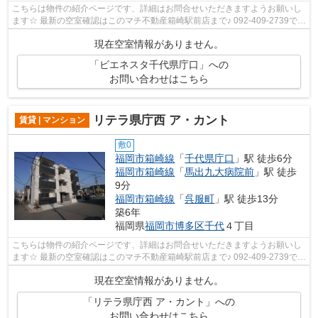
こちらは物件の紹介ページです、詳細はお問合せいただきますようお願いし
ます☆ 最新の空室確認はこのマチ不動産箱崎駅前店まで♪ 092-409-2739で
す！迅速に対応致します！！！！！♪
現在空室情報がありません。
「ビエネスタ千代県庁⼝」への
お問い合わせはこちら
リテラ県庁西 ア・カント
賃貸 | マンション
敷0
福岡市箱崎線
「
千代県庁口
」駅 徒歩6分
福岡市箱崎線
「
馬出九大病院前
」駅 徒歩
9分
福岡市箱崎線
「
呉服町
」駅 徒歩13分
築6年
福岡県
福岡市博多区
千代
４丁目
こちらは物件の紹介ページです、詳細はお問合せいただきますようお願いし
ます☆ 最新の空室確認はこのマチ不動産箱崎駅前店まで♪ 092-409-2739で
す！迅速に対応致します！！！！！♪
現在空室情報がありません。
「リテラ県庁西 ア・カント」への
お問い合わせはこちら