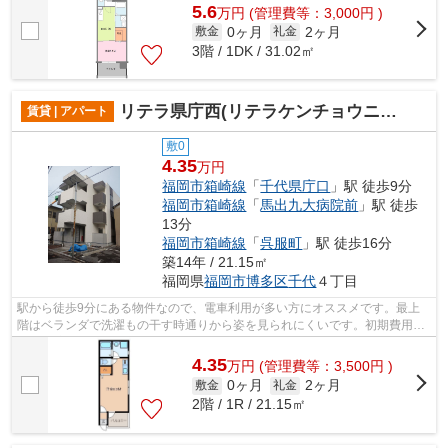
5.6
万
円
(管理費等：3,000円 )
0ヶ月
2ヶ月
敷金
礼金
3階 / 1DK / 31.02㎡
リテラ県庁西(リテラケンチョウニシ)
賃貸 | アパート
敷0
4.35
万円
福岡市箱崎線
「
千代県庁口
」駅 徒歩9分
福岡市箱崎線
「
馬出九大病院前
」駅 徒歩
13分
福岡市箱崎線
「
呉服町
」駅 徒歩16分
築14年 / 21.15㎡
福岡県
福岡市博多区
千代
４丁目
駅から徒歩9分にある物件なので、電車利用が多い方にオススメです。最上
階はベランダで洗濯もの干す時通りから姿を見られにくいです。初期費用カ
ード決済で、ポイントやマイルが貯まり...
4.35
万
円
(管理費等：3,500円 )
0ヶ月
2ヶ月
敷金
礼金
2階 / 1R / 21.15㎡