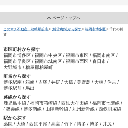
ページトップへ
このマチ不動産 箱崎駅前店
>
(賃貸)地域から探す
>
福岡市博多区
>
千代の賃
貸
市区町村から探す
福岡市博多区
/
福岡市中央区
/
福岡市東区
/
福岡市南区
/
福岡市早良区
/
福岡市城南区
/
福岡市西区
/
春日市
/
大野城市
/
糟屋郡粕屋町
町名から探す
博多駅南
/
箱崎
/
吉塚
/
井尻
/
大橋
/
美野島
/
大楠
/
住吉
/
博多駅前
/
馬出
路線から探す
鹿児島本線
/
福岡市箱崎線
/
西鉄大牟田線
/
福岡市七隈線
/
/
篠栗線
/
博多南線
/
山陽新幹線
/
九州新幹線
/
西鉄貝塚線
駅から探す
薬院
/
大橋
/
西鉄平尾
/
高宮
/
竹下
/
博多
/
博多
/
井尻
/