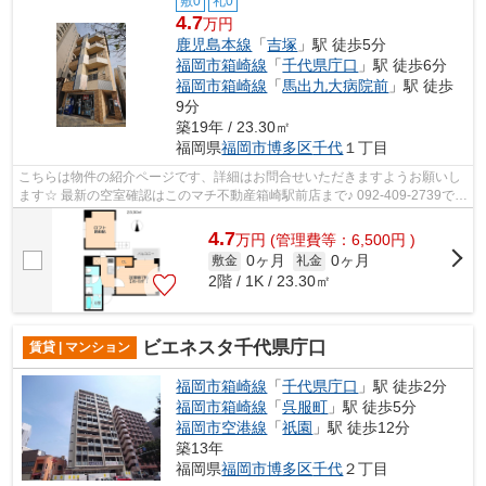
敷0
礼0
4.7
万円
鹿児島本線
「
吉塚
」駅 徒歩5分
福岡市箱崎線
「
千代県庁口
」駅 徒歩6分
福岡市箱崎線
「
馬出九大病院前
」駅 徒歩
9分
築19年 / 23.30㎡
福岡県
福岡市博多区
千代
１丁目
こちらは物件の紹介ページです、詳細はお問合せいただきますようお願いし
ます☆ 最新の空室確認はこのマチ不動産箱崎駅前店まで♪ 092-409-2739で
す！迅速に対応致します！！！！！♪
4.7
万
円
(管理費等：6,500円 )
0ヶ月
0ヶ月
敷金
礼金
2階 / 1K / 23.30㎡
ビエネスタ千代県庁⼝
賃貸 | マンション
福岡市箱崎線
「
千代県庁口
」駅 徒歩2分
福岡市箱崎線
「
呉服町
」駅 徒歩5分
福岡市空港線
「
祇園
」駅 徒歩12分
築13年
福岡県
福岡市博多区
千代
２丁目