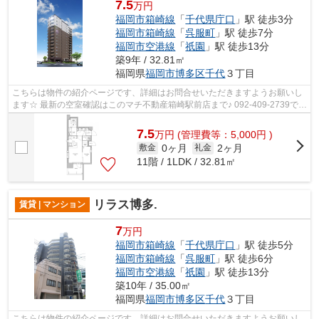
7.5
万円
福岡市箱崎線
「
千代県庁口
」駅 徒歩3分
福岡市箱崎線
「
呉服町
」駅 徒歩7分
福岡市空港線
「
祇園
」駅 徒歩13分
築9年 / 32.81㎡
福岡県
福岡市博多区
千代
３丁目
こちらは物件の紹介ページです、詳細はお問合せいただきますようお願いし
ます☆ 最新の空室確認はこのマチ不動産箱崎駅前店まで♪ 092-409-2739で
す！迅速に対応致します！！！！！♪
7.5
万
円
(管理費等：5,000円 )
0ヶ月
2ヶ月
敷金
礼金
11階 / 1LDK / 32.81㎡
リラス博多.
賃貸 | マンション
7
万円
福岡市箱崎線
「
千代県庁口
」駅 徒歩5分
福岡市箱崎線
「
呉服町
」駅 徒歩6分
福岡市空港線
「
祇園
」駅 徒歩13分
築10年 / 35.00㎡
福岡県
福岡市博多区
千代
３丁目
こちらは物件の紹介ページです、詳細はお問合せいただきますようお願いし