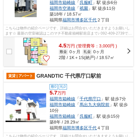
福岡市箱崎線
「
呉服町
」駅 徒歩6分
福岡市空港線
「
祇園
」駅 徒歩11分
築18年 / 18.57㎡
福岡県
福岡市博多区
千代
２丁目
こちらは物件の紹介ページです、詳細はお問合せいただきますようお願いし
ます☆ 最新の空室確認はこのマチ不動産箱崎駅前店まで♪ 092-409-2739で
す！迅速に対応致します！！！！！♪
4.5
万
円
(管理費等：3,000円 )
0ヶ月
0ヶ月
敷金
礼金
2階 / 1K＋1S(納戸) / 18.57㎡
GRANDTIC 千代県庁口駅前
賃貸 | アパート
敷0
礼0
5.7
万円
福岡市箱崎線
「
千代県庁口
」駅 徒歩7分
福岡市箱崎線
「
馬出九大病院前
」駅 徒歩
10分
福岡市箱崎線
「
呉服町
」駅 徒歩15分
築8年 / 28.29㎡
福岡県
福岡市博多区
千代
４丁目
こちらは物件の紹介ページです、詳細はお問合せいただきますようお願いし