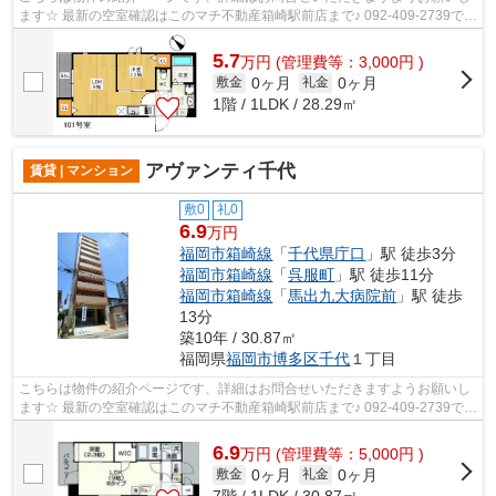
ます☆ 最新の空室確認はこのマチ不動産箱崎駅前店まで♪ 092-409-2739で
す！迅速に対応致します！！！！！♪
5.7
万
円
(管理費等：3,000円 )
0ヶ月
0ヶ月
敷金
礼金
1階 / 1LDK / 28.29㎡
アヴァンティ千代
賃貸 | マンション
敷0
礼0
6.9
万円
福岡市箱崎線
「
千代県庁口
」駅 徒歩3分
福岡市箱崎線
「
呉服町
」駅 徒歩11分
福岡市箱崎線
「
馬出九大病院前
」駅 徒歩
13分
築10年 / 30.87㎡
福岡県
福岡市博多区
千代
１丁目
こちらは物件の紹介ページです、詳細はお問合せいただきますようお願いし
ます☆ 最新の空室確認はこのマチ不動産箱崎駅前店まで♪ 092-409-2739で
す！迅速に対応致します！！！！！♪
6.9
万
円
(管理費等：5,000円 )
0ヶ月
0ヶ月
敷金
礼金
7階 / 1LDK / 30.87㎡