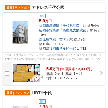
アドレス千代公園
賃貸 | マンション
敷0
5.9
万円
福岡市箱崎線
「
千代県庁口
」駅 徒歩4分
福岡市箱崎線
「
馬出九大病院前
」駅 徒歩
10分
鹿児島本線
「
吉塚
」駅 徒歩9分
築16年 / 27.20㎡
福岡県
福岡市博多区
千代
１丁目
こちらは物件の紹介ページです、詳細はお問合せいただきますようお願いし
ます☆ 最新の空室確認はこのマチ不動産箱崎駅前店まで♪ 092-409-2739で
す！迅速に対応致します！！！！！♪
5.9
万
円
(管理費等：3,000円 )
0ヶ月
1ヶ月
敷金
礼金
3階 / 1LDK / 27.20㎡
LIBTH千代
賃貸 | マンション
敷0
7.4
万円