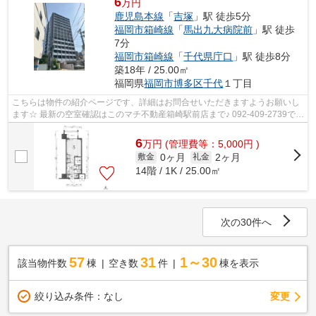
6
万円
鹿児島本線
「
吉塚
」駅 徒歩5分
福岡市箱崎線
「
馬出九大病院前
」駅 徒歩
7分
福岡市箱崎線
「
千代県庁口
」駅 徒歩8分
築18年 / 25.00㎡
福岡県
福岡市博多区
千代
１丁目
こちらは物件の紹介ページです、詳細はお問合せいただきますようお願いし
ます☆ 最新の空室確認はこのマチ不動産箱崎駅前店まで♪ 092-409-2739で
す！迅速に対応致します！！！！！♪
6
万
円
(管理費等：5,000円 )
0ヶ月
2ヶ月
敷金
礼金
14階 / 1K / 25.00㎡
次の30件へ
57
31
1～30
該当物件数
棟
空き数
件
棟を表示
変更
絞り込み条件：
なし