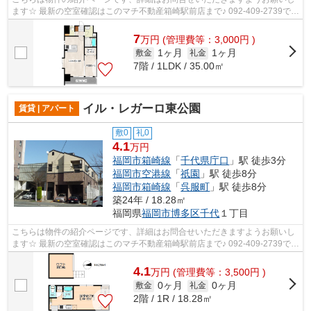
ます☆ 最新の空室確認はこのマチ不動産箱崎駅前店まで♪ 092-409-2739で
す！迅速に対応致します！！！！！♪
7
万
円
(管理費等：3,000円 )
1ヶ月
1ヶ月
敷金
礼金
7階 / 1LDK / 35.00㎡
イル・レガーロ東公園
賃貸 | アパート
敷0
礼0
4.1
万円
福岡市箱崎線
「
千代県庁口
」駅 徒歩3分
福岡市空港線
「
祇園
」駅 徒歩8分
福岡市箱崎線
「
呉服町
」駅 徒歩8分
築24年 / 18.28㎡
福岡県
福岡市博多区
千代
１丁目
こちらは物件の紹介ページです、詳細はお問合せいただきますようお願いし
ます☆ 最新の空室確認はこのマチ不動産箱崎駅前店まで♪ 092-409-2739で
す！迅速に対応致します！！！！！♪
4.1
万
円
(管理費等：3,500円 )
0ヶ月
0ヶ月
敷金
礼金
2階 / 1R / 18.28㎡