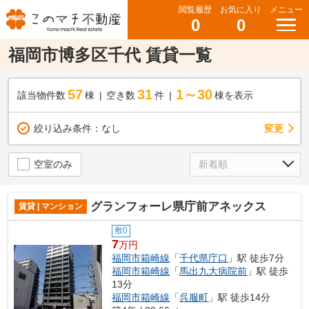
閲覧履歴
お気に入り
メニュー
0
0
福岡市博多区千代 賃貸一覧
57
31
1～30
該当物件数
棟
空き数
件
棟を表示
変更
絞り込み条件：
なし
空室のみ
グランフォーレ県庁前アネックス
賃貸 | マンション
敷0
7
万円
福岡市箱崎線
「
千代県庁口
」駅 徒歩7分
福岡市箱崎線
「
馬出九大病院前
」駅 徒歩
13分
福岡市箱崎線
「
呉服町
」駅 徒歩14分