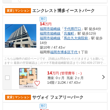
エンクレスト博多イーストパーク
賃貸 | マンション
敷0
14
万円
福岡市箱崎線
「
千代県庁口
」駅 徒歩4分
福岡市箱崎線
「
呉服町
」駅 徒歩12分
福岡市箱崎線
「
馬出九大病院前
」駅 徒歩
14分
築10年 / 47.43㎡
福岡県
福岡市博多区
千代
１丁目
こちらは物件の紹介ページです、詳細はお問合せいただきますようお願いし
ます☆ 最新の空室確認はこのマチ不動産箱崎駅前店まで♪ 092-409-2739で
す！迅速に対応致します！！！！！♪
14
万
円
(管理費等：- )
0ヶ月
2ヶ月
敷金
礼金
14階 / 1LDK / 47.43㎡
サヴォイ フェアリーパーク
賃貸 | マンション
敷0