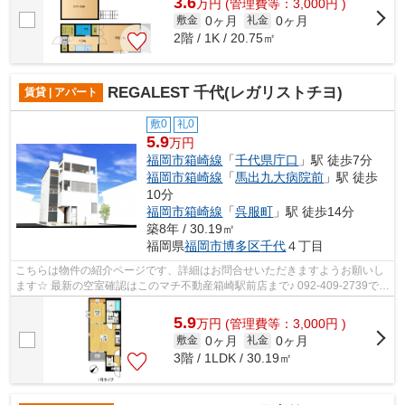
3.6
万
円
(管理費等：3,000円 )
0ヶ月
0ヶ月
敷金
礼金
2階 / 1K / 20.75㎡
REGALEST 千代(レガリストチヨ)
賃貸 | アパート
敷0
礼0
5.9
万円
福岡市箱崎線
「
千代県庁口
」駅 徒歩7分
福岡市箱崎線
「
馬出九大病院前
」駅 徒歩
10分
福岡市箱崎線
「
呉服町
」駅 徒歩14分
築8年 / 30.19㎡
福岡県
福岡市博多区
千代
４丁目
こちらは物件の紹介ページです、詳細はお問合せいただきますようお願いし
ます☆ 最新の空室確認はこのマチ不動産箱崎駅前店まで♪ 092-409-2739で
す！迅速に対応致します！！！！！♪
5.9
万
円
(管理費等：3,000円 )
0ヶ月
0ヶ月
敷金
礼金
3階 / 1LDK / 30.19㎡