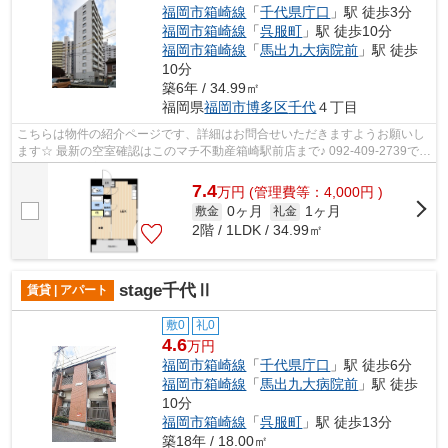
福岡市箱崎線
「
千代県庁口
」駅 徒歩3分
福岡市箱崎線
「
呉服町
」駅 徒歩10分
福岡市箱崎線
「
馬出九大病院前
」駅 徒歩
10分
築6年 / 34.99㎡
福岡県
福岡市博多区
千代
４丁目
こちらは物件の紹介ページです、詳細はお問合せいただきますようお願いし
ます☆ 最新の空室確認はこのマチ不動産箱崎駅前店まで♪ 092-409-2739で
す！迅速に対応致します！！！！！♪
7.4
万
円
(管理費等：4,000円 )
0ヶ月
1ヶ月
敷金
礼金
2階 / 1LDK / 34.99㎡
stage千代Ⅱ
賃貸 | アパート
敷0
礼0
4.6
万円
福岡市箱崎線
「
千代県庁口
」駅 徒歩6分
福岡市箱崎線
「
馬出九大病院前
」駅 徒歩
10分
福岡市箱崎線
「
呉服町
」駅 徒歩13分
築18年 / 18.00㎡