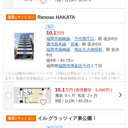
Renoas HAKATA
賃貸 | マンション
敷0
10.1
万円
福岡市箱崎線
「
千代県庁口
」駅 徒歩6分
鹿児島本線
「
吉塚
」駅 徒歩6分
福岡市箱崎線
「
馬出九大病院前
」駅 徒歩
8分
築9年 / 40.29㎡
福岡県
福岡市博多区
千代
１丁目
こちらは物件の紹介ページです、詳細はお問合せいただきますようお願いし
ます☆ 最新の空室確認はこのマチ不動産箱崎駅前店まで♪ 092-409-2739で
す！迅速に対応致します！！！！！♪
10.1
万
円
(管理費等：5,000円 )
0ヶ月
2ヶ月
敷金
礼金
9階 / 1LDK / 40.29㎡
イル‧グラッツィア東公園Ⅰ
賃貸 | マンション