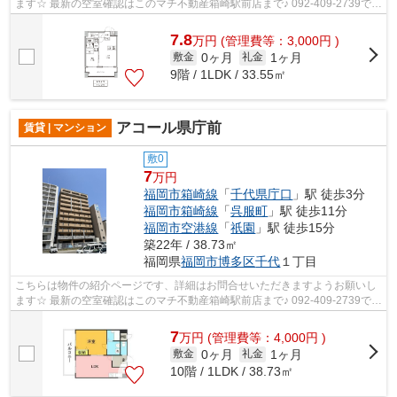
ます☆ 最新の空室確認はこのマチ不動産箱崎駅前店まで♪ 092-409-2739で
す！迅速に対応致します！！！！！♪
7.8
万
円
(管理費等：3,000円 )
0ヶ月
1ヶ月
敷金
礼金
9階 / 1LDK / 33.55㎡
アコール県庁前
賃貸 | マンション
敷0
7
万円
福岡市箱崎線
「
千代県庁口
」駅 徒歩3分
福岡市箱崎線
「
呉服町
」駅 徒歩11分
福岡市空港線
「
祇園
」駅 徒歩15分
築22年 / 38.73㎡
福岡県
福岡市博多区
千代
１丁目
こちらは物件の紹介ページです、詳細はお問合せいただきますようお願いし
ます☆ 最新の空室確認はこのマチ不動産箱崎駅前店まで♪ 092-409-2739で
す！迅速に対応致します！！！！！♪
7
万
円
(管理費等：4,000円 )
0ヶ月
1ヶ月
敷金
礼金
10階 / 1LDK / 38.73㎡