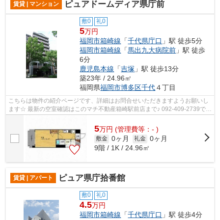
ピュアドームディア県庁前
賃貸 | マンション
敷0
礼0
5
万円
福岡市箱崎線
「
千代県庁口
」駅 徒歩5分
福岡市箱崎線
「
馬出九大病院前
」駅 徒歩
6分
鹿児島本線
「
吉塚
」駅 徒歩13分
築23年 / 24.96㎡
福岡県
福岡市博多区
千代
４丁目
こちらは物件の紹介ページです、詳細はお問合せいただきますようお願いし
ます☆ 最新の空室確認はこのマチ不動産箱崎駅前店まで♪ 092-409-2739で
す！迅速に対応致します！！！！！♪
5
万
円
(管理費等：- )
0ヶ月
0ヶ月
敷金
礼金
9階 / 1K / 24.96㎡
ピュア県庁拾番館
賃貸 | アパート
敷0
礼0
4.5
万円
福岡市箱崎線
「
千代県庁口
」駅 徒歩4分