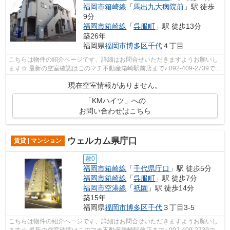
福岡市箱崎線
「
馬出九大病院前
」駅 徒歩
9分
福岡市箱崎線
「
呉服町
」駅 徒歩13分
築26年
福岡県
福岡市博多区
千代
４丁目
こちらは物件の紹介ページです、詳細はお問合せいただきますようお願いし
ます☆ 最新の空室確認はこのマチ不動産箱崎駅前店まで♪ 092-409-2739で
す！迅速に対応致します！！！！！♪
現在空室情報がありません。
「KMハイツ」への
お問い合わせはこちら
ウェルカム県庁口
賃貸 | マンション
敷0
福岡市箱崎線
「
千代県庁口
」駅 徒歩5分
福岡市箱崎線
「
呉服町
」駅 徒歩7分
福岡市空港線
「
祇園
」駅 徒歩14分
築15年
福岡県
福岡市博多区
千代
３丁目3-5
こちらは物件の紹介ページです、詳細はお問合せいただきますようお願いし
ます☆ 最新の空室確認はこのマチ不動産箱崎駅前店まで♪ 092-409-2739で