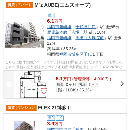
M´z AUBE(エムズオーブ)
賃貸 | アパート
敷0
6.1
万円
福岡市箱崎線
「
千代県庁口
」駅 徒歩5分
鹿児島本線
「
吉塚
」駅 徒歩10分
福岡市箱崎線
「
馬出九大病院前
」駅 徒歩
12分
築14年 / 35.26㎡
福岡県
福岡市博多区
千代
１丁目
こちらは物件の紹介ページです、詳細はお問合せいただきますようお願いし
ます☆ 最新の空室確認はこのマチ不動産博多駅前店まで♪ 092-432-2670で
す！迅速に対応致します！！！！！♪
6.1
万
円
(管理費等：4,000円 )
0ヶ月
1ヶ月
敷金
礼金
1階 / 1LDK / 35.26㎡
FLEX 21博多Ⅱ
賃貸 | マンション
敷0
礼0
3.9
万円
福岡市空港線
「
祇園
」駅 徒歩5分