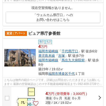
す！迅速に対応致します！！！！！♪
現在空室情報がありません。
「ウェルカム県庁口」への
お問い合わせはこちら
ピュア県庁参番館
賃貸 | アパート
敷0
礼0
4
万円
福岡市箱崎線
「
千代県庁口
」駅 徒歩6分
鹿児島本線
「
吉塚
」駅 徒歩7分
福岡市箱崎線
「
馬出九大病院前
」駅 徒歩
8分
築23年 / 19.02㎡
福岡県
福岡市博多区
千代
１丁目
こちらは物件の紹介ページです、詳細はお問合せいただきますようお願いし
ます☆ 最新の空室確認はこのマチ不動産箱崎駅前店まで♪ 092-409-2739で
す！迅速に対応致します！！！！！♪
4
万
円
(管理費等：3,000円 )
0ヶ月
0ヶ月
敷金
礼金
2階 / 1K / 19.02㎡