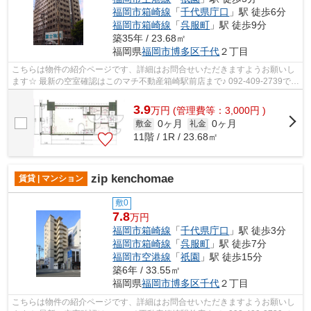
福岡市箱崎線
「
千代県庁口
」駅 徒歩6分
福岡市箱崎線
「
呉服町
」駅 徒歩9分
築35年 / 23.68㎡
福岡県
福岡市博多区
千代
２丁目
こちらは物件の紹介ページです、詳細はお問合せいただきますようお願いし
ます☆ 最新の空室確認はこのマチ不動産箱崎駅前店まで♪ 092-409-2739で
す！迅速に対応致します！！！！！♪
3.9
万
円
(管理費等：3,000円 )
0ヶ月
0ヶ月
敷金
礼金
11階 / 1R / 23.68㎡
zip kenchomae
賃貸 | マンション
敷0
7.8
万円
福岡市箱崎線
「
千代県庁口
」駅 徒歩3分
福岡市箱崎線
「
呉服町
」駅 徒歩7分
福岡市空港線
「
祇園
」駅 徒歩15分
築6年 / 33.55㎡
福岡県
福岡市博多区
千代
２丁目
こちらは物件の紹介ページです、詳細はお問合せいただきますようお願いし