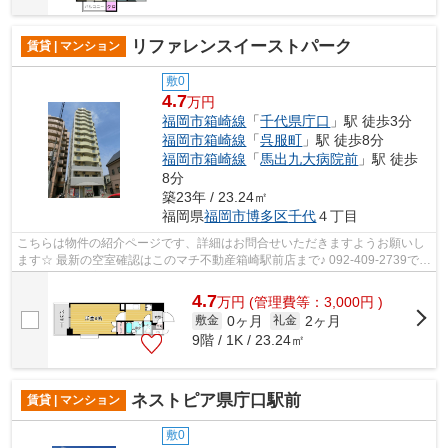
リファレンスイーストパーク
賃貸 | マンション
敷0
4.7
万円
福岡市箱崎線
「
千代県庁口
」駅 徒歩3分
福岡市箱崎線
「
呉服町
」駅 徒歩8分
福岡市箱崎線
「
馬出九大病院前
」駅 徒歩
8分
築23年 / 23.24㎡
福岡県
福岡市博多区
千代
４丁目
こちらは物件の紹介ページです、詳細はお問合せいただきますようお願いし
ます☆ 最新の空室確認はこのマチ不動産箱崎駅前店まで♪ 092-409-2739で
す！迅速に対応致します！！！！！♪
4.7
万
円
(管理費等：3,000円 )
0ヶ月
2ヶ月
敷金
礼金
9階 / 1K / 23.24㎡
ネストピア県庁口駅前
賃貸 | マンション
敷0