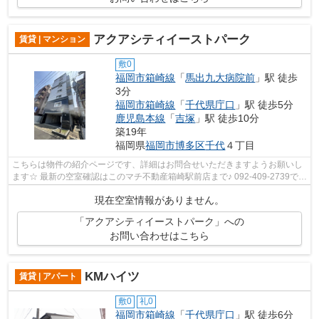
アクアシティイーストパーク
賃貸 | マンション
敷0
福岡市箱崎線
「
馬出九大病院前
」駅 徒歩
3分
福岡市箱崎線
「
千代県庁口
」駅 徒歩5分
鹿児島本線
「
吉塚
」駅 徒歩10分
築19年
福岡県
福岡市博多区
千代
４丁目
こちらは物件の紹介ページです、詳細はお問合せいただきますようお願いし
ます☆ 最新の空室確認はこのマチ不動産箱崎駅前店まで♪ 092-409-2739で
す！迅速に対応致します！！！！！
現在空室情報がありません。
「アクアシティイーストパーク」への
お問い合わせはこちら
KMハイツ
賃貸 | アパート
敷0
礼0
福岡市箱崎線
「
千代県庁口
」駅 徒歩6分