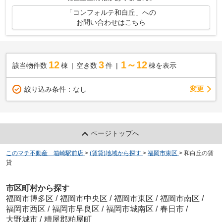
「コンフォルテ和白丘」への
お問い合わせはこちら
12
3
1～12
該当物件数
棟
空き数
件
棟を表示
変更
絞り込み条件：
なし
ページトップへ
このマチ不動産 箱崎駅前店
>
(賃貸)地域から探す
>
福岡市東区
>
和白丘の賃
貸
市区町村から探す
福岡市博多区
/
福岡市中央区
/
福岡市東区
/
福岡市南区
/
福岡市西区
/
福岡市早良区
/
福岡市城南区
/
春日市
/
大野城市
/
糟屋郡粕屋町