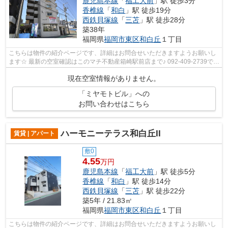
鹿児島本線
「
福工大前
」駅 徒歩3分
香椎線
「
和白
」駅 徒歩19分
西鉄貝塚線
「
三苫
」駅 徒歩28分
築38年
福岡県
福岡市東区
和白丘
１丁目
こちらは物件の紹介ページです、詳細はお問合せいただきますようお願いし
ます☆ 最新の空室確認はこのマチ不動産箱崎駅前店まで♪ 092-409-2739で
す！迅速に対応致します！！！！！♪
現在空室情報がありません。
「ミヤモトビル」への
お問い合わせはこちら
ハーモニーテラス和白丘II
賃貸 | アパート
敷0
4.55
万円
鹿児島本線
「
福工大前
」駅 徒歩5分
香椎線
「
和白
」駅 徒歩14分
西鉄貝塚線
「
三苫
」駅 徒歩22分
築5年 / 21.83㎡
福岡県
福岡市東区
和白丘
１丁目
こちらは物件の紹介ページです、詳細はお問合せいただきますようお願いし