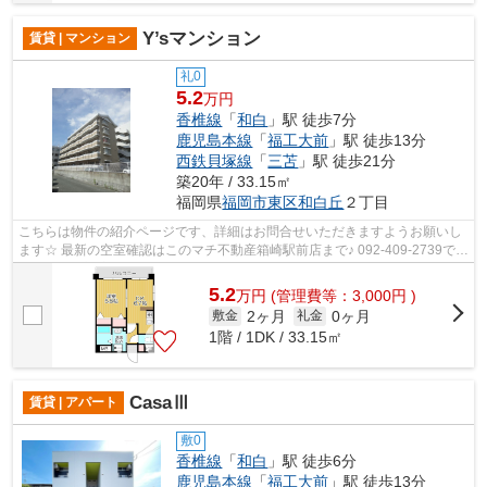
Y’sマンション
賃貸 | マンション
礼0
5.2
万円
香椎線
「
和白
」駅 徒歩7分
鹿児島本線
「
福工大前
」駅 徒歩13分
西鉄貝塚線
「
三苫
」駅 徒歩21分
築20年 / 33.15㎡
福岡県
福岡市東区
和白丘
２丁目
こちらは物件の紹介ページです、詳細はお問合せいただきますようお願いし
ます☆ 最新の空室確認はこのマチ不動産箱崎駅前店まで♪ 092-409-2739で
す！迅速に対応致します！！！！！♪
5.2
万
円
(管理費等：3,000円 )
2ヶ月
0ヶ月
敷金
礼金
1階 / 1DK / 33.15㎡
CasaⅢ
賃貸 | アパート
敷0
香椎線
「
和白
」駅 徒歩6分
鹿児島本線
「
福工大前
」駅 徒歩13分