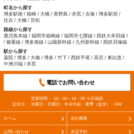
町名から探す
博多駅南
/
箱崎
/
大橋
/
美野島
/
井尻
/
吉塚
/
博多駅前
/
住吉
/
大楠
/
筥松
路線から探す
鹿児島本線
/
福岡市箱崎線
/
福岡市七隈線
/
西鉄大牟田線
/
/
篠栗線
/
博多南線
/
山陽新幹線
/
九州新幹線
/
西鉄貝塚線
駅から探す
薬院
/
博多
/
大橋
/
博多
/
竹下
/
西鉄平尾
/
高宮
/
東比恵
/
中洲川端
/
井尻
電話でお問い合わせ
営業時間：
10：00～18：00 ※応相談
定休日：
水曜日・日曜日・年末年始・夏季（盆休）・GW
ホーム
会社概要
お問い合わせ
来店予約