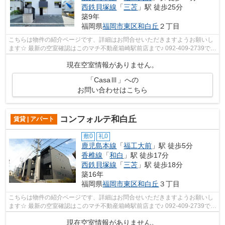
西鉄貝塚線
「
三苫
」駅 徒歩25分
築9年
福岡県
福岡市東区
和白丘
２丁目
こちらは物件の紹介ページです、詳細はお問合せいただきますようお願いし
ます☆ 最新の空室確認はこのマチ不動産箱崎駅前店まで♪ 092-409-2739で
す！迅速に対応致します！！！！！♪
現在空室情報がありません。
「CasaⅢ」への
お問い合わせはこちら
コンフォルテ和白丘
賃貸 | アパート
敷0
礼0
鹿児島本線
「
福工大前
」駅 徒歩5分
香椎線
「
和白
」駅 徒歩17分
西鉄貝塚線
「
三苫
」駅 徒歩18分
築16年
福岡県
福岡市東区
和白丘
３丁目
こちらは物件の紹介ページです、詳細はお問合せいただきますようお願いし
ます☆ 最新の空室確認はこのマチ不動産箱崎駅前店まで♪ 092-409-2739で
す！迅速に対応致します！！！！！♪
現在空室情報がありません。