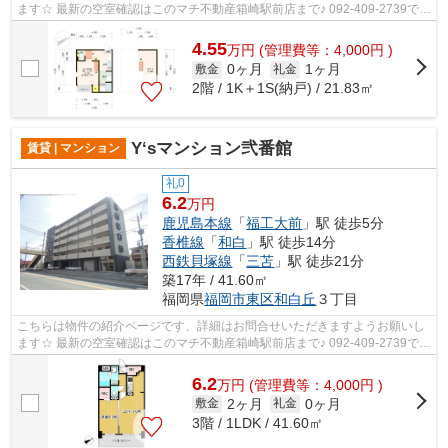
ます☆ 最新の空室確認はこのマチ不動産箱崎駅前店まで♪ 092-409-2739で
す！迅速に対応致します！！！！！♪
4.55
万
円
(管理費等：4,000円 )
0ヶ月
1ヶ月
敷金
礼金
2階 / 1K＋1S(納戸) / 21.83㎡
Y‘sマンション弐番館
賃貸 | マンション
礼0
6.2
万円
鹿児島本線
「
福工大前
」駅 徒歩5分
香椎線
「
和白
」駅 徒歩14分
西鉄貝塚線
「
三苫
」駅 徒歩21分
築17年 / 41.60㎡
福岡県
福岡市東区
和白丘
３丁目
こちらは物件の紹介ページです、詳細はお問合せいただきますようお願いし
ます☆ 最新の空室確認はこのマチ不動産箱崎駅前店まで♪ 092-409-2739で
す！迅速に対応致します！！！！！♪
6.2
万
円
(管理費等：4,000円 )
2ヶ月
0ヶ月
敷金
礼金
3階 / 1LDK / 41.60㎡