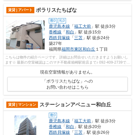
ポラリスたちばな
賃貸 | アパート
敷0
礼0
鹿児島本線
「
福工大前
」駅 徒歩3分
香椎線
「
和白
」駅 徒歩15分
西鉄貝塚線
「
三苫
」駅 徒歩24分
築27年
福岡県
福岡市東区
和白丘
１丁目
こちらは物件の紹介ページです、詳細はお問合せいただきますようお願いし
ます☆ 最新の空室確認はこのマチ不動産箱崎駅前店まで♪ 092-409-2739で
す！迅速に対応致します！！！！！♪
現在空室情報がありません。
「ポラリスたちばな」への
お問い合わせはこちら
ステーションアベニュー和白丘
賃貸 | マンション
敷0
鹿児島本線
「
福工大前
」駅 徒歩3分
香椎線
「
和白
」駅 徒歩20分
西鉄貝塚線
「
三苫
」駅 徒歩26分