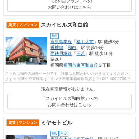
「CB和白フラン」への
お問い合わせはこちら
スカイヒルズ和白館
賃貸 | マンション
敷0
鹿児島本線
「
福工大前
」駅 徒歩3分
香椎線
「
和白
」駅 徒歩16分
西鉄貝塚線
「
三苫
」駅 徒歩18分
築26年
福岡県
福岡市東区
和白丘
３丁目
こちらは物件の紹介ページです、詳細はお問合せいただきますようお願いし
ます☆ 最新の空室確認はこのマチ不動産箱崎駅前店まで♪ 092-409-2739で
す！迅速に対応致します！！！！！♪
現在空室情報がありません。
「スカイヒルズ和白館」への
お問い合わせはこちら
ミヤモトビル
賃貸 | マンション
敷0
礼0