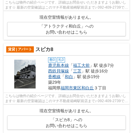
こちらは物件の紹介ページです、詳細はお問合せいただきますようお願いし
ます☆ 最新の空室確認はこのマチ不動産箱崎駅前店まで♪ 092-409-2739で
す！迅速に対応致します！！！！！♪
現在空室情報がありません。
「アトラクティ和白丘」への
お問い合わせはこちら
スピカ8
賃貸 | アパート
敷0
礼0
鹿児島本線
「
福工大前
」駅 徒歩7分
西鉄貝塚線
「
三苫
」駅 徒歩16分
香椎線
「
和白
」駅 徒歩19分
築29年
福岡県
福岡市東区
和白丘
３丁目
こちらは物件の紹介ページです、詳細はお問合せいただきますようお願いし
ます☆ 最新の空室確認はこのマチ不動産箱崎駅前店まで♪ 092-409-2739で
す！迅速に対応致します！！！！！♪
現在空室情報がありません。
「スピカ8」への
お問い合わせはこちら