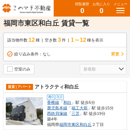
閲覧履歴
お気に入り
メニュー
0
0
福岡市東区和白丘 賃貸一覧
12
3
1～12
該当物件数
棟
空き数
件
棟を表示
変更
絞り込み条件：
なし
空室のみ
アトラクティ和白丘
賃貸 | アパート
敷0
礼0
香椎線
「
和白
」駅 徒歩5分
鹿児島本線
「
福工大前
」駅 徒歩15分
西鉄貝塚線
「
三苫
」駅 徒歩19分
築4年
福岡県
福岡市東区
和白丘
２丁目