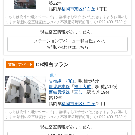
築22年
福岡県
福岡市東区
和白丘
１丁目
こちらは物件の紹介ページです、詳細はお問合せいただきますようお願いし
ます☆ 最新の空室確認はこのマチ不動産箱崎駅前店まで♪ 092-409-2739で
す！迅速に対応致します！！！！！♪
現在空室情報がありません。
「ステーションアベニュー和白丘」への
お問い合わせはこちら
CB和白フラン
賃貸 | アパート
敷0
香椎線
「
和白
」駅 徒歩5分
鹿児島本線
「
福工大前
」駅 徒歩12分
西鉄貝塚線
「
三苫
」駅 徒歩19分
築12年
福岡県
福岡市東区
和白丘
２丁目
こちらは物件の紹介ページです、詳細はお問合せいただきますようお願いし
ます☆ 最新の空室確認はこのマチ不動産箱崎駅前店まで♪ 092-409-2739で
す！迅速に対応致します！！！！！♪
現在空室情報がありません。