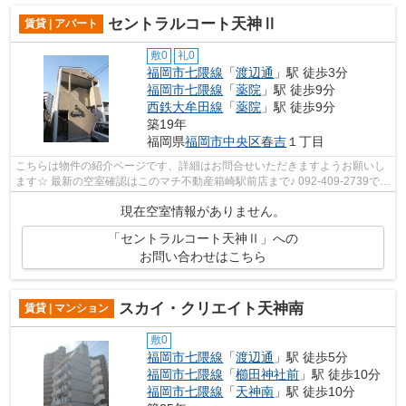
セントラルコート天神Ⅱ
賃貸 | アパート
敷0
礼0
福岡市七隈線
「
渡辺通
」駅 徒歩3分
福岡市七隈線
「
薬院
」駅 徒歩9分
西鉄大牟田線
「
薬院
」駅 徒歩9分
築19年
福岡県
福岡市中央区
春吉
１丁目
こちらは物件の紹介ページです、詳細はお問合せいただきますようお願いし
ます☆ 最新の空室確認はこのマチ不動産箱崎駅前店まで♪ 092-409-2739で
す！迅速に対応致します！！！！！♪
現在空室情報がありません。
「セントラルコート天神Ⅱ」への
お問い合わせはこちら
スカイ・クリエイト天神南
賃貸 | マンション
敷0
福岡市七隈線
「
渡辺通
」駅 徒歩5分
福岡市七隈線
「
櫛田神社前
」駅 徒歩10分
福岡市七隈線
「
天神南
」駅 徒歩10分