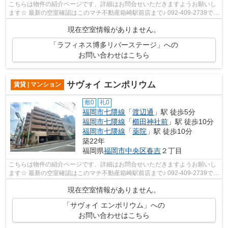
こちらは物件の紹介ページです、詳細はお問合せいただきますようお願いし
ます☆ 最新の空室確認はこのマチ不動産箱崎駅前店まで♪ 092-409-2739で
す！迅速に対応致します！！！！！♪
現在空室情報がありません。
「ラフィネス博多リバーステージ」への
お問い合わせはこちら
サヴォイ エンポリウム
賃貸 | マンション
敷0
礼0
福岡市七隈線
「
渡辺通
」駅 徒歩5分
福岡市七隈線
「
櫛田神社前
」駅 徒歩10分
福岡市七隈線
「
薬院
」駅 徒歩10分
築22年
福岡県
福岡市中央区
春吉
２丁目
こちらは物件の紹介ページです、詳細はお問合せいただきますようお願いし
ます☆ 最新の空室確認はこのマチ不動産箱崎駅前店まで♪ 092-409-2739で
す！迅速に対応致します！！！！！♪
現在空室情報がありません。
「サヴォイ エンポリウム」への
お問い合わせはこちら