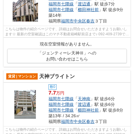
福岡市七隈線
「
渡辺通
」駅 徒歩7分
福岡市七隈線
「
櫛田神社前
」駅 徒歩9分
築14年
福岡県
福岡市中央区
春吉
３丁目
こちらは物件の紹介ページです、詳細はお問合せいただきますようお願いし
ます☆ 最新の空室確認はこのマチ不動産箱崎駅前店まで♪ 092-409-2739で
す！迅速に対応致します！！！！！♪
現在空室情報がありません。
「ジェンティーレ天神Ⅲ」への
お問い合わせはこちら
天神ブライトン
賃貸 | マンション
敷0
7.7
万円
福岡市七隈線
「
天神南
」駅 徒歩6分
福岡市七隈線
「
渡辺通
」駅 徒歩6分
福岡市七隈線
「
櫛田神社前
」駅 徒歩8分
築13年 / 34.26㎡
福岡県
福岡市中央区
春吉
３丁目
こちらは物件の紹介ページです、詳細はお問合せいただきますようお願いし