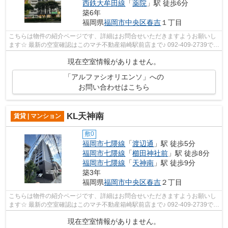
西鉄大牟田線
「
薬院
」駅 徒歩6分
築6年
福岡県
福岡市中央区
春吉
１丁目
こちらは物件の紹介ページです、詳細はお問合せいただきますようお願いし
ます☆ 最新の空室確認はこのマチ不動産箱崎駅前店まで♪ 092-409-2739で
す！迅速に対応致します！！！！！♪
現在空室情報がありません。
「アルファシオリエンソ」への
お問い合わせはこちら
KL天神南
賃貸 | マンション
敷0
福岡市七隈線
「
渡辺通
」駅 徒歩5分
福岡市七隈線
「
櫛田神社前
」駅 徒歩8分
福岡市七隈線
「
天神南
」駅 徒歩9分
築3年
福岡県
福岡市中央区
春吉
２丁目
こちらは物件の紹介ページです、詳細はお問合せいただきますようお願いし
ます☆ 最新の空室確認はこのマチ不動産箱崎駅前店まで♪ 092-409-2739で
す！迅速に対応致します！！！！！♪
現在空室情報がありません。