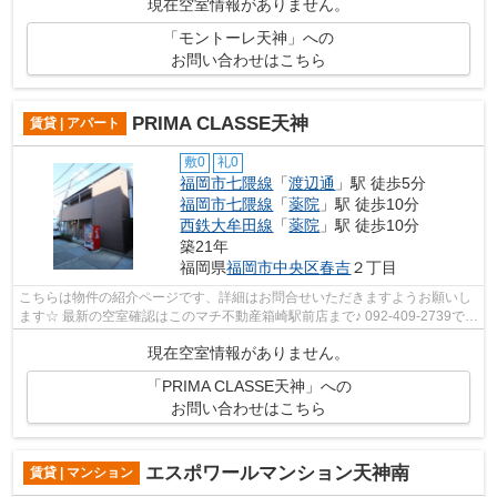
現在空室情報がありません。
「モントーレ天神」への
お問い合わせはこちら
PRIMA CLASSE天神
賃貸 | アパート
敷0
礼0
福岡市七隈線
「
渡辺通
」駅 徒歩5分
福岡市七隈線
「
薬院
」駅 徒歩10分
西鉄大牟田線
「
薬院
」駅 徒歩10分
築21年
福岡県
福岡市中央区
春吉
２丁目
こちらは物件の紹介ページです、詳細はお問合せいただきますようお願いし
ます☆ 最新の空室確認はこのマチ不動産箱崎駅前店まで♪ 092-409-2739で
す！迅速に対応致します！！！！！♪
現在空室情報がありません。
「PRIMA CLASSE天神」への
お問い合わせはこちら
エスポワールマンション天神南
賃貸 | マンション