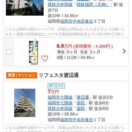
西鉄大牟田線
「
西鉄福岡（天神）
」駅 徒
歩7分
築10年 / 34.80㎡
福岡県
福岡市中央区
春吉
３丁目
こちらは物件の紹介ページです、詳細はお問合せいただきますようお願いし
ます☆ 最新の空室確認はこのマチ不動産箱崎駅前店まで♪ 092-409-2739で
す！迅速に対応致します！！！！！♪
8.9
万
円
(管理費等：4,300円 )
0ヶ月
2ヶ月
敷金
礼金
4階 / 1LDK / 34.80㎡
リフェスタ渡辺通
賃貸 | マンション
敷0
礼0
7
万円
福岡市七隈線
「
渡辺通
」駅 徒歩2分
福岡市七隈線
「
薬院
」駅 徒歩8分
西鉄大牟田線
「
薬院
」駅 徒歩8分
築18年 / 28.86㎡
福岡県
福岡市中央区
春吉
１丁目
こちらは物件の紹介ページです、詳細はお問合せいただきますようお願いし