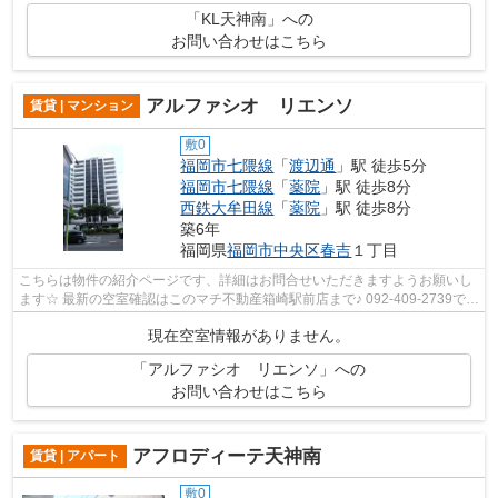
「KL天神南」への
お問い合わせはこちら
アルファシオ リエンソ
賃貸 | マンション
敷0
福岡市七隈線
「
渡辺通
」駅 徒歩5分
福岡市七隈線
「
薬院
」駅 徒歩8分
西鉄大牟田線
「
薬院
」駅 徒歩8分
築6年
福岡県
福岡市中央区
春吉
１丁目
こちらは物件の紹介ページです、詳細はお問合せいただきますようお願いし
ます☆ 最新の空室確認はこのマチ不動産箱崎駅前店まで♪ 092-409-2739で
す！迅速に対応致します！！！！！♪
現在空室情報がありません。
「アルファシオ リエンソ」への
お問い合わせはこちら
アフロディーテ天神南
賃貸 | アパート
敷0