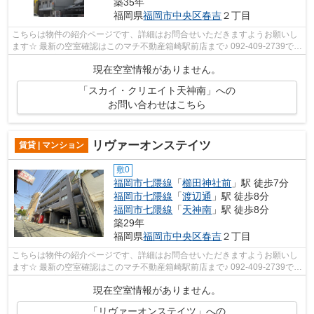
築35年
福岡県
福岡市中央区
春吉
２丁目
こちらは物件の紹介ページです、詳細はお問合せいただきますようお願いし
ます☆ 最新の空室確認はこのマチ不動産箱崎駅前店まで♪ 092-409-2739で
す！迅速に対応致します！！！！！♪
現在空室情報がありません。
「スカイ・クリエイト天神南」への
お問い合わせはこちら
リヴァーオンステイツ
賃貸 | マンション
敷0
福岡市七隈線
「
櫛田神社前
」駅 徒歩7分
福岡市七隈線
「
渡辺通
」駅 徒歩8分
福岡市七隈線
「
天神南
」駅 徒歩8分
築29年
福岡県
福岡市中央区
春吉
２丁目
こちらは物件の紹介ページです、詳細はお問合せいただきますようお願いし
ます☆ 最新の空室確認はこのマチ不動産箱崎駅前店まで♪ 092-409-2739で
す！迅速に対応致します！！！！！♪
現在空室情報がありません。
「リヴァーオンステイツ」への