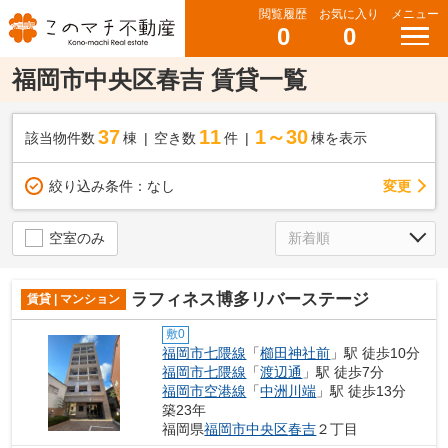
閲覧履歴
お気に入り
メニュー
0
0
福岡市中央区春吉 賃貸一覧
37
11
1～30
該当物件数
棟
空き数
件
棟を表示
変更
絞り込み条件：
なし
空室のみ
ラフィネス博多リバーステージ
賃貸 | マンション
敷0
福岡市七隈線
「
櫛田神社前
」駅 徒歩10分
福岡市七隈線
「
渡辺通
」駅 徒歩7分
福岡市空港線
「
中洲川端
」駅 徒歩13分
築23年
福岡県
福岡市中央区
春吉
２丁目