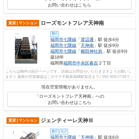
お問い合わせはこちら
ローズモントフレア天神南
賃貸 | マンション
敷0
福岡市七隈線
「
渡辺通
」駅 徒歩4分
福岡市七隈線
「
天神南
」駅 徒歩9分
福岡市七隈線
「
櫛田神社前
」駅 徒歩9分
築18年
福岡県
福岡市中央区
春吉
２丁目
こちらは物件の紹介ページです、詳細はお問合せいただきますようお願いし
ます☆ 最新の空室確認はこのマチ不動産箱崎駅前店まで♪ 092-409-2739で
す！迅速に対応致します！！！！！♪
現在空室情報がありません。
「ローズモントフレア天神南」への
お問い合わせはこちら
ジェンティーレ天神Ⅲ
賃貸 | マンション
敷0
礼0
福岡市七隈線
「
天神南
」駅 徒歩6分