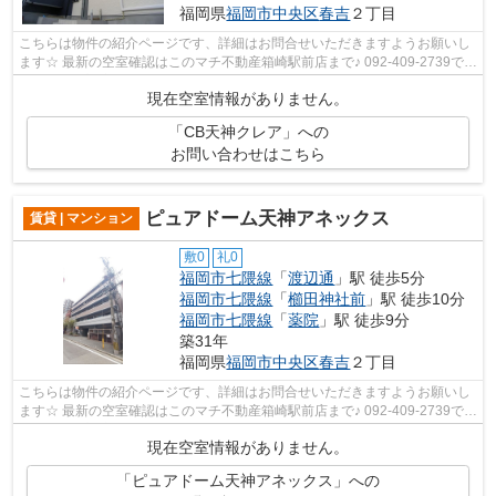
福岡県
福岡市中央区
春吉
２丁目
こちらは物件の紹介ページです、詳細はお問合せいただきますようお願いし
ます☆ 最新の空室確認はこのマチ不動産箱崎駅前店まで♪ 092-409-2739で
す！迅速に対応致します！！！！！♪
現在空室情報がありません。
「CB天神クレア」への
お問い合わせはこちら
ピュアドーム天神アネックス
賃貸 | マンション
敷0
礼0
福岡市七隈線
「
渡辺通
」駅 徒歩5分
福岡市七隈線
「
櫛田神社前
」駅 徒歩10分
福岡市七隈線
「
薬院
」駅 徒歩9分
築31年
福岡県
福岡市中央区
春吉
２丁目
こちらは物件の紹介ページです、詳細はお問合せいただきますようお願いし
ます☆ 最新の空室確認はこのマチ不動産箱崎駅前店まで♪ 092-409-2739で
す！迅速に対応致します！！！！！♪
現在空室情報がありません。
「ピュアドーム天神アネックス」への