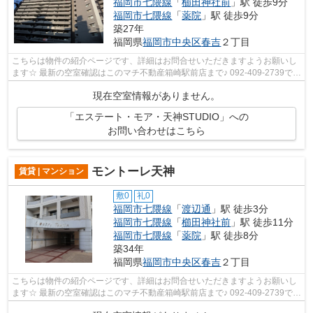
福岡市七隈線
「
櫛田神社前
」駅 徒歩9分
福岡市七隈線
「
薬院
」駅 徒歩9分
築27年
福岡県
福岡市中央区
春吉
２丁目
こちらは物件の紹介ページです、詳細はお問合せいただきますようお願いし
ます☆ 最新の空室確認はこのマチ不動産箱崎駅前店まで♪ 092-409-2739で
す！迅速に対応致します！！！！！♪
現在空室情報がありません。
「エステート・モア・天神STUDIO」への
お問い合わせはこちら
モントーレ天神
賃貸 | マンション
敷0
礼0
福岡市七隈線
「
渡辺通
」駅 徒歩3分
福岡市七隈線
「
櫛田神社前
」駅 徒歩11分
福岡市七隈線
「
薬院
」駅 徒歩8分
築34年
福岡県
福岡市中央区
春吉
２丁目
こちらは物件の紹介ページです、詳細はお問合せいただきますようお願いし
ます☆ 最新の空室確認はこのマチ不動産箱崎駅前店まで♪ 092-409-2739で
す！迅速に対応致します！！！！！♪