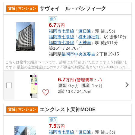
サヴォイ ル・パシフィーク
賃貸 | マンション
敷0
6.7
万円
福岡市七隈線
「
渡辺通
」駅 徒歩5分
福岡市七隈線
「
櫛田神社前
」駅 徒歩10分
福岡市七隈線
「
天神南
」駅 徒歩11分
築16年 / 24.76㎡
福岡県
福岡市中央区
春吉
２丁目19-15
こちらは物件の紹介ページです、詳細はお問合せいただきますようお願いし
ます☆ 最新の空室確認はこのマチ不動産箱崎駅前店まで♪ 092-409-2739で
す！迅速に対応致します！！！！！♪
6.7
万
円
(管理費等：- )
0ヶ月
1ヶ月
敷金
礼金
2階 / 1K / 24.76㎡
エンクレスト天神MODE
賃貸 | マンション
敷0
7.5
万円
福岡市七隈線
「
渡辺通
」駅 徒歩3分