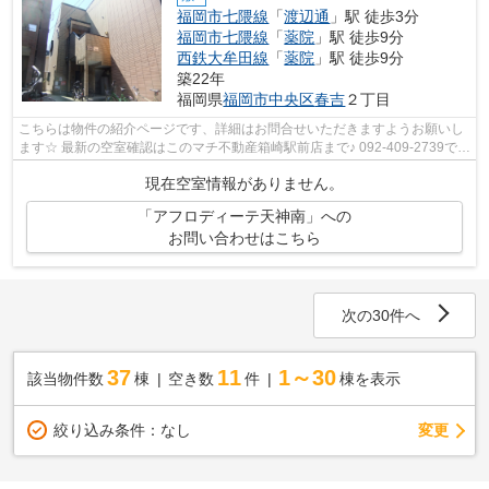
福岡市七隈線
「
渡辺通
」駅 徒歩3分
福岡市七隈線
「
薬院
」駅 徒歩9分
西鉄大牟田線
「
薬院
」駅 徒歩9分
築22年
福岡県
福岡市中央区
春吉
２丁目
こちらは物件の紹介ページです、詳細はお問合せいただきますようお願いし
ます☆ 最新の空室確認はこのマチ不動産箱崎駅前店まで♪ 092-409-2739で
す！迅速に対応致します！！！！！♪
現在空室情報がありません。
「アフロディーテ天神南」への
お問い合わせはこちら
次の30件へ
37
11
1～30
該当物件数
棟
空き数
件
棟を表示
変更
絞り込み条件：
なし