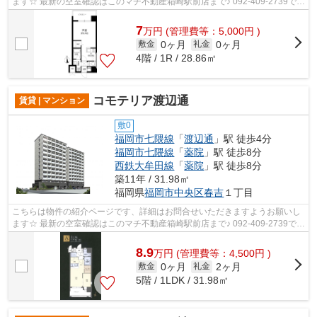
ます☆ 最新の空室確認はこのマチ不動産箱崎駅前店まで♪ 092-409-2739で
す！迅速に対応致します！！！！！♪
7
万
円
(管理費等：5,000円 )
0ヶ月
0ヶ月
敷金
礼金
4階 / 1R / 28.86㎡
コモテリア渡辺通
賃貸 | マンション
敷0
福岡市七隈線
「
渡辺通
」駅 徒歩4分
福岡市七隈線
「
薬院
」駅 徒歩8分
西鉄大牟田線
「
薬院
」駅 徒歩8分
築11年 / 31.98㎡
福岡県
福岡市中央区
春吉
１丁目
こちらは物件の紹介ページです、詳細はお問合せいただきますようお願いし
ます☆ 最新の空室確認はこのマチ不動産箱崎駅前店まで♪ 092-409-2739で
す！迅速に対応致します！！！！！♪
8.9
万
円
(管理費等：4,500円 )
0ヶ月
2ヶ月
敷金
礼金
5階 / 1LDK / 31.98㎡