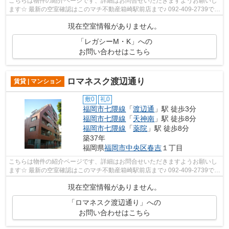
こちらは物件の紹介ページです、詳細はお問合せいただきますようお願いし
ます☆ 最新の空室確認はこのマチ不動産箱崎駅前店まで♪ 092-409-2739で
す！迅速に対応致します！！！！！♪
現在空室情報がありません。
「レガシーM・K」への
お問い合わせはこちら
ロマネスク渡辺通り
賃貸 | マンション
敷0
礼0
福岡市七隈線
「
渡辺通
」駅 徒歩3分
福岡市七隈線
「
天神南
」駅 徒歩8分
福岡市七隈線
「
薬院
」駅 徒歩8分
築37年
福岡県
福岡市中央区
春吉
１丁目
こちらは物件の紹介ページです、詳細はお問合せいただきますようお願いし
ます☆ 最新の空室確認はこのマチ不動産箱崎駅前店まで♪ 092-409-2739で
す！迅速に対応致します！！！！！♪
現在空室情報がありません。
「ロマネスク渡辺通り」への
お問い合わせはこちら