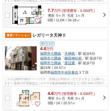
ます☆ 最新の空室確認はこのマチ不動産箱崎駅前店まで♪ 092-409-2739で
す！迅速に対応致します！！！！！♪
7.7
万
円
(管理費等：5,000円 )
0ヶ月
1ヶ月
敷金
礼金
5階 / 1LDK / 34.26㎡
レガリータ天神Ⅱ
賃貸 | マンション
敷0
礼0
4.6
万円
福岡市七隈線
「
天神南
」駅 徒歩5分
福岡市七隈線
「
櫛田神社前
」駅 徒歩7分
福岡市七隈線
「
渡辺通
」駅 徒歩7分
築23年 / 20.57㎡
福岡県
福岡市中央区
春吉
３丁目
こちらは物件の紹介ページです、詳細はお問合せいただきますようお願いし
ます☆ 最新の空室確認はこのマチ不動産箱崎駅前店まで♪ 092-409-2739で
す！迅速に対応致します！！！！！♪
4.6
万
円
(管理費等：6,500円 )
0ヶ月
0ヶ月
敷金
礼金
3階 / 1K / 20.57㎡