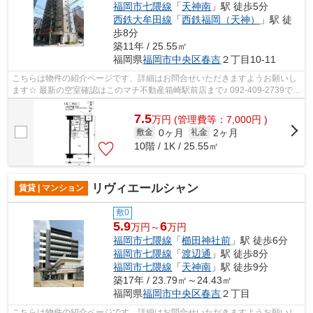
福岡市七隈線
「
天神南
」駅 徒歩5分
西鉄大牟田線
「
西鉄福岡（天神）
」駅 徒
歩8分
築11年 / 25.55㎡
福岡県
福岡市中央区
春吉
２丁目10-11
こちらは物件の紹介ページです、詳細はお問合せいただきますようお願いし
ます☆ 最新の空室確認はこのマチ不動産箱崎駅前店まで♪ 092-409-2739で
す！迅速に対応致します！！！！！♪
7.5
万
円
(管理費等：7,000円 )
0ヶ月
2ヶ月
敷金
礼金
10階 / 1K / 25.55㎡
リヴィエールシャン
賃貸 | マンション
敷0
5.9
6
万円～
万円
福岡市七隈線
「
櫛田神社前
」駅 徒歩6分
福岡市七隈線
「
渡辺通
」駅 徒歩8分
福岡市七隈線
「
天神南
」駅 徒歩9分
築17年 / 23.79㎡～24.43㎡
福岡県
福岡市中央区
春吉
２丁目
こちらは物件の紹介ページです、詳細はお問合せいただきますようお願いし