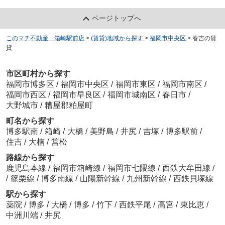
ページトップへ
このマチ不動産 箱崎駅前店
>
(賃貸)地域から探す
>
福岡市中央区
>
春吉の賃
貸
市区町村から探す
福岡市博多区
/
福岡市中央区
/
福岡市東区
/
福岡市南区
/
福岡市西区
/
福岡市早良区
/
福岡市城南区
/
春日市
/
大野城市
/
糟屋郡粕屋町
町名から探す
博多駅南
/
箱崎
/
大橋
/
美野島
/
井尻
/
吉塚
/
博多駅前
/
住吉
/
大楠
/
筥松
路線から探す
鹿児島本線
/
福岡市箱崎線
/
福岡市七隈線
/
西鉄大牟田線
/
/
篠栗線
/
博多南線
/
山陽新幹線
/
九州新幹線
/
西鉄貝塚線
駅から探す
薬院
/
博多
/
大橋
/
博多
/
竹下
/
西鉄平尾
/
高宮
/
東比恵
/
中洲川端
/
井尻