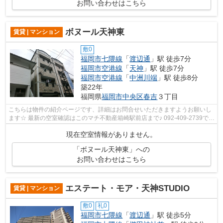
お問い合わせはこちら
ボヌール天神東
賃貸 | マンション
敷0
福岡市七隈線
「
渡辺通
」駅 徒歩7分
福岡市空港線
「
天神
」駅 徒歩7分
福岡市空港線
「
中洲川端
」駅 徒歩8分
築22年
福岡県
福岡市中央区
春吉
３丁目
こちらは物件の紹介ページです、詳細はお問合せいただきますようお願いし
ます☆ 最新の空室確認はこのマチ不動産箱崎駅前店まで♪ 092-409-2739で
す！迅速に対応致します！！！！！♪
現在空室情報がありません。
「ボヌール天神東」への
お問い合わせはこちら
エステート・モア・天神STUDIO
賃貸 | マンション
敷0
礼0
福岡市七隈線
「
渡辺通
」駅 徒歩5分