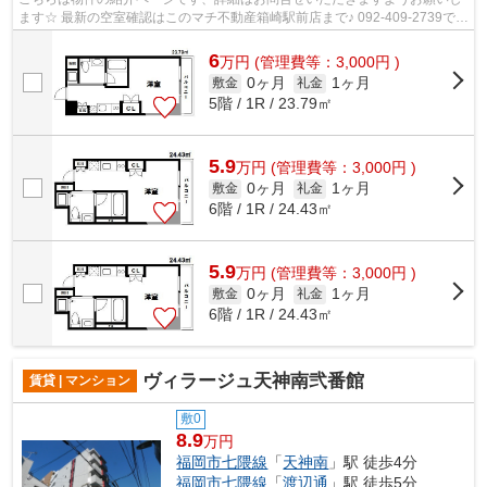
ます☆ 最新の空室確認はこのマチ不動産箱崎駅前店まで♪ 092-409-2739で
す！迅速に対応致します！！！！！♪
6
万
円
(管理費等：3,000円 )
0ヶ月
1ヶ月
敷金
礼金
5階 / 1R / 23.79㎡
5.9
万
円
(管理費等：3,000円 )
0ヶ月
1ヶ月
敷金
礼金
6階 / 1R / 24.43㎡
5.9
万
円
(管理費等：3,000円 )
0ヶ月
1ヶ月
敷金
礼金
6階 / 1R / 24.43㎡
ヴィラージュ天神南弐番館
賃貸 | マンション
敷0
8.9
万円
福岡市七隈線
「
天神南
」駅 徒歩4分
福岡市七隈線
「
渡辺通
」駅 徒歩5分