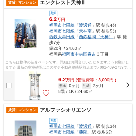
エンクレスト天神Ⅲ
賃貸 | マンション
敷0
6.2
万円
福岡市七隈線
「
渡辺通
」駅 徒歩4分
福岡市七隈線
「
天神南
」駅 徒歩5分
西鉄大牟田線
「
西鉄福岡（天神）
」駅 徒
歩7分
築20年 / 24.60㎡
福岡県
福岡市中央区
春吉
３丁目
こちらは物件の紹介ページです、詳細はお問合せいただきますようお願いし
ます☆ 最新の空室確認はこのマチ不動産箱崎駅前店まで♪ 092-409-2739で
す！迅速に対応致します！！！！！♪
6.2
万
円
(管理費等：3,000円 )
0ヶ月
2ヶ月
敷金
礼金
8階 / 1K / 24.60㎡
アルファシオリエンソ
賃貸 | マンション
敷0
福岡市七隈線
「
渡辺通
」駅 徒歩3分
福岡市七隈線
「
薬院
」駅 徒歩6分