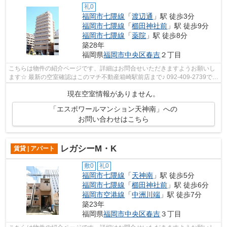
礼0
福岡市七隈線
「
渡辺通
」駅 徒歩3分
福岡市七隈線
「
櫛田神社前
」駅 徒歩9分
福岡市七隈線
「
薬院
」駅 徒歩8分
築28年
福岡県
福岡市中央区
春吉
２丁目
こちらは物件の紹介ページです、詳細はお問合せいただきますようお願いし
ます☆ 最新の空室確認はこのマチ不動産箱崎駅前店まで♪ 092-409-2739で
す！迅速に対応致します！！！！！♪
現在空室情報がありません。
「エスポワールマンション天神南」への
お問い合わせはこちら
レガシーM・K
賃貸 | アパート
敷0
礼0
福岡市七隈線
「
天神南
」駅 徒歩5分
福岡市七隈線
「
櫛田神社前
」駅 徒歩6分
福岡市空港線
「
中洲川端
」駅 徒歩7分
築23年
福岡県
福岡市中央区
春吉
３丁目