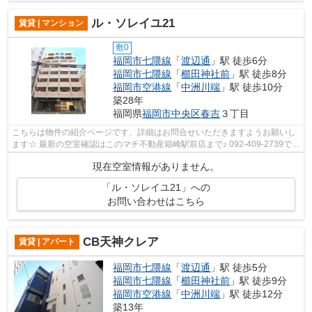
ル・ソレイユ21
賃貸 | マンション
敷0
福岡市七隈線
「
渡辺通
」駅 徒歩6分
福岡市七隈線
「
櫛田神社前
」駅 徒歩8分
福岡市空港線
「
中洲川端
」駅 徒歩10分
築28年
福岡県
福岡市中央区
春吉
３丁目
こちらは物件の紹介ページです、詳細はお問合せいただきますようお願いし
ます☆ 最新の空室確認はこのマチ不動産箱崎駅前店まで♪ 092-409-2739で
す！迅速に対応致します！！！！！♪
現在空室情報がありません。
「ル・ソレイユ21」への
お問い合わせはこちら
CB天神クレア
賃貸 | アパート
福岡市七隈線
「
渡辺通
」駅 徒歩5分
福岡市七隈線
「
櫛田神社前
」駅 徒歩9分
福岡市空港線
「
中洲川端
」駅 徒歩12分
築13年