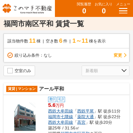
閲覧履歴
お気に入り
メニュー
0
0
福岡市南区平和 賃貸一覧
11
6
1～11
該当物件数
棟
空き数
件
棟を表示
変更
絞り込み条件：
なし
空室のみ
アール平和
賃貸 | マンション
敷0
礼0
5.6
万円
西鉄大牟田線
「
西鉄平尾
」駅 徒歩11分
福岡市七隈線
「
薬院大通
」駅 徒歩22分
西鉄大牟田線
「
高宮
」駅 徒歩20分
築25年 / 31.56㎡