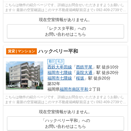
こちらは物件の紹介ページです、詳細はお問合せいただきますようお願いし
ます☆ 最新の空室確認はこのマチ不動産箱崎駅前店まで♪ 092-409-2739で
す！迅速に対応致します！！！！！♪
現在空室情報がありません。
「レクスタ平和」への
お問い合わせはこちら
ハックベリー平和
賃貸 | マンション
敷0
礼0
西鉄大牟田線
「
西鉄平尾
」駅 徒歩10分
福岡市七隈線
「
薬院大通
」駅 徒歩20分
福岡市七隈線
「
桜坂
」駅 徒歩20分
築32年
福岡県
福岡市南区
平和
２丁目
こちらは物件の紹介ページです、詳細はお問合せいただきますようお願いし
ます☆ 最新の空室確認はこのマチ不動産箱崎駅前店まで♪ 092-409-2739で
す！迅速に対応致します！！！！！♪
現在空室情報がありません。
「ハックベリー平和」への
お問い合わせはこちら