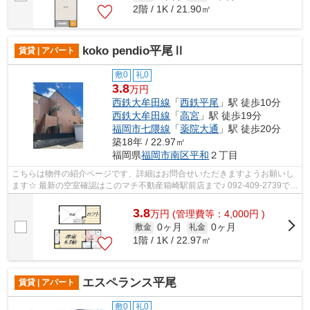
2階 / 1K / 21.90㎡
koko pendio平尾Ⅱ
賃貸 | アパート
敷0
礼0
3.8
万円
西鉄大牟田線
「
西鉄平尾
」駅 徒歩10分
西鉄大牟田線
「
高宮
」駅 徒歩19分
福岡市七隈線
「
薬院大通
」駅 徒歩20分
築18年 / 22.97㎡
福岡県
福岡市南区
平和
２丁目
こちらは物件の紹介ページです、詳細はお問合せいただきますようお願いし
ます☆ 最新の空室確認はこのマチ不動産箱崎駅前店まで♪ 092-409-2739で
す！迅速に対応致します！！！！！♪
3.8
万
円
(管理費等：4,000円 )
0ヶ月
0ヶ月
敷金
礼金
1階 / 1K / 22.97㎡
エスペランス平尾
賃貸 | アパート
敷0
礼0