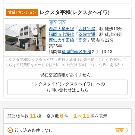
レクスタ平和(レクスタヘイワ)
賃貸 | マンション
敷0
礼0
西鉄大牟田線
「
西鉄平尾
」駅 徒歩13分
福岡市七隈線
「
薬院大通
」駅 徒歩24分
西鉄大牟田線
「
高宮
」駅 徒歩22分
築25年
福岡県
福岡市南区
平和
２丁目3-13
レクスタ平和(レクスタヘイワ)：西鉄大牟田線西鉄平尾にも近くて便利。こ
ちらは初期費用をカードでお支払いいただける物件です。付近にある2つの
駅は、用途や行き先に応じて使い分ける...
現在空室情報がありません。
「レクスタ平和(レクスタヘイワ)」への
お問い合わせはこちら
11
6
1～11
該当物件数
棟
空き数
件
棟を表示
変更
絞り込み条件：
なし