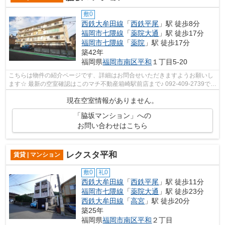
敷0
西鉄大牟田線
「
西鉄平尾
」駅 徒歩8分
福岡市七隈線
「
薬院大通
」駅 徒歩17分
福岡市七隈線
「
薬院
」駅 徒歩17分
築42年
福岡県
福岡市南区
平和
１丁目5-20
こちらは物件の紹介ページです、詳細はお問合せいただきますようお願いし
ます☆ 最新の空室確認はこのマチ不動産箱崎駅前店まで♪ 092-409-2739で
す！迅速に対応致します！！！！！♪
現在空室情報がありません。
「脇坂マンション」への
お問い合わせはこちら
レクスタ平和
賃貸 | マンション
敷0
礼0
西鉄大牟田線
「
西鉄平尾
」駅 徒歩11分
福岡市七隈線
「
薬院大通
」駅 徒歩23分
西鉄大牟田線
「
高宮
」駅 徒歩20分
築25年
福岡県
福岡市南区
平和
２丁目