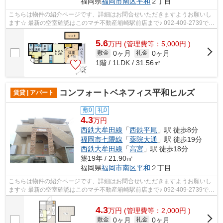
福岡県
福岡市南区
平和
２丁目
こちらは物件の紹介ページです、詳細はお問合せいただきますようお願いし
ます☆ 最新の空室確認はこのマチ不動産箱崎駅前店まで♪ 092-409-2739で
す！迅速に対応致します！！！！！♪
5.6
万
円
(管理費等：5,000円 )
0ヶ月
0ヶ月
敷金
礼金
1階 / 1LDK / 31.56㎡
コンフォートベネフィス平和ヒルズ
賃貸 | アパート
敷0
礼0
4.3
万円
西鉄大牟田線
「
西鉄平尾
」駅 徒歩8分
福岡市七隈線
「
薬院大通
」駅 徒歩19分
西鉄大牟田線
「
高宮
」駅 徒歩18分
築19年 / 21.90㎡
福岡県
福岡市南区
平和
２丁目
こちらは物件の紹介ページです、詳細はお問合せいただきますようお願いし
ます☆ 最新の空室確認はこのマチ不動産箱崎駅前店まで♪ 092-409-2739で
す！迅速に対応致します！！！！！♪
4.3
万
円
(管理費等：2,000円 )
0ヶ月
0ヶ月
敷金
礼金