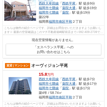
西鉄大牟田線
「
西鉄平尾
」駅 徒歩9分
福岡市七隈線
「
薬院大通
」駅 徒歩19分
福岡市七隈線
「
薬院
」駅 徒歩19分
築22年
福岡県
福岡市南区
平和
２丁目
こちらは物件の紹介ページです、詳細はお問合せいただきますようお願いし
ます☆ 最新の空室確認はこのマチ不動産箱崎駅前店まで♪ 092-409-2739で
す！迅速に対応致します！！！！！♪
現在空室情報がありません。
「エスペランス平尾」への
お問い合わせはこちら
オーヴィジョン平尾
賃貸 | マンション
15.8
万円
西鉄大牟田線
「
西鉄平尾
」駅 徒歩7分
福岡市七隈線
「
薬院大通
」駅 徒歩17分
福岡市七隈線
「
薬院
」駅 徒歩17分
築4年 / 58.74㎡
福岡県
福岡市南区
平和
２丁目
こちらは物件の紹介ページです、詳細はお問合せいただきますようお願いし