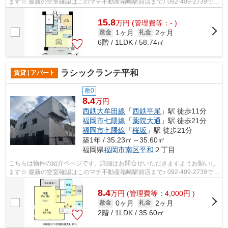
ます☆ 最新の空室確認はこのマチ不動産箱崎駅前店まで♪ 092-409-2739で
す！迅速に対応致します！！！！！♪
15.8
万
円
(管理費等：- )
1ヶ月
2ヶ月
敷金
礼金
6階 / 1LDK / 58.74㎡
ラシックランテ平和
賃貸 | アパート
敷0
8.4
万円
西鉄大牟田線
「
西鉄平尾
」駅 徒歩11分
福岡市七隈線
「
薬院大通
」駅 徒歩21分
福岡市七隈線
「
桜坂
」駅 徒歩21分
築1年 / 35.23㎡～35.60㎡
福岡県
福岡市南区
平和
２丁目
こちらは物件の紹介ページです、詳細はお問合せいただきますようお願いし
ます☆ 最新の空室確認はこのマチ不動産箱崎駅前店まで♪ 092-409-2739で
す！迅速に対応致します！！！！！♪
8.4
万
円
(管理費等：4,000円 )
0ヶ月
2ヶ月
敷金
礼金
2階 / 1LDK / 35.60㎡