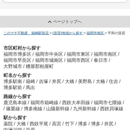
ページトップへ
このマチ不動産 箱崎駅前店
>
(賃貸)地域から探す
>
福岡市南区
>
平和の賃貸
市区町村から探す
福岡市博多区
/
福岡市中央区
/
福岡市東区
/
福岡市南区
/
福岡市早良区
/
福岡市城南区
/
福岡市西区
/
春日市
/
大野城市
/
糟屋郡粕屋町
町名から探す
博多駅南
/
箱崎
/
吉塚
/
井尻
/
大橋
/
美野島
/
大楠
/
住吉
/
博多駅前
/
馬出
路線から探す
鹿児島本線
/
福岡市箱崎線
/
西鉄大牟田線
/
福岡市七隈線
/
/
篠栗線
/
博多南線
/
山陽新幹線
/
九州新幹線
/
西鉄貝塚線
駅から探す
薬院
/
大橋
/
西鉄平尾
/
高宮
/
竹下
/
博多
/
博多
/
井尻
/
中洲川端
/
笹原