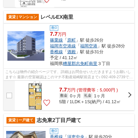
レペルEX南里
賃貸 | マンション
敷0
7.7
万円
篠栗線
「
原町
」駅 徒歩26分
福岡市空港線
「
福岡空港
」駅 徒歩28分
香椎線
「
酒殿
」駅 徒歩31分
予定 / 41.12㎡
福岡県
糟屋郡志免町
南里
３丁目
こちらは物件の紹介ページです、詳細はお問合せいただきますようお願いし
ます☆ 最新の空室確認はこのマチ不動産箱崎駅前店まで♪ 092-409-2739で
す！迅速に対応致します！！！！！♪
7.7
万
円
(管理費等：5,000円 )
0ヶ月
1ヶ月
敷金
礼金
5階 / 1LDK＋1S(納戸) / 41.12㎡
志免東2丁⽬⼾建て
賃貸 | 一戸建て
敷0
香椎線
「
須恵中央
」駅 徒歩20分