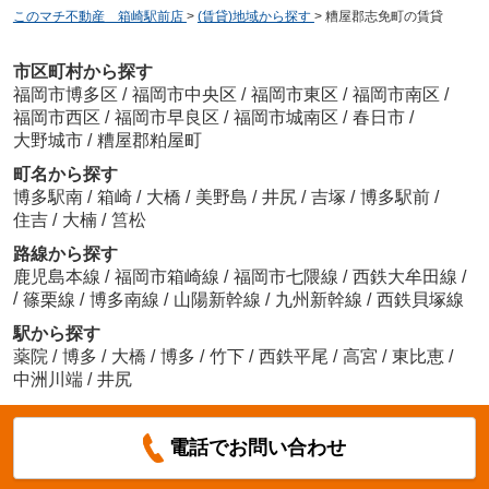
このマチ不動産 箱崎駅前店
>
(賃貸)地域から探す
>
糟屋郡志免町の賃貸
市区町村から探す
福岡市博多区
/
福岡市中央区
/
福岡市東区
/
福岡市南区
/
福岡市西区
/
福岡市早良区
/
福岡市城南区
/
春日市
/
大野城市
/
糟屋郡粕屋町
町名から探す
博多駅南
/
箱崎
/
大橋
/
美野島
/
井尻
/
吉塚
/
博多駅前
/
住吉
/
大楠
/
筥松
路線から探す
鹿児島本線
/
福岡市箱崎線
/
福岡市七隈線
/
西鉄大牟田線
/
/
篠栗線
/
博多南線
/
山陽新幹線
/
九州新幹線
/
西鉄貝塚線
駅から探す
薬院
/
博多
/
大橋
/
博多
/
竹下
/
西鉄平尾
/
高宮
/
東比恵
/
中洲川端
/
井尻
電話でお問い合わせ