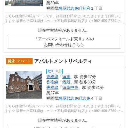
築30年
福岡県
糟屋郡志免町
別府
１丁目
こちらは物件の紹介ページです、詳細はお問合せいただきますようお願いし
ます☆ 最新の空室確認はこのマチ不動産箱崎駅前店まで♪ 092-409-2739で
す！迅速に対応致します！！！！！♪
現在空室情報がありません。
「アーバンフィールド東Ⅱ」への
お問い合わせはこちら
アパルトメントリベルティ
賃貸 | アパート
敷0
礼0
香椎線
「
須恵
」駅 徒歩27分
香椎線
「
酒殿
」駅 徒歩30分
香椎線
「
須恵中央
」駅 徒歩31分
築27年
福岡県
糟屋郡志免町
志免
４丁目
こちらは物件の紹介ページです、詳細はお問合せいただきますようお願いし
ます☆ 最新の空室確認はこのマチ不動産箱崎駅前店まで♪ 092-409-2739で
す！迅速に対応致します！！！！！♪
現在空室情報がありません。