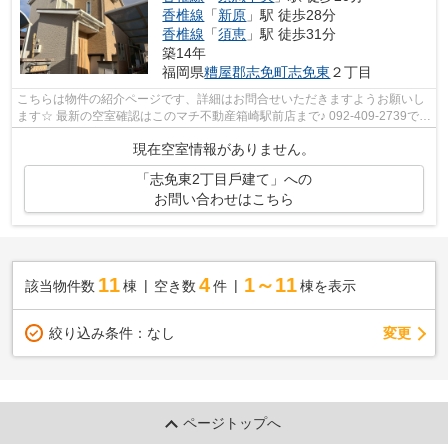
香椎線
「
新原
」駅 徒歩28分
香椎線
「
須恵
」駅 徒歩31分
築14年
福岡県
糟屋郡志免町
志免東
２丁目
こちらは物件の紹介ページです、詳細はお問合せいただきますようお願いし
ます☆ 最新の空室確認はこのマチ不動産箱崎駅前店まで♪ 092-409-2739で
す！迅速に対応致します！！！！！♪
現在空室情報がありません。
「志免東2丁⽬⼾建て」への
お問い合わせはこちら
11
4
1～11
該当物件数
棟
空き数
件
棟を表示
変更
絞り込み条件：
なし
ページトップへ