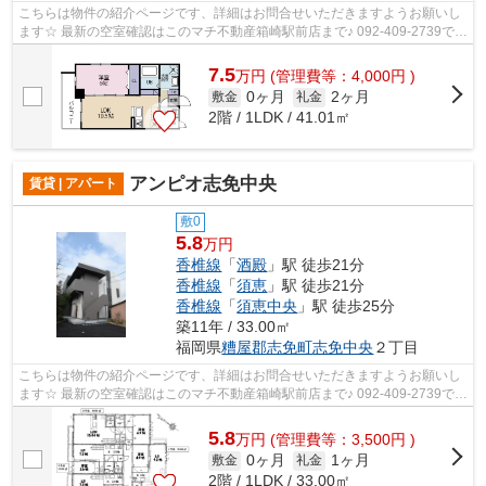
こちらは物件の紹介ページです、詳細はお問合せいただきますようお願いし
ます☆ 最新の空室確認はこのマチ不動産箱崎駅前店まで♪ 092-409-2739で
す！迅速に対応致します！！！！！♪
7.5
万
円
(管理費等：4,000円 )
0ヶ月
2ヶ月
敷金
礼金
2階 / 1LDK / 41.01㎡
アンピオ志免中央
賃貸 | アパート
敷0
5.8
万円
香椎線
「
酒殿
」駅 徒歩21分
香椎線
「
須恵
」駅 徒歩21分
香椎線
「
須恵中央
」駅 徒歩25分
築11年 / 33.00㎡
福岡県
糟屋郡志免町
志免中央
２丁目
こちらは物件の紹介ページです、詳細はお問合せいただきますようお願いし
ます☆ 最新の空室確認はこのマチ不動産箱崎駅前店まで♪ 092-409-2739で
す！迅速に対応致します！！！！！♪
5.8
万
円
(管理費等：3,500円 )
0ヶ月
1ヶ月
敷金
礼金
2階 / 1LDK / 33.00㎡