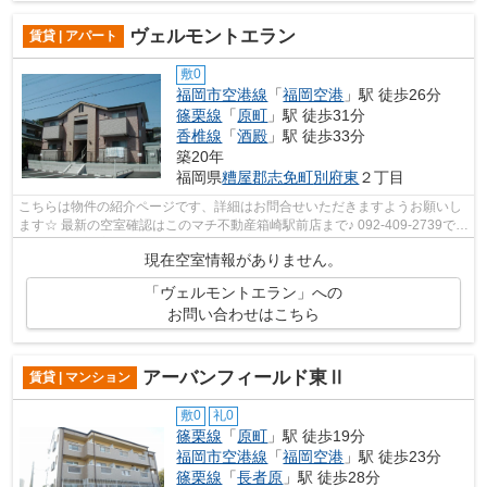
ヴェルモントエラン
賃貸 | アパート
敷0
福岡市空港線
「
福岡空港
」駅 徒歩26分
篠栗線
「
原町
」駅 徒歩31分
香椎線
「
酒殿
」駅 徒歩33分
築20年
福岡県
糟屋郡志免町
別府東
２丁目
こちらは物件の紹介ページです、詳細はお問合せいただきますようお願いし
ます☆ 最新の空室確認はこのマチ不動産箱崎駅前店まで♪ 092-409-2739で
す！迅速に対応致します！！！！！♪
現在空室情報がありません。
「ヴェルモントエラン」への
お問い合わせはこちら
アーバンフィールド東Ⅱ
賃貸 | マンション
敷0
礼0
篠栗線
「
原町
」駅 徒歩19分
福岡市空港線
「
福岡空港
」駅 徒歩23分
篠栗線
「
長者原
」駅 徒歩28分