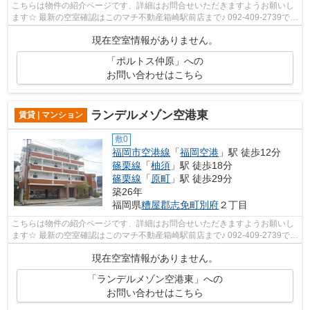
こちらは物件の紹介ページです、詳細はお問合せいただきますようお願いし
ます☆ 最新の空室確認はこのマチ不動産箱崎駅前店まで♪ 092-409-2739で
す！迅速に対応致します！！！！！♪
現在空室情報がありません。
「ポルトス仲原」への
お問い合わせはこちら
ランデルメゾン空港東
賃貸 | マンション
敷0
福岡市空港線
「
福岡空港
」駅 徒歩12分
篠栗線
「
柚須
」駅 徒歩18分
篠栗線
「
原町
」駅 徒歩29分
築26年
福岡県
糟屋郡志免町
別府
２丁目
こちらは物件の紹介ページです、詳細はお問合せいただきますようお願いし
ます☆ 最新の空室確認はこのマチ不動産箱崎駅前店まで♪ 092-409-2739で
す！迅速に対応致します！！！！！♪
現在空室情報がありません。
「ランデルメゾン空港東」への
お問い合わせはこちら