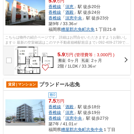
5.9
万円
香椎線
「
須恵
」駅 徒歩20分
香椎線
「
酒殿
」駅 徒歩24分
香椎線
「
須恵中央
」駅 徒歩23分
築9年 / 33.36㎡
福岡県
糟屋郡志免町
志免
１丁目21-8
こちらは物件の紹介ページです、詳細はお問合せいただきますようお願いし
ます☆ 最新の空室確認はこのマチ不動産箱崎駅前店まで♪ 092-409-2739で
す！迅速に対応致します！！！！！♪
5.9
万
円
(管理費等：3,000円 )
0ヶ月
2ヶ月
敷金
礼金
2階 / 1LDK / 33.36㎡
プランドール志免
賃貸 | マンション
敷0
7.5
万円
香椎線
「
酒殿
」駅 徒歩18分
香椎線
「
須恵
」駅 徒歩19分
香椎線
「
須恵中央
」駅 徒歩27分
築7年 / 41.01㎡
福岡県
糟屋郡志免町
志免中央
１丁目