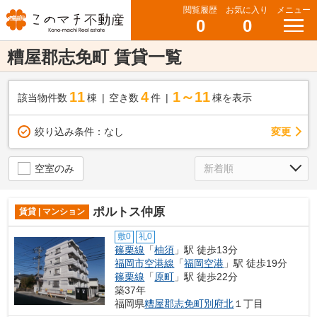
閲覧履歴
お気に入り
メニュー
0
0
糟屋郡志免町 賃貸一覧
11
4
1～11
該当物件数
棟
空き数
件
棟を表示
変更
絞り込み条件：
なし
空室のみ
ポルトス仲原
賃貸 | マンション
敷0
礼0
篠栗線
「
柚須
」駅 徒歩13分
福岡市空港線
「
福岡空港
」駅 徒歩19分
篠栗線
「
原町
」駅 徒歩22分
築37年
福岡県
糟屋郡志免町
別府北
１丁目