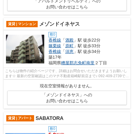
「アパルトメントリベルティ」への
お問い合わせはこちら
メゾンドイネヤス
賃貸 | マンション
敷0
香椎線
「
酒殿
」駅 徒歩22分
篠栗線
「
原町
」駅 徒歩33分
香椎線
「
須恵
」駅 徒歩34分
築17年
福岡県
糟屋郡志免町
南里
２丁目
こちらは物件の紹介ページです、詳細はお問合せいただきますようお願いし
ます☆ 最新の空室確認はこのマチ不動産箱崎駅前店まで♪ 092-409-2739で
す！迅速に対応致します！！！！！♪
現在空室情報がありません。
「メゾンドイネヤス」への
お問い合わせはこちら
SABATORA
賃貸 | アパート
敷0