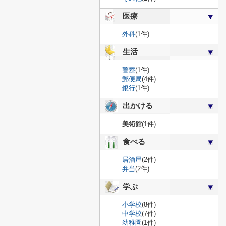
医療
外科
(1件)
生活
警察
(1件)
郵便局
(4件)
銀行
(1件)
出かける
美術館
(1件)
食べる
居酒屋
(2件)
弁当
(2件)
学ぶ
小学校
(8件)
中学校
(7件)
幼稚園
(1件)