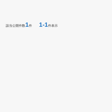
1
1-1
該当公開件数
件
件表示