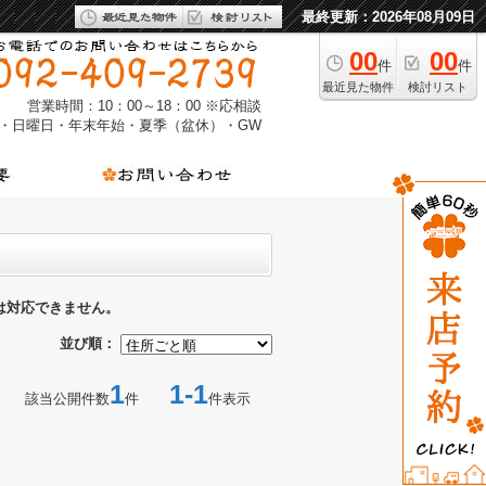
最終更新：2026年08月09日
00
00
件
件
最近見た物件
検討リスト
営業時間：10：00～18：00 ※応相談
・日曜日・年末年始・夏季（盆休）・GW
は対応できません。
並び順：
1
1-1
該当公開件数
件
件表示