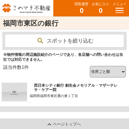
閲覧履歴
お気に入り
メニュー
0
0
福岡市東区の銀行
スポットを絞り込む
※物件情報の周辺施設紹介のページであり、各店舗への問い合わせは当
社では対応できません。
該当件数
1
件
西日本シティ銀行 創生会メモリアル・マザーテレ
サ・ケアー院
福岡県福岡市東区雁の巣１丁目
-
ページトップへ