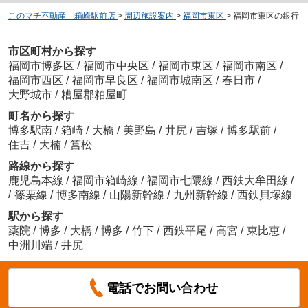
このマチ不動産 箱崎駅前店
>
周辺施設案内
>
福岡市東区
>
福岡市東区の銀行
市区町村から探す
福岡市博多区
/
福岡市中央区
/
福岡市東区
/
福岡市南区
/
福岡市西区
/
福岡市早良区
/
福岡市城南区
/
春日市
/
大野城市
/
糟屋郡粕屋町
町名から探す
博多駅南
/
箱崎
/
大橋
/
美野島
/
井尻
/
吉塚
/
博多駅前
/
住吉
/
大楠
/
筥松
路線から探す
鹿児島本線
/
福岡市箱崎線
/
福岡市七隈線
/
西鉄大牟田線
/
/
篠栗線
/
博多南線
/
山陽新幹線
/
九州新幹線
/
西鉄貝塚線
駅から探す
薬院
/
博多
/
大橋
/
博多
/
竹下
/
西鉄平尾
/
高宮
/
東比恵
/
中洲川端
/
井尻
電話でお問い合わせ