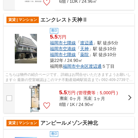
6階 / 1DK / 24.96㎡
エンクレスト天神Ⅱ
賃貸 | マンション
敷0
5.5
万円
福岡市七隈線
「
渡辺通
」駅 徒歩5分
福岡市空港線
「
天神
」駅 徒歩10分
福岡市七隈線
「
薬院
」駅 徒歩10分
築22年 / 24.90㎡
福岡県
福岡市中央区
渡辺通
５丁目
こちらは物件の紹介ページです、詳細はお問合せいただきますようお願いし
ます☆ 最新の空室確認はこのマチ不動産箱崎駅前店まで♪ 092-409-2739で
す！迅速に対応致します！！！！！♪
5.5
万
円
(管理費等：5,000円 )
0ヶ月
1ヶ月
敷金
礼金
8階 / 1K / 24.90㎡
アンピールメゾン天神北
賃貸 | マンション
敷0