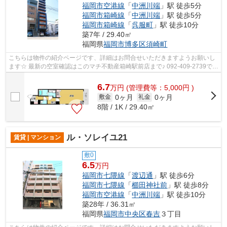
福岡市空港線
「
中洲川端
」駅 徒歩5分
福岡市箱崎線
「
中洲川端
」駅 徒歩5分
福岡市箱崎線
「
呉服町
」駅 徒歩10分
築7年 / 29.40㎡
福岡県
福岡市博多区
須崎町
こちらは物件の紹介ページです、詳細はお問合せいただきますようお願いし
ます☆ 最新の空室確認はこのマチ不動産箱崎駅前店まで♪ 092-409-2739で
す！迅速に対応致します！！！！！♪
6.7
万
円
(管理費等：5,000円 )
0ヶ月
0ヶ月
敷金
礼金
8階 / 1K / 29.40㎡
ル・ソレイユ21
賃貸 | マンション
敷0
6.5
万円
福岡市七隈線
「
渡辺通
」駅 徒歩6分
福岡市七隈線
「
櫛田神社前
」駅 徒歩8分
福岡市空港線
「
中洲川端
」駅 徒歩10分
築28年 / 36.31㎡
福岡県
福岡市中央区
春吉
３丁目