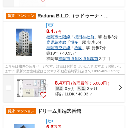
Raduna B.L.D.（ラドゥーナ・ビルディング）
賃貸 | マンション
敷0
8.4
万円
福岡市七隈線
「
櫛田神社前
」駅 徒歩3分
鹿児島本線
「
博多
」駅 徒歩5分
福岡市空港線
「
祇園
」駅 徒歩7分
築19年 / 40.93㎡
福岡県
福岡市博多区
博多駅前
３丁目
こちらは物件の紹介ページです、詳細はお問合せいただきますようお願いし
ます☆ 最新の空室確認はこのマチ不動産箱崎駅前店まで♪ 092-409-2739で
す！迅速に対応致します！！！！！♪
8.4
万
円
(管理費等：5,000円 )
0ヶ月
3ヶ月
敷金
礼金
6階 / 1LDK / 40.93㎡
ドリーム川端弐番館
賃貸 | マンション
敷0
6.6
万円