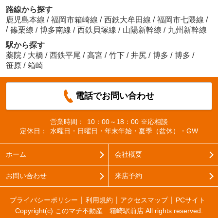
路線から探す
鹿児島本線
/
福岡市箱崎線
/
西鉄大牟田線
/
福岡市七隈線
/
/
篠栗線
/
博多南線
/
西鉄貝塚線
/
山陽新幹線
/
九州新幹線
駅から探す
薬院
/
大橋
/
西鉄平尾
/
高宮
/
竹下
/
井尻
/
博多
/
博多
/
笹原
/
箱崎
電話でお問い合わせ
営業時間：
10：00～18：00 ※応相談
定休日：
水曜日・日曜日・年末年始・夏季（盆休）・GW
ホーム
会社概要
お問い合わせ
来店予約
プライバシーポリシー
利用規約
アクセスマップ
PCサイト
Copyright(c) このマチ不動産 箱崎駅前店 All rights reserved.