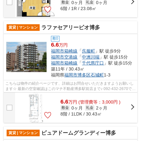
0ヶ月
0ヶ月
敷金
礼金
6階 / 1R / 23.08㎡
ラファセアリービオ博多
賃貸 | マンション
敷0
6.6
万円
福岡市箱崎線
「
呉服町
」駅 徒歩9分
福岡市空港線
「
中洲川端
」駅 徒歩15分
福岡市箱崎線
「
千代県庁口
」駅 徒歩15分
築11年 / 30.43㎡
福岡県
福岡市博多区
石城町
1-3
こちらは物件の紹介ページです、詳細はお問合せいただきますようお願いし
ます☆ 最新の空室確認はこのマチ不動産博多駅前店まで♪ 092-432-2670で
す！迅速に対応致します！！！！！♪
6.6
万
円
(管理費等：3,000円 )
0ヶ月
2ヶ月
敷金
礼金
8階 / 1LDK / 30.43㎡
ピュアドームグランディー博多
賃貸 | マンション