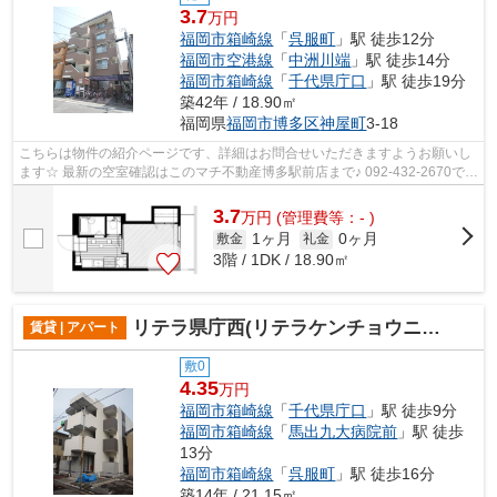
3.7
万円
福岡市箱崎線
「
呉服町
」駅 徒歩12分
福岡市空港線
「
中洲川端
」駅 徒歩14分
福岡市箱崎線
「
千代県庁口
」駅 徒歩19分
築42年 / 18.90㎡
福岡県
福岡市博多区
神屋町
3-18
こちらは物件の紹介ページです、詳細はお問合せいただきますようお願いし
ます☆ 最新の空室確認はこのマチ不動産博多駅前店まで♪ 092-432-2670で
す！迅速に対応致します！！！！！♪
3.7
万
円
(管理費等：- )
1ヶ月
0ヶ月
敷金
礼金
3階 / 1DK / 18.90㎡
リテラ県庁西(リテラケンチョウニシ)
賃貸 | アパート
敷0
4.35
万円
福岡市箱崎線
「
千代県庁口
」駅 徒歩9分
福岡市箱崎線
「
馬出九大病院前
」駅 徒歩
13分
福岡市箱崎線
「
呉服町
」駅 徒歩16分
築14年 / 21.15㎡