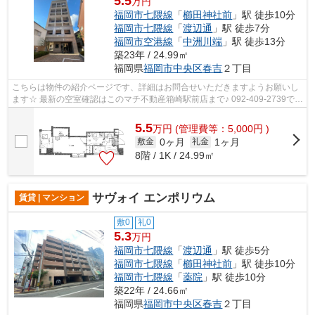
5.5
万円
福岡市七隈線
「
櫛田神社前
」駅 徒歩10分
福岡市七隈線
「
渡辺通
」駅 徒歩7分
福岡市空港線
「
中洲川端
」駅 徒歩13分
築23年 / 24.99㎡
福岡県
福岡市中央区
春吉
２丁目
こちらは物件の紹介ページです、詳細はお問合せいただきますようお願いし
ます☆ 最新の空室確認はこのマチ不動産箱崎駅前店まで♪ 092-409-2739で
す！迅速に対応致します！！！！！♪
5.5
万
円
(管理費等：5,000円 )
0ヶ月
1ヶ月
敷金
礼金
8階 / 1K / 24.99㎡
サヴォイ エンポリウム
賃貸 | マンション
敷0
礼0
5.3
万円
福岡市七隈線
「
渡辺通
」駅 徒歩5分
福岡市七隈線
「
櫛田神社前
」駅 徒歩10分
福岡市七隈線
「
薬院
」駅 徒歩10分
築22年 / 24.66㎡
福岡県
福岡市中央区
春吉
２丁目