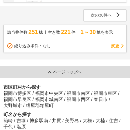
次の30件へ
251
221
1～30
該当物件数
棟
空き数
件
棟を表示
変更
絞り込み条件：
なし
ページトップへ
市区町村から探す
福岡市博多区
/
福岡市中央区
/
福岡市南区
/
福岡市東区
/
福岡市早良区
/
福岡市城南区
/
福岡市西区
/
春日市
/
大野城市
/
糟屋郡粕屋町
町名から探す
箱崎
/
吉塚
/
博多駅南
/
井尻
/
美野島
/
大橋
/
大楠
/
住吉
/
千代
/
塩原