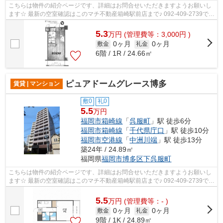
こちらは物件の紹介ページです、詳細はお問合せいただきますようお願いし
ます☆ 最新の空室確認はこのマチ不動産箱崎駅前店まで♪ 092-409-2739で
す！迅速に対応致します！！！！！♪
5.3
万
円
(管理費等：3,000円 )
0ヶ月
0ヶ月
敷金
礼金
6階 / 1R / 24.66㎡
ピュアドームグレース博多
賃貸 | マンション
敷0
礼0
5.5
万円
福岡市箱崎線
「
呉服町
」駅 徒歩6分
福岡市箱崎線
「
千代県庁口
」駅 徒歩10分
福岡市空港線
「
中洲川端
」駅 徒歩13分
築24年 / 24.89㎡
福岡県
福岡市博多区
下呉服町
こちらは物件の紹介ページです、詳細はお問合せいただきますようお願いし
ます☆ 最新の空室確認はこのマチ不動産箱崎駅前店まで♪ 092-409-2739で
す！迅速に対応致します！！！！！♪
5.5
万
円
(管理費等：- )
0ヶ月
0ヶ月
敷金
礼金
9階 / 1K / 24.89㎡