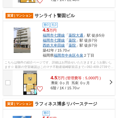
サンライト警固ビル
賃貸 | マンション
敷0
礼0
4.5
万円
福岡市七隈線
「
薬院大通
」駅 徒歩5分
福岡市七隈線
「
薬院
」駅 徒歩7分
西鉄大牟田線
「
薬院
」駅 徒歩7分
築42年 / 15.70㎡
福岡県
福岡市中央区
今泉
２丁目
こちらは物件の紹介ページです、詳細はお問合せいただきますようお願いし
ます☆ 最新の空室確認はこのマチ不動産箱崎駅前店まで♪ 092-409-2739で
す！迅速に対応致します！！！！！♪
4.5
万
円
(管理費等：5,000円 )
0ヶ月
0ヶ月
敷金
礼金
6階 / 1K / 15.70㎡
ラフィネス博多リバーステージ
賃貸 | マンション
敷0