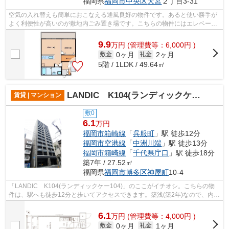
福岡県
福岡市中央区
大宮
２丁目3-31
空気の入れ替えも簡単におこなえる通風良好の物件です。あると使い勝手が
よく利便性が高いのが敷地内ごみ置き場です。こちらの物件にはエレベータ
ーが付いています。ウォーキングやラ...
9.9
万
円
(管理費等：6,000円 )
0ヶ月
2ヶ月
敷金
礼金
5階 / 1LDK / 49.64㎡
LANDIC K104(ランディックケー104)
賃貸 | マンション
敷0
6.1
万円
福岡市箱崎線
「
呉服町
」駅 徒歩12分
福岡市空港線
「
中洲川端
」駅 徒歩13分
福岡市箱崎線
「
千代県庁口
」駅 徒歩18分
築7年 / 27.52㎡
福岡県
福岡市博多区
神屋町
10-4
「LANDIC K104(ランディックケー104)」のここがイチオシ。こちらの物
件は、駅へも徒歩12分と歩いてアクセスできます。築浅(築2年)なので、内装
も外観もキレイ。初期費用カード決済可...
6.1
万
円
(管理費等：4,000円 )
0ヶ月
1ヶ月
敷金
礼金