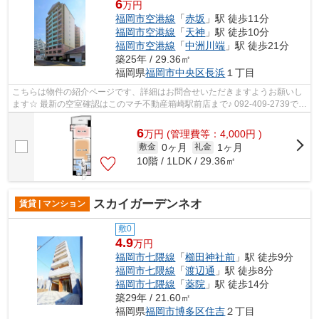
6
万円
福岡市空港線
「
赤坂
」駅 徒歩11分
福岡市空港線
「
天神
」駅 徒歩10分
福岡市空港線
「
中洲川端
」駅 徒歩21分
築25年 / 29.36㎡
福岡県
福岡市中央区
長浜
１丁目
こちらは物件の紹介ページです、詳細はお問合せいただきますようお願いし
ます☆ 最新の空室確認はこのマチ不動産箱崎駅前店まで♪ 092-409-2739で
す！迅速に対応致します！！！！！♪
6
万
円
(管理費等：4,000円 )
0ヶ月
1ヶ月
敷金
礼金
10階 / 1LDK / 29.36㎡
スカイガーデンネオ
賃貸 | マンション
敷0
4.9
万円
福岡市七隈線
「
櫛田神社前
」駅 徒歩9分
福岡市七隈線
「
渡辺通
」駅 徒歩8分
福岡市七隈線
「
薬院
」駅 徒歩14分
築29年 / 21.60㎡
福岡県
福岡市博多区
住吉
２丁目