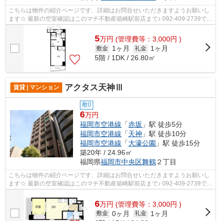
こちらは物件の紹介ページです、詳細はお問合せいただきますようお願いし
ます☆ 最新の空室確認はこのマチ不動産箱崎駅前店まで♪ 092-409-2739で
す！迅速に対応致します！！！！！♪
5
万
円
(管理費等：3,000円 )
1ヶ月
1ヶ月
敷金
礼金
5階 / 1DK / 26.80㎡
アクタス天神Ⅲ
賃貸 | マンション
敷0
6
万円
福岡市空港線
「
赤坂
」駅 徒歩5分
福岡市空港線
「
天神
」駅 徒歩10分
福岡市空港線
「
大濠公園
」駅 徒歩15分
築20年 / 24.96㎡
福岡県
福岡市中央区
舞鶴
２丁目
こちらは物件の紹介ページです、詳細はお問合せいただきますようお願いし
ます☆ 最新の空室確認はこのマチ不動産箱崎駅前店まで♪ 092-409-2739で
す！迅速に対応致します！！！！！♪
6
万
円
(管理費等：3,000円 )
0ヶ月
1ヶ月
敷金
礼金