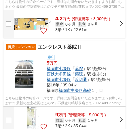
こちらは物件の紹介ページです、詳細はお問合せいただきますようお願いし
ます☆ 最新の空室確認はこのマチ不動産箱崎駅前店まで♪ 092-409-2739で
す！迅速に対応致します！！！！！♪
4.2
万
円
(管理費等：3,000円 )
0ヶ月
0ヶ月
敷金
礼金
3階 / 1K / 22.61㎡
エンクレスト薬院Ⅱ
賃貸 | マンション
敷0
9
万円
福岡市七隈線
「
薬院
」駅 徒歩3分
西鉄大牟田線
「
薬院
」駅 徒歩3分
福岡市七隈線
「
渡辺通
」駅 徒歩5分
築18年 / 35.04㎡
福岡県
福岡市中央区
高砂
１丁目
こちらは物件の紹介ページです、詳細はお問合せいただきますようお願いし
ます☆ 最新の空室確認はこのマチ不動産箱崎駅前店まで♪ 092-409-2739で
す！迅速に対応致します！！！！！♪
9
万
円
(管理費等：5,000円 )
0ヶ月
1ヶ月
敷金
礼金
7階 / 2K / 35.04㎡