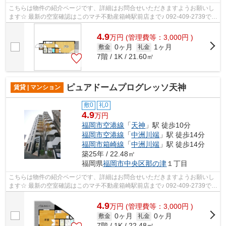
こちらは物件の紹介ページです、詳細はお問合せいただきますようお願いし
ます☆ 最新の空室確認はこのマチ不動産箱崎駅前店まで♪ 092-409-2739で
す！迅速に対応致します！！！！！♪
4.9
万
円
(管理費等：3,000円 )
0ヶ月
1ヶ月
敷金
礼金
7階 / 1K / 21.60㎡
ピュアドームプログレッソ天神
賃貸 | マンション
敷0
礼0
4.9
万円
福岡市空港線
「
天神
」駅 徒歩10分
福岡市空港線
「
中洲川端
」駅 徒歩14分
福岡市箱崎線
「
中洲川端
」駅 徒歩14分
築25年 / 22.48㎡
福岡県
福岡市中央区
那の津
１丁目
こちらは物件の紹介ページです、詳細はお問合せいただきますようお願いし
ます☆ 最新の空室確認はこのマチ不動産箱崎駅前店まで♪ 092-409-2739で
す！迅速に対応致します！！！！！♪
4.9
万
円
(管理費等：3,000円 )
0ヶ月
0ヶ月
敷金
礼金
7階 / 1K / 22.48㎡