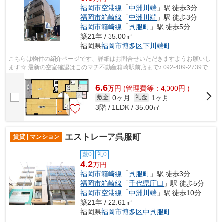
福岡市空港線
「
中洲川端
」駅 徒歩3分
福岡市箱崎線
「
中洲川端
」駅 徒歩3分
福岡市箱崎線
「
呉服町
」駅 徒歩5分
築21年 / 35.00㎡
福岡県
福岡市博多区
下川端町
こちらは物件の紹介ページです、詳細はお問合せいただきますようお願いし
ます☆ 最新の空室確認はこのマチ不動産箱崎駅前店まで♪ 092-409-2739で
す！迅速に対応致します！！！！！♪
6.6
万
円
(管理費等：4,000円 )
0ヶ月
1ヶ月
敷金
礼金
3階 / 1LDK / 35.00㎡
エストレーア呉服町
賃貸 | マンション
敷0
礼0
4.2
万円
福岡市箱崎線
「
呉服町
」駅 徒歩3分
福岡市箱崎線
「
千代県庁口
」駅 徒歩5分
福岡市空港線
「
中洲川端
」駅 徒歩10分
築21年 / 22.61㎡
福岡県
福岡市博多区
中呉服町