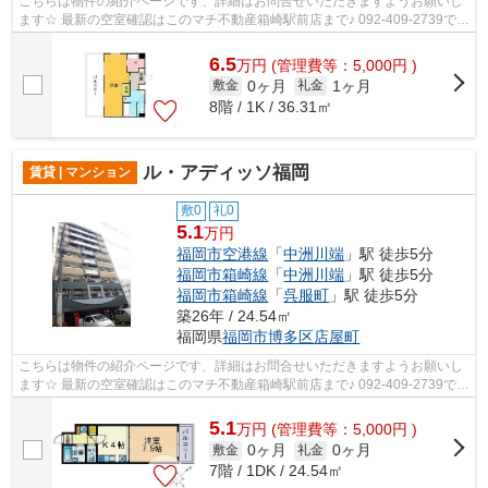
こちらは物件の紹介ページです、詳細はお問合せいただきますようお願いし
ます☆ 最新の空室確認はこのマチ不動産箱崎駅前店まで♪ 092-409-2739で
す！迅速に対応致します！！！！！♪
6.5
万
円
(管理費等：5,000円 )
0ヶ月
1ヶ月
敷金
礼金
8階 / 1K / 36.31㎡
ル・アディッソ福岡
賃貸 | マンション
敷0
礼0
5.1
万円
福岡市空港線
「
中洲川端
」駅 徒歩5分
福岡市箱崎線
「
中洲川端
」駅 徒歩5分
福岡市箱崎線
「
呉服町
」駅 徒歩5分
築26年 / 24.54㎡
福岡県
福岡市博多区
店屋町
こちらは物件の紹介ページです、詳細はお問合せいただきますようお願いし
ます☆ 最新の空室確認はこのマチ不動産箱崎駅前店まで♪ 092-409-2739で
す！迅速に対応致します！！！！！♪
5.1
万
円
(管理費等：5,000円 )
0ヶ月
0ヶ月
敷金
礼金
7階 / 1DK / 24.54㎡