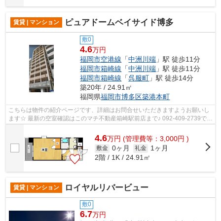
ピュアドームベイサイド博多
賃貸 | マンション
敷0
4.6
万円
福岡市空港線
「
中洲川端
」駅 徒歩11分
福岡市箱崎線
「
中洲川端
」駅 徒歩11分
福岡市箱崎線
「
呉服町
」駅 徒歩14分
築20年 / 24.91㎡
福岡県
福岡市博多区
築港本町
こちらは物件の紹介ページです、詳細はお問合せいただきますようお願いし
ます☆ 最新の空室確認はこのマチ不動産箱崎駅前店まで♪ 092-409-2739で
す！迅速に対応致します！！！！！♪
4.6
万
円
(管理費等：3,000円 )
0ヶ月
1ヶ月
敷金
礼金
2階 / 1K / 24.91㎡
ロイヤルリバービュー
賃貸 | マンション
敷0
6.7
万円