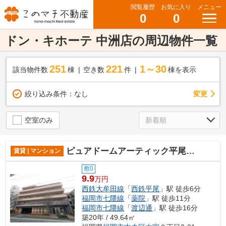
閲覧履歴
お気に入り
メニュー
0
0
ドン・キホーテ 中洲店の周辺物件一覧
251
221
1～30
該当物件数
棟
空き数
件
棟を表示
変更
絞り込み条件：
なし
空室のみ
ピュアドームアーティック平尾（ピュアドームアーティックヒラオ）
賃貸 | マンション
敷0
9.9
万円
西鉄大牟田線
「
西鉄平尾
」駅 徒歩6分
福岡市七隈線
「
薬院
」駅 徒歩11分
福岡市七隈線
「
渡辺通
」駅 徒歩16分
築20年 / 49.64㎡