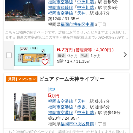
福岡市空港線
「
中洲川端
」駅 徒歩5分
福岡市箱崎線
「
中洲川端
」駅 徒歩5分
福岡市空港線
「
天神
」駅 徒歩7分
築12年 / 31.35㎡
福岡県
福岡市博多区
中洲
５丁目
こちらは物件の紹介ページです、詳細はお問合せいただきますようお願いし
ます☆ 最新の空室確認はこのマチ不動産箱崎駅前店まで♪ 092-409-2739で
す！迅速に対応致します！！！！！♪
6.7
万
円
(管理費等：4,000円 )
0ヶ月
1ヶ月
敷金
礼金
9階 / 1R / 31.35㎡
ピュアドーム天神ライブリー
賃貸 | マンション
敷0
5
万円
福岡市空港線
「
天神
」駅 徒歩7分
福岡市空港線
「
赤坂
」駅 徒歩8分
福岡市空港線
「
中洲川端
」駅 徒歩18分
築23年 / 24.95㎡
福岡県
福岡市中央区
舞鶴
１丁目
こちらは物件の紹介ページです、詳細はお問合せいただきますようお願いし