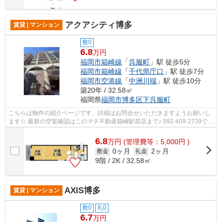
アクアシティ博多
賃貸 | マンション
敷0
6.8
万円
福岡市箱崎線
「
呉服町
」駅 徒歩5分
福岡市箱崎線
「
千代県庁口
」駅 徒歩7分
福岡市空港線
「
中洲川端
」駅 徒歩10分
築20年 / 32.58㎡
福岡県
福岡市博多区
下呉服町
こちらは物件の紹介ページです、詳細はお問合せいただきますようお願いし
ます☆ 最新の空室確認はこのマチ不動産箱崎駅前店まで♪ 092-409-2739で
す！迅速に対応致します！！！！！♪
6.8
万
円
(管理費等：5,000円 )
0ヶ月
2ヶ月
敷金
礼金
9階 / 2K / 32.58㎡
AXIS博多
賃貸 | マンション
敷0
礼0
6.7
万円