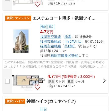
5階 / 1R / 27.52㎡
エステムコート博多・祇園ツインタワーファーストステージ
賃貸 | マンション
敷0
礼0
4.7
万円
福岡市空港線
「
祇園
」駅 徒歩8分
福岡市箱崎線
「
千代県庁口
」駅 徒歩10分
福岡市箱崎線
「
呉服町
」駅 徒歩13分
築18年 / 24.11㎡
福岡県
福岡市博多区
堅粕
１丁目
このマチ不動産 博多駅前店です♪ 空室確認・内覧希望・質問等は即時対応
致します！！ お部屋探しは物件豊富なこのマチ不動産 博多駅前店へ。どこ
よりも安くて素敵なお部屋を御紹介致...
4.7
万
円
(管理費等：3,000円 )
0ヶ月
0ヶ月
敷金
礼金
8階 / 1K / 24.11㎡
神屋ハイツ(カミヤハイツ)
賃貸 | ハイツ
礼0