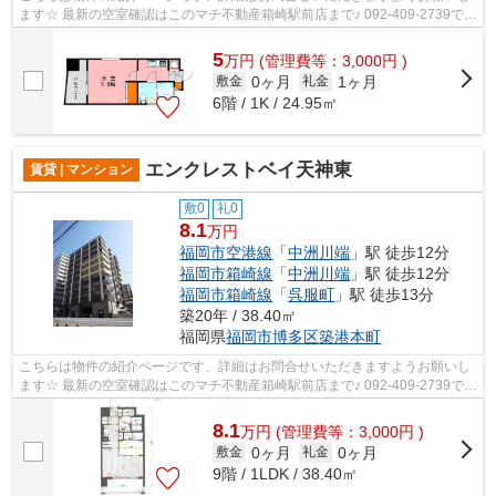
ます☆ 最新の空室確認はこのマチ不動産箱崎駅前店まで♪ 092-409-2739で
す！迅速に対応致します！！！！！♪
5
万
円
(管理費等：3,000円 )
0ヶ月
1ヶ月
敷金
礼金
6階 / 1K / 24.95㎡
エンクレストベイ天神東
賃貸 | マンション
敷0
礼0
8.1
万円
福岡市空港線
「
中洲川端
」駅 徒歩12分
福岡市箱崎線
「
中洲川端
」駅 徒歩12分
福岡市箱崎線
「
呉服町
」駅 徒歩13分
築20年 / 38.40㎡
福岡県
福岡市博多区
築港本町
こちらは物件の紹介ページです、詳細はお問合せいただきますようお願いし
ます☆ 最新の空室確認はこのマチ不動産箱崎駅前店まで♪ 092-409-2739で
す！迅速に対応致します！！！！！♪
8.1
万
円
(管理費等：3,000円 )
0ヶ月
0ヶ月
敷金
礼金
9階 / 1LDK / 38.40㎡