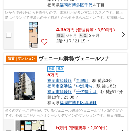
福岡県
福岡市博多区
千代
４丁目
駅から徒歩9分にある物件なので、電車利用が多い方にオススメです。最上
階はベランダで洗濯もの干す時通りから姿を見られにくいです。初期費用カ
ード決済で、ポイントやマイルが貯まり...
4.35
万
円
(管理費等：3,500円 )
0ヶ月
2ヶ月
敷金
礼金
2階 / 1R / 21.15㎡
ヴェニール綱場(ヴェニールツナバ)
賃貸 | マンション
敷0
礼0
5
万円
福岡市箱崎線
「
呉服町
」駅 徒歩3分
福岡市空港線
「
中洲川端
」駅 徒歩8分
福岡市箱崎線
「
千代県庁口
」駅 徒歩12分
築18年 / 23.08㎡
福岡県
福岡市博多区
綱場町
多くの方からご好評頂いているヴェニール綱場(ヴェニールツナバ)のご紹介
です。外装にこだわったオシャレなデザインのマンションです。毎日時間が
ないという方に、敷地内ごみ置き場つ...
5
万
円
(管理費等：2,000円 )