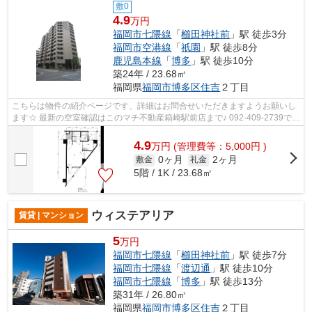
敷0
4.9
万円
福岡市七隈線
「
櫛田神社前
」駅 徒歩3分
福岡市空港線
「
祇園
」駅 徒歩8分
鹿児島本線
「
博多
」駅 徒歩10分
築24年 / 23.68㎡
福岡県
福岡市博多区
住吉
２丁目
こちらは物件の紹介ページです、詳細はお問合せいただきますようお願いし
ます☆ 最新の空室確認はこのマチ不動産箱崎駅前店まで♪ 092-409-2739で
す！迅速に対応致します！！！！！♪
4.9
万
円
(管理費等：5,000円 )
0ヶ月
2ヶ月
敷金
礼金
5階 / 1K / 23.68㎡
ウィステアリア
賃貸 | マンション
5
万円
福岡市七隈線
「
櫛田神社前
」駅 徒歩7分
福岡市七隈線
「
渡辺通
」駅 徒歩10分
福岡市七隈線
「
博多
」駅 徒歩13分
築31年 / 26.80㎡
福岡県
福岡市博多区
住吉
２丁目