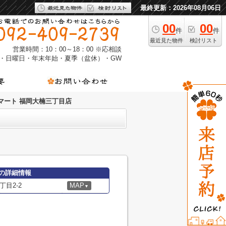
最終更新：2026年08月06日
00
00
件
件
最近見た物件
検討リスト
営業時間：10：00～18：00 ※応相談
・日曜日・年末年始・夏季（盆休）・GW
マート 福岡大楠三丁目店
の詳細情報
目2-2
MAP
▼