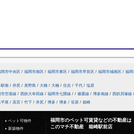
福岡市中央区
/
福岡市南区
/
福岡市東区
/
福岡市早良区
/
福岡市城南区
/
福岡
多駅南
/
井尻
/
美野島
/
大橋
/
大楠
/
住吉
/
千代
/
塩原
岡市空港線
/
西鉄大牟田線
/
福岡市七隈線
/
/
篠栗線
/
博多南線
/
西鉄貝塚線
鉄平尾
/
高宮
/
竹下
/
井尻
/
博多
/
博多
/
笹原
/
箱崎
福岡市のペット可賃貸などの不動産は
ペット可物件
このマチ不動産 箱崎駅前店
新築物件