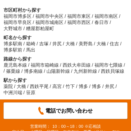
市区町村から探す
福岡市博多区
/
福岡市中央区
/
福岡市東区
/
福岡市南区
/
福岡市早良区
/
福岡市城南区
/
福岡市西区
/
春日市
/
大野城市
/
糟屋郡粕屋町
町名から探す
博多駅南
/
箱崎
/
吉塚
/
井尻
/
大橋
/
美野島
/
大楠
/
住吉
/
博多駅前
/
馬出
路線から探す
鹿児島本線
/
福岡市箱崎線
/
西鉄大牟田線
/
福岡市七隈線
/
/
篠栗線
/
博多南線
/
山陽新幹線
/
九州新幹線
/
西鉄貝塚線
駅から探す
薬院
/
大橋
/
西鉄平尾
/
高宮
/
竹下
/
博多
/
博多
/
井尻
/
中洲川端
/
笹原
電話でお問い合わせ
営業時間：
10：00～18：00 ※応相談