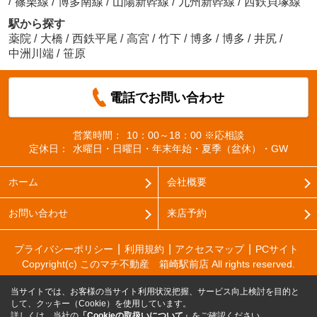
/
篠栗線
/
博多南線
/
山陽新幹線
/
九州新幹線
/
西鉄貝塚線
駅から探す
薬院
/
大橋
/
西鉄平尾
/
高宮
/
竹下
/
博多
/
博多
/
井尻
/
中洲川端
/
笹原
電話でお問い合わせ
営業時間：
10：00～18：00 ※応相談
定休日：
水曜日・日曜日・年末年始・夏季（盆休）・GW
ホーム
会社概要
お問い合わせ
来店予約
プライバシーポリシー
利用規約
アクセスマップ
PCサイト
Copyright(c) このマチ不動産 箱崎駅前店 All rights reserved.
当サイトでは、お客様の当サイト利用状況把握、サービス向上検討を目的と
して、クッキー（Cookie）を使用しています。
詳しくは、当社の
「Cookieの取扱いについて」
をご確認ください。