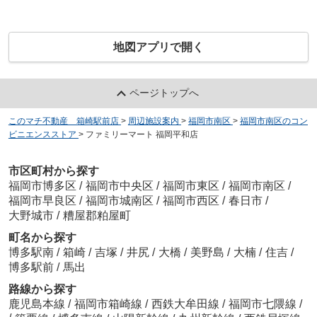
地図アプリで開く
ページトップへ
このマチ不動産 箱崎駅前店
>
周辺施設案内
>
福岡市南区
>
福岡市南区のコン
ビニエンスストア
>
ファミリーマート 福岡平和店
市区町村から探す
福岡市博多区
/
福岡市中央区
/
福岡市東区
/
福岡市南区
/
福岡市早良区
/
福岡市城南区
/
福岡市西区
/
春日市
/
大野城市
/
糟屋郡粕屋町
町名から探す
博多駅南
/
箱崎
/
吉塚
/
井尻
/
大橋
/
美野島
/
大楠
/
住吉
/
博多駅前
/
馬出
路線から探す
鹿児島本線
/
福岡市箱崎線
/
西鉄大牟田線
/
福岡市七隈線
/