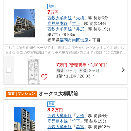
敷0
7
万円
西鉄大牟田線
「
大橋
」駅 徒歩6分
鹿児島本線
「
竹下
」駅 徒歩14分
西鉄大牟田線
「
井尻
」駅 徒歩19分
築7年 / 28.93㎡
福岡県
福岡市南区
塩原
４丁目
こちらは物件の紹介ページです、詳細はお問合せいただきますようお願いし
ます☆ 最新の空室確認はこのマチ不動産箱崎駅前店まで♪ 092-409-2739で
す！迅速に対応致します！！！！！♪
7
万
円
(管理費等：5,000円 )
0ヶ月
2ヶ月
敷金
礼金
1階 / 1LDK / 28.93㎡
オークス大橋駅前
賃貸 | マンション
敷0
8.2
万円
西鉄大牟田線
「
大橋
」駅 徒歩4分
鹿児島本線
「
竹下
」駅 徒歩15分
西鉄大牟田線
「
高宮
」駅 徒歩18分