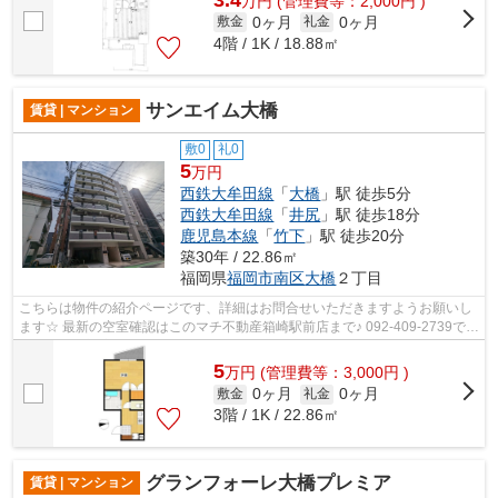
万
円
(管理費等：2,000円 )
0ヶ月
0ヶ月
敷金
礼金
4階 / 1K / 18.88㎡
サンエイム大橋
賃貸 | マンション
敷0
礼0
5
万円
西鉄大牟田線
「
大橋
」駅 徒歩5分
西鉄大牟田線
「
井尻
」駅 徒歩18分
鹿児島本線
「
竹下
」駅 徒歩20分
築30年 / 22.86㎡
福岡県
福岡市南区
大橋
２丁目
こちらは物件の紹介ページです、詳細はお問合せいただきますようお願いし
ます☆ 最新の空室確認はこのマチ不動産箱崎駅前店まで♪ 092-409-2739で
す！迅速に対応致します！！！！！♪
5
万
円
(管理費等：3,000円 )
0ヶ月
0ヶ月
敷金
礼金
3階 / 1K / 22.86㎡
グランフォーレ大橋プレミア
賃貸 | マンション