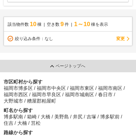
10
9
1～10
該当物件数
棟
空き数
件
棟を表示
変更
絞り込み条件：
なし
ページトップへ
市区町村から探す
福岡市博多区
/
福岡市中央区
/
福岡市東区
/
福岡市南区
/
福岡市西区
/
福岡市早良区
/
福岡市城南区
/
春日市
/
大野城市
/
糟屋郡粕屋町
町名から探す
博多駅南
/
箱崎
/
大橋
/
美野島
/
井尻
/
吉塚
/
博多駅前
/
住吉
/
大楠
/
筥松
路線から探す