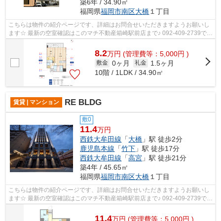
築6年 / 34.90㎡
福岡県
福岡市南区
大橋
１丁目
こちらは物件の紹介ページです、詳細はお問合せいただきますようお願いし
ます☆ 最新の空室確認はこのマチ不動産箱崎駅前店まで♪ 092-409-2739で
す！迅速に対応致します！！！！！♪
8.2
万
円
(管理費等：5,000円 )
0ヶ月
1.5ヶ月
敷金
礼金
10階 / 1LDK / 34.90㎡
RE BLDG
賃貸 | マンション
敷0
11.4
万円
西鉄大牟田線
「
大橋
」駅 徒歩2分
鹿児島本線
「
竹下
」駅 徒歩17分
西鉄大牟田線
「
高宮
」駅 徒歩21分
築4年 / 45.65㎡
福岡県
福岡市南区
大橋
１丁目
こちらは物件の紹介ページです、詳細はお問合せいただきますようお願いし
ます☆ 最新の空室確認はこのマチ不動産箱崎駅前店まで♪ 092-409-2739で
す！迅速に対応致します！！！！！♪
11.4
万
円
(管理費等：5,000円 )