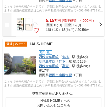
福岡県
福岡市南区
塩原
４丁目
こちらは物件の紹介ページです、詳細はお問合せいただきますようお願いし
ます☆ 最新の空室確認はこのマチ不動産箱崎駅前店まで♪ 092-409-2739で
す！迅速に対応致します！！！！！♪
5.15
万
円
(管理費等：4,000円 )
0ヶ月
1ヶ月
敷金
礼金
1階 / 1K＋1S(納戸) / 20.56㎡
HALS-HOME
賃貸 | アパート
敷0
礼0
西鉄大牟田線
「
大橋
」駅 徒歩5分
鹿児島本線
「
竹下
」駅 徒歩13分
西鉄大牟田線
「
高宮
」駅 徒歩20分
築17年
福岡県
福岡市南区
塩原
３丁目
こちらは物件の紹介ページです、詳細はお問合せいただきますようお願いし
ます☆ 最新の空室確認はこのマチ不動産箱崎駅前店まで♪ 092-409-2739で
す！迅速に対応致します！！！！！♪
現在空室情報がありません。
「HALS-HOME」への
お問い合わせはこちら