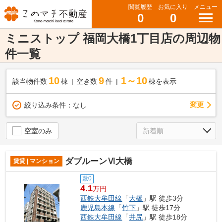
閲覧履歴
お気に入り
メニュー
0
0
ミニストップ 福岡大橋1丁目店の周辺物
件一覧
10
9
1～10
該当物件数
棟
空き数
件
棟を表示
変更
絞り込み条件：
なし
空室のみ
ダブルーンⅥ大橋
賃貸 | マンション
敷0
4.1
万円
西鉄大牟田線
「
大橋
」駅 徒歩3分
鹿児島本線
「
竹下
」駅 徒歩17分
西鉄大牟田線
「
井尻
」駅 徒歩18分