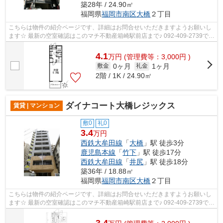
築28年 / 24.90㎡
福岡県
福岡市南区
大橋
２丁目
こちらは物件の紹介ページです、詳細はお問合せいただきますようお願いし
ます☆ 最新の空室確認はこのマチ不動産箱崎駅前店まで♪ 092-409-2739で
す！迅速に対応致します！！！！！♪
4.1
万
円
(管理費等：3,000円 )
0ヶ月
1ヶ月
敷金
礼金
2階 / 1K / 24.90㎡
ダイナコート大橋レジックス
賃貸 | マンション
敷0
礼0
3.4
万円
西鉄大牟田線
「
大橋
」駅 徒歩3分
鹿児島本線
「
竹下
」駅 徒歩17分
西鉄大牟田線
「
井尻
」駅 徒歩18分
築36年 / 18.88㎡
福岡県
福岡市南区
大橋
２丁目
こちらは物件の紹介ページです、詳細はお問合せいただきますようお願いし
ます☆ 最新の空室確認はこのマチ不動産箱崎駅前店まで♪ 092-409-2739で
す！迅速に対応致します！！！！！♪
3.4