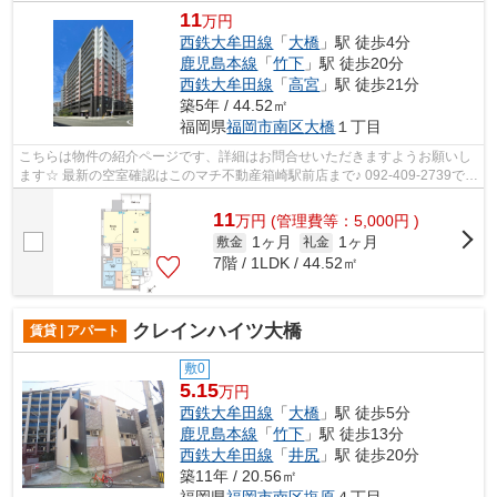
11
万円
西鉄大牟田線
「
大橋
」駅 徒歩4分
鹿児島本線
「
竹下
」駅 徒歩20分
西鉄大牟田線
「
高宮
」駅 徒歩21分
築5年 / 44.52㎡
福岡県
福岡市南区
大橋
１丁目
こちらは物件の紹介ページです、詳細はお問合せいただきますようお願いし
ます☆ 最新の空室確認はこのマチ不動産箱崎駅前店まで♪ 092-409-2739で
す！迅速に対応致します！！！！！♪
11
万
円
(管理費等：5,000円 )
1ヶ月
1ヶ月
敷金
礼金
7階 / 1LDK / 44.52㎡
クレインハイツ大橋
賃貸 | アパート
敷0
5.15
万円
西鉄大牟田線
「
大橋
」駅 徒歩5分
鹿児島本線
「
竹下
」駅 徒歩13分
西鉄大牟田線
「
井尻
」駅 徒歩20分
築11年 / 20.56㎡