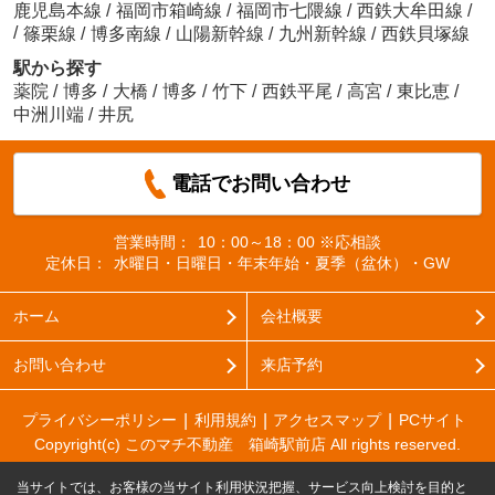
鹿児島本線
/
福岡市箱崎線
/
福岡市七隈線
/
西鉄大牟田線
/
/
篠栗線
/
博多南線
/
山陽新幹線
/
九州新幹線
/
西鉄貝塚線
駅から探す
薬院
/
博多
/
大橋
/
博多
/
竹下
/
西鉄平尾
/
高宮
/
東比恵
/
中洲川端
/
井尻
電話でお問い合わせ
営業時間：
10：00～18：00 ※応相談
定休日：
水曜日・日曜日・年末年始・夏季（盆休）・GW
ホーム
会社概要
お問い合わせ
来店予約
プライバシーポリシー
利用規約
アクセスマップ
PCサイト
Copyright(c) このマチ不動産 箱崎駅前店 All rights reserved.
当サイトでは、お客様の当サイト利用状況把握、サービス向上検討を目的と