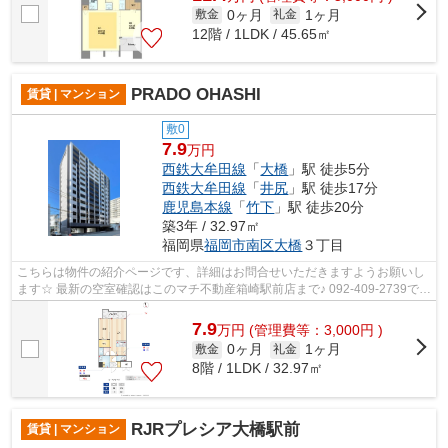
0ヶ月
1ヶ月
敷金
礼金
12階 / 1LDK / 45.65㎡
PRADO OHASHI
賃貸 | マンション
敷0
7.9
万円
西鉄大牟田線
「
大橋
」駅 徒歩5分
西鉄大牟田線
「
井尻
」駅 徒歩17分
鹿児島本線
「
竹下
」駅 徒歩20分
築3年 / 32.97㎡
福岡県
福岡市南区
大橋
３丁目
こちらは物件の紹介ページです、詳細はお問合せいただきますようお願いし
ます☆ 最新の空室確認はこのマチ不動産箱崎駅前店まで♪ 092-409-2739で
す！迅速に対応致します！！！！！♪
7.9
万
円
(管理費等：3,000円 )
0ヶ月
1ヶ月
敷金
礼金
8階 / 1LDK / 32.97㎡
RJRプレシア大橋駅前
賃貸 | マンション