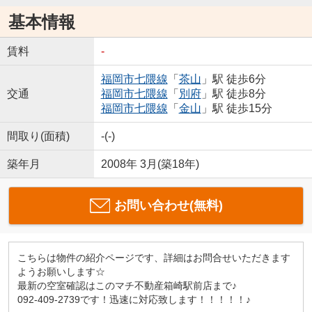
基本情報
賃料
-
福岡市七隈線
「
茶山
」駅 徒歩6分
交通
福岡市七隈線
「
別府
」駅 徒歩8分
福岡市七隈線
「
金山
」駅 徒歩15分
間取り(面積)
-(-)
築年月
2008年 3月(築18年)
お問い合わせ(無料)
こちらは物件の紹介ページです、詳細はお問合せいただきます
ようお願いします☆
最新の空室確認はこのマチ不動産箱崎駅前店まで♪
092-409-2739です！迅速に対応致します！！！！！♪