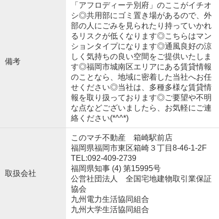
「アフロディーテ別府」のここがイチオ
シ◎共用部にゴミ置き場があるので、外
部の人にごみを見られたり持っていかれ
るリスクが低くなります◎こちらはマン
ションタイプになります◎通風良好の涼
しく気持ちの良い空間をご提供いたしま
備考
す◎福岡市城南区エリアにある賃貸情報
のことなら、地域に密着した当社へお任
せください◎当社は、多種多様な賃貸情
報を取り扱っております◎ご要望や不明
な点などございましたら、お気軽にご連
絡ください(*^^*)
このマチ不動産 箱崎駅前店
福岡県福岡市東区箱崎３丁目8-46-1-2F
TEL:092-409-2739
福岡県知事 (4) 第15995号
取扱会社
公営社団法人 全国宅地建物取引業保証
協会
九州電力生活協同組合
九州大学生活協同組合