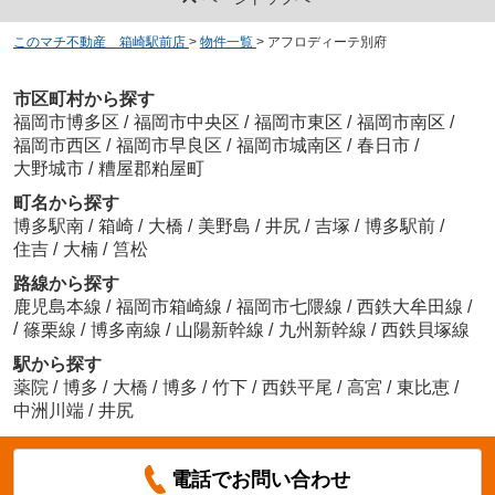
このマチ不動産 箱崎駅前店
>
物件一覧
>
アフロディーテ別府
市区町村から探す
福岡市博多区
/
福岡市中央区
/
福岡市東区
/
福岡市南区
/
福岡市西区
/
福岡市早良区
/
福岡市城南区
/
春日市
/
大野城市
/
糟屋郡粕屋町
町名から探す
博多駅南
/
箱崎
/
大橋
/
美野島
/
井尻
/
吉塚
/
博多駅前
/
住吉
/
大楠
/
筥松
路線から探す
鹿児島本線
/
福岡市箱崎線
/
福岡市七隈線
/
西鉄大牟田線
/
/
篠栗線
/
博多南線
/
山陽新幹線
/
九州新幹線
/
西鉄貝塚線
駅から探す
薬院
/
博多
/
大橋
/
博多
/
竹下
/
西鉄平尾
/
高宮
/
東比恵
/
中洲川端
/
井尻
電話でお問い合わせ