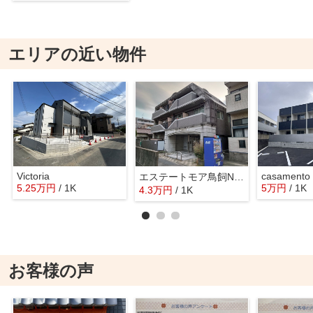
エリアの近い物件
Victoria
casamento
エステートモア鳥飼NOVA
5.25
万
円
/ 1K
5
万
円
/ 1K
4.3
万
円
/ 1K
お客様の声