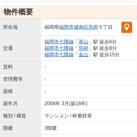
物件概要
所在地
福岡県
福岡市城南区
別府
５丁目
福岡市七隈線
「
茶山
」駅 徒歩6分
交通
福岡市七隈線
「
別府
」駅 徒歩8分
福岡市七隈線
「
金山
」駅 徒歩15分
賃料
-
管理費等
-
面積
-
築年月
2008年 3月(築18年)
種別 / 構造
マンション / 軽量鉄骨
階建
3階建