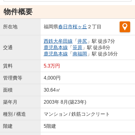
物件概要
所在地
福岡県
春日市
桜ヶ丘
２丁目
西鉄大牟田線
「
井尻
」駅 徒歩7分
交通
鹿児島本線
「
笹原
」駅 徒歩8分
鹿児島本線
「
南福岡
」駅 徒歩16分
賃料
5.3万円
管理費等
4,000円
面積
30.64㎡
築年月
2003年 8月(築23年)
種別 / 構造
マンション / 鉄筋コンクリート
階建
5階建