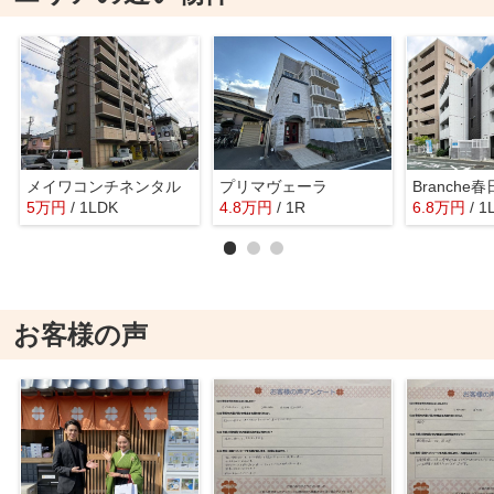
メイワコンチネンタル
プリマヴェーラ
Branche
5
万
円
/ 1LDK
4.8
万
円
/ 1R
6.8
万
円
/ 1
お客様の声