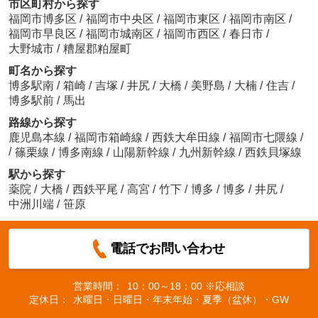
市区町村から探す
福岡市博多区
/
福岡市中央区
/
福岡市東区
/
福岡市南区
/
福岡市早良区
/
福岡市城南区
/
福岡市西区
/
春日市
/
大野城市
/
糟屋郡粕屋町
町名から探す
博多駅南
/
箱崎
/
吉塚
/
井尻
/
大橋
/
美野島
/
大楠
/
住吉
/
博多駅前
/
馬出
路線から探す
鹿児島本線
/
福岡市箱崎線
/
西鉄大牟田線
/
福岡市七隈線
/
/
篠栗線
/
博多南線
/
山陽新幹線
/
九州新幹線
/
西鉄貝塚線
駅から探す
薬院
/
大橋
/
西鉄平尾
/
高宮
/
竹下
/
博多
/
博多
/
井尻
/
中洲川端
/
笹原
電話でお問い合わせ
営業時間：
10：00～18：00 ※応相談
定休日：
水曜日・日曜日・年末年始・夏季（盆休）・GW