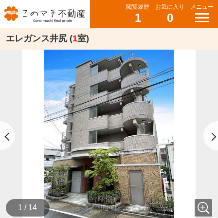
閲覧履歴
お気に入り
メニュー
1
0
エレガンス井尻 (
1
室)
1 / 14