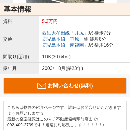
基本情報
賃料
5.3万円
西鉄大牟田線
「
井尻
」駅 徒歩7分
交通
鹿児島本線
「
笹原
」駅 徒歩8分
鹿児島本線
「
南福岡
」駅 徒歩16分
間取り(面積)
1DK(30.64㎡)
築年月
2003年 8月(築23年)
お問い合わせ(無料)
こちらは物件の紹介ページです、詳細はお問合せいただきます
ようお願いします☆
最新の空室確認はこのマチ不動産箱崎駅前店まで♪
092-409-2739です！迅速に対応致します！！！！！♪