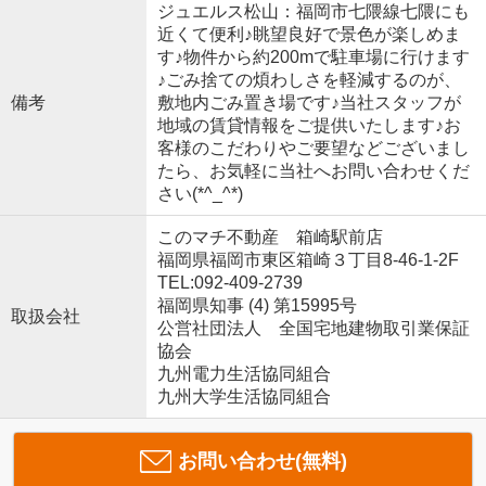
ジュエルス松山：福岡市七隈線七隈にも
近くて便利♪眺望良好で景色が楽しめま
す♪物件から約200mで駐車場に行けます
♪ごみ捨ての煩わしさを軽減するのが、
備考
敷地内ごみ置き場です♪当社スタッフが
地域の賃貸情報をご提供いたします♪お
客様のこだわりやご要望などございまし
たら、お気軽に当社へお問い合わせくだ
さい(*^_^*)
このマチ不動産 箱崎駅前店
福岡県福岡市東区箱崎３丁目8-46-1-2F
TEL:092-409-2739
福岡県知事 (4) 第15995号
取扱会社
公営社団法人 全国宅地建物取引業保証
協会
九州電力生活協同組合
九州大学生活協同組合
お問い合わせ(無料)