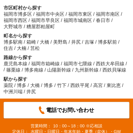
市区町村から探す
福岡市博多区
/
福岡市中央区
/
福岡市東区
/
福岡市南区
/
福岡市西区
/
福岡市早良区
/
福岡市城南区
/
春日市
/
大野城市
/
糟屋郡粕屋町
町名から探す
博多駅南
/
箱崎
/
大橋
/
美野島
/
井尻
/
吉塚
/
博多駅前
/
住吉
/
大楠
/
筥松
路線から探す
鹿児島本線
/
福岡市箱崎線
/
福岡市七隈線
/
西鉄大牟田線
/
/
篠栗線
/
博多南線
/
山陽新幹線
/
九州新幹線
/
西鉄貝塚線
駅から探す
薬院
/
博多
/
大橋
/
博多
/
竹下
/
西鉄平尾
/
高宮
/
東比恵
/
中洲川端
/
井尻
電話でお問い合わせ
営業時間：
10：00～18：00 ※応相談
定休日：
水曜日・日曜日・年末年始・夏季（盆休）・GW