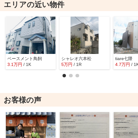
エリアの近い物件
ベースメント鳥飼
シャレオ六本松
tiare七隈
3.1
万
円
/ 1K
5
万
円
/ 1R
4.7
万
円
/ 1
お客様の声