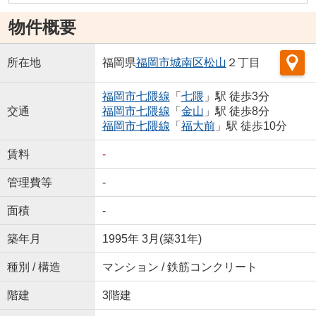
物件概要
所在地
福岡県
福岡市城南区
松山
２丁目
福岡市七隈線
「
七隈
」駅 徒歩3分
交通
福岡市七隈線
「
金山
」駅 徒歩8分
福岡市七隈線
「
福大前
」駅 徒歩10分
賃料
-
管理費等
-
面積
-
築年月
1995年 3月(築31年)
種別 / 構造
マンション / 鉄筋コンクリート
階建
3階建