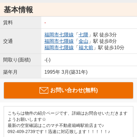
基本情報
賃料
-
福岡市七隈線
「
七隈
」駅 徒歩3分
交通
福岡市七隈線
「
金山
」駅 徒歩8分
福岡市七隈線
「
福大前
」駅 徒歩10分
間取り(面積)
-(-)
築年月
1995年 3月(築31年)
お問い合わせ(無料)
こちらは物件の紹介ページです、詳細はお問合せいただきます
ようお願いします☆
最新の空室確認はこのマチ不動産箱崎駅前店まで♪
092-409-2739です！迅速に対応致します！！！！！♪