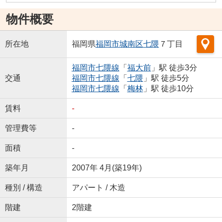
物件概要
所在地
福岡県
福岡市城南区
七隈
７丁目
福岡市七隈線
「
福大前
」駅 徒歩3分
交通
福岡市七隈線
「
七隈
」駅 徒歩5分
福岡市七隈線
「
梅林
」駅 徒歩10分
賃料
-
管理費等
-
面積
-
築年月
2007年 4月(築19年)
種別 / 構造
アパート / 木造
階建
2階建