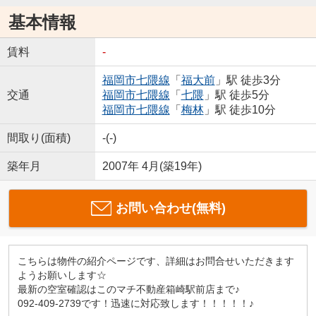
基本情報
賃料
-
福岡市七隈線
「
福大前
」駅 徒歩3分
交通
福岡市七隈線
「
七隈
」駅 徒歩5分
福岡市七隈線
「
梅林
」駅 徒歩10分
間取り(面積)
-(-)
築年月
2007年 4月(築19年)
お問い合わせ(無料)
こちらは物件の紹介ページです、詳細はお問合せいただきます
ようお願いします☆
最新の空室確認はこのマチ不動産箱崎駅前店まで♪
092-409-2739です！迅速に対応致します！！！！！♪