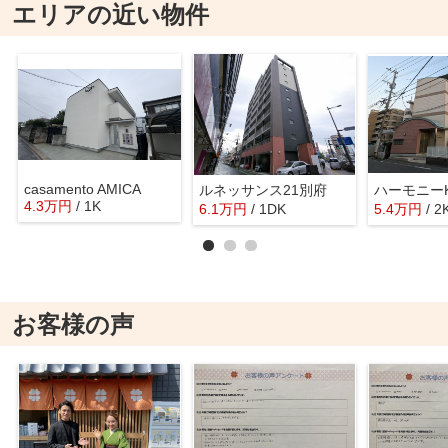
エリアの近い物件
casamento AMICA
ルネッサンス21別府
4.3
万
円
/ 1K
6.1
万
円
/ 1DK
5.4
万
円
/ 2
お客様の声