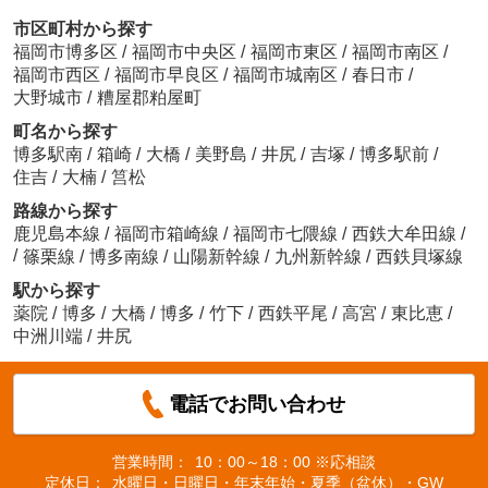
市区町村から探す
福岡市博多区
/
福岡市中央区
/
福岡市東区
/
福岡市南区
/
福岡市西区
/
福岡市早良区
/
福岡市城南区
/
春日市
/
大野城市
/
糟屋郡粕屋町
町名から探す
博多駅南
/
箱崎
/
大橋
/
美野島
/
井尻
/
吉塚
/
博多駅前
/
住吉
/
大楠
/
筥松
路線から探す
鹿児島本線
/
福岡市箱崎線
/
福岡市七隈線
/
西鉄大牟田線
/
/
篠栗線
/
博多南線
/
山陽新幹線
/
九州新幹線
/
西鉄貝塚線
駅から探す
薬院
/
博多
/
大橋
/
博多
/
竹下
/
西鉄平尾
/
高宮
/
東比恵
/
中洲川端
/
井尻
電話でお問い合わせ
営業時間：
10：00～18：00 ※応相談
定休日：
水曜日・日曜日・年末年始・夏季（盆休）・GW