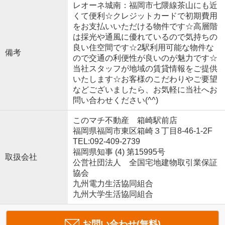
レオーネ城南：福岡市七隈線茶山にも近
くて便利☆クレジットカードで初期費用
をお支払いいただける物件です☆高層階
は採光や通風に優れているので気持ちの
良い住空間です☆2駅利用可能な物件な
備考
ので交通の利便性が良いのが魅力です☆
当社スタッフが地域の賃貸情報をご提供
いたします☆お客様のこだわりやご要望
などございましたら、お気軽に当社へお
問い合わせください(^^)
このマチ不動産 箱崎駅前店
福岡県福岡市東区箱崎３丁目8-46-1-2F
TEL:092-409-2739
福岡県知事 (4) 第15995号
取扱会社
公営社団法人 全国宅地建物取引業保証
協会
九州電力生活協同組合
九州大学生活協同組合
お問い合わせ(無料)