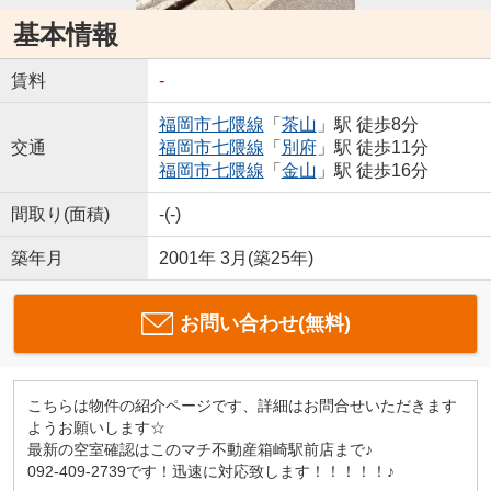
基本情報
賃料
-
福岡市七隈線
「
茶山
」駅 徒歩8分
交通
福岡市七隈線
「
別府
」駅 徒歩11分
福岡市七隈線
「
金山
」駅 徒歩16分
間取り(面積)
-(-)
築年月
2001年 3月(築25年)
お問い合わせ(無料)
こちらは物件の紹介ページです、詳細はお問合せいただきます
ようお願いします☆
最新の空室確認はこのマチ不動産箱崎駅前店まで♪
092-409-2739です！迅速に対応致します！！！！！♪