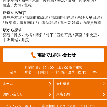
博多駅南
/
箱崎
/
大橋
/
美野島
/
井尻
/
吉塚
/
博多駅前
/
住吉
/
大楠
/
筥松
路線から探す
鹿児島本線
/
福岡市箱崎線
/
福岡市七隈線
/
西鉄大牟田線
/
/
篠栗線
/
博多南線
/
山陽新幹線
/
九州新幹線
/
西鉄貝塚線
駅から探す
薬院
/
博多
/
大橋
/
博多
/
竹下
/
西鉄平尾
/
高宮
/
東比恵
/
中洲川端
/
井尻
電話でお問い合わせ
営業時間：
10：00～18：00 ※応相談
定休日：
水曜日・日曜日・年末年始・夏季（盆休）・GW
ホーム
会社概要
お問い合わせ
来店予約
プライバシーポリシー
利用規約
アクセスマップ
PCサイト