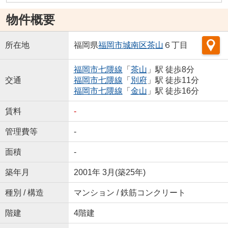
物件概要
所在地
福岡県
福岡市城南区
茶山
６丁目
福岡市七隈線
「
茶山
」駅 徒歩8分
交通
福岡市七隈線
「
別府
」駅 徒歩11分
福岡市七隈線
「
金山
」駅 徒歩16分
賃料
-
管理費等
-
面積
-
築年月
2001年 3月(築25年)
種別 / 構造
マンション / 鉄筋コンクリート
階建
4階建