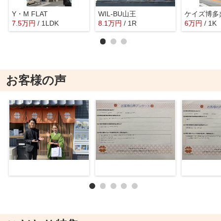
Y・M FLAT
WIL-BU山王
ケイズ博多
7.5
万
円
/ 1LDK
8.1
万
円
/ 1R
6
万
円
/ 1K
お客様の声