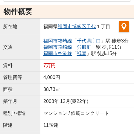
物件概要
所在地
福岡県
福岡市博多区
千代
１丁目
福岡市箱崎線
「
千代県庁口
」駅 徒歩3分
交通
福岡市箱崎線
「
呉服町
」駅 徒歩11分
福岡市空港線
「
祇園
」駅 徒歩15分
賃料
7万円
管理費等
4,000円
面積
38.73㎡
築年月
2003年 12月(築22年)
種別 / 構造
マンション / 鉄筋コンクリート
階建
11階建