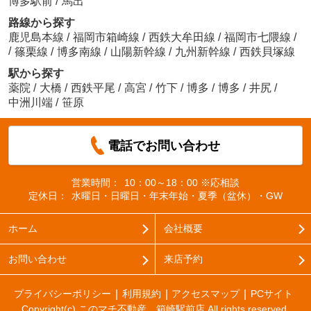
博多駅前
/
馬出
路線から探す
鹿児島本線
/
福岡市箱崎線
/
西鉄大牟田線
/
福岡市七隈線
/
/
篠栗線
/
博多南線
/
山陽新幹線
/
九州新幹線
/
西鉄貝塚線
駅から探す
薬院
/
大橋
/
西鉄平尾
/
高宮
/
竹下
/
博多
/
博多
/
井尻
/
中洲川端
/
笹原
電話でお問い合わせ
営業時間：
10：00～18：00 ※応相談
定休日：
水曜日・日曜日・年末年始・夏季（盆休）・GW
ホーム
会社概要
お問い合わせ
来店予約
プライバシーポリシー
利用規約
アクセスマップ
PCサイト
Copyright(c) このマチ不動産 箱崎駅前店 All rights reserved.