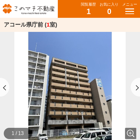
閲覧履歴
お気に入り
メニュー
1
0
アコール県庁前 (
1
室)
1 / 13