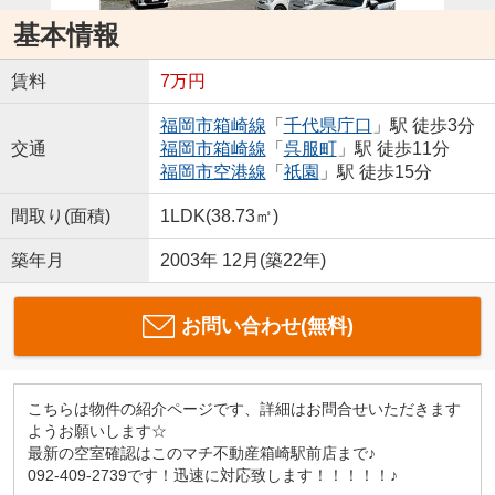
基本情報
賃料
7万円
福岡市箱崎線
「
千代県庁口
」駅 徒歩3分
交通
福岡市箱崎線
「
呉服町
」駅 徒歩11分
福岡市空港線
「
祇園
」駅 徒歩15分
間取り(面積)
1LDK(38.73㎡)
築年月
2003年 12月(築22年)
お問い合わせ(無料)
こちらは物件の紹介ページです、詳細はお問合せいただきます
ようお願いします☆
最新の空室確認はこのマチ不動産箱崎駅前店まで♪
092-409-2739です！迅速に対応致します！！！！！♪