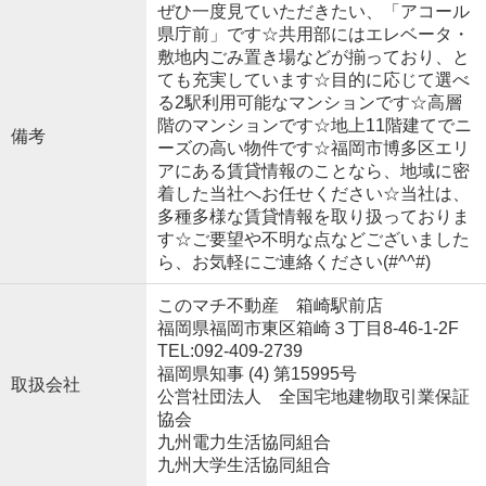
ぜひ一度見ていただきたい、「アコール
県庁前」です☆共用部にはエレベータ・
敷地内ごみ置き場などが揃っており、と
ても充実しています☆目的に応じて選べ
る2駅利用可能なマンションです☆高層
階のマンションです☆地上11階建てでニ
備考
ーズの高い物件です☆福岡市博多区エリ
アにある賃貸情報のことなら、地域に密
着した当社へお任せください☆当社は、
多種多様な賃貸情報を取り扱っておりま
す☆ご要望や不明な点などございました
ら、お気軽にご連絡ください(#^^#)
このマチ不動産 箱崎駅前店
福岡県福岡市東区箱崎３丁目8-46-1-2F
TEL:092-409-2739
福岡県知事 (4) 第15995号
取扱会社
公営社団法人 全国宅地建物取引業保証
協会
九州電力生活協同組合
九州大学生活協同組合