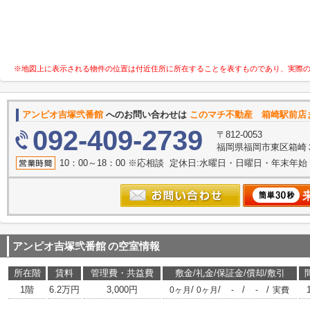
※地図上に表示される物件の位置は付近住所に所在することを表すものであり、実際
アンピオ吉塚弐番館
へのお問い合わせは
このマチ不動産 箱崎駅前店
092-409-2739
〒812-0053
福岡県福岡市東区箱崎３丁目
10：00～18：00 ※応相談 定休日:水曜日・日曜日・年末年
アンピオ吉塚弐番館
の空室情報
所在階
賃料
管理費・共益費
敷金/礼金/保証金/償却/敷引
1階
6.2万円
3,000円
/
/
/
/
0ヶ月
0ヶ月
-
-
実費