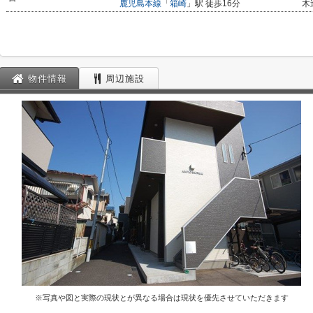
鹿児島本線
「
箱崎
」駅 徒歩16分
木
物件情報
周辺施設
※写真や図と実際の現状とが異なる場合は現状を優先させていただきます