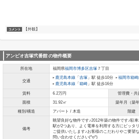
【外観】
コメント
アンピオ吉塚弐番館
の物件概要
所在地
福岡県
福岡市博多区
吉塚
７丁目
鹿児島本線
「
吉塚
」駅 徒歩10分
福岡市箱崎
交通
鹿児島本線
「
箱崎
」駅 徒歩16分
賃料
6.2万円
管理費・共
面積
31.92㎡
築年月（築
種別/構造
アパート / 木造
階建
眺望良好な物件です♪2012年築の物件です♪駐
駅が2つあり、よく電車を利用する方にピッタ
備考
ご提供いたします♪お客様のこだわりやご要望
問い合わせください(^o^)