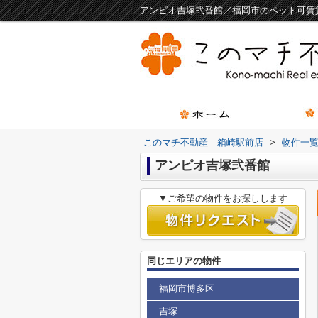
アンピオ吉塚弐番館／福岡市のペット可賃
このマチ不動産 箱崎駅前店
>
物件一
アンピオ吉塚弐番館
▼ご希望の物件をお探しします
同じエリアの物件
福岡市博多区
吉塚