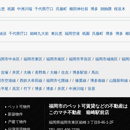
比恵
祇園
中洲川端
千代県庁口
呉服町
櫛田神社前
博多
雑餉隈
桜並木
柚須
千代県庁口
箱崎九大前
東比恵
福岡空港
祇園
呉服町
博多
博多
櫛
福岡市中央区
/
福岡市東区
/
福岡市南区
/
福岡市早良区
/
福岡市城南区
/
福岡
吉塚
/
井尻
/
大橋
/
美野島
/
大楠
/
住吉
/
博多駅前
/
馬出
岡市空港線
/
西鉄大牟田線
/
福岡市七隈線
/
/
篠栗線
/
博多南線
/
山陽新幹線
鉄平尾
/
高宮
/
竹下
/
博多
/
博多
/
井尻
/
中洲川端
/
笹原
福岡市のペット可賃貸などの不動産は
ペット可物件
このマチ不動産 箱崎駅前店
新築物件
戸建て物件
福岡県福岡市東区箱崎３丁目8-46-1-2F
分譲賃貸物件
TEL:092-409-2739