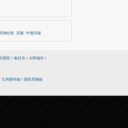
田神社前
貝塚
中洲川端
市西区
/
春日市
/
大野城市
/
/
九州新幹線
/
西鉄貝塚線