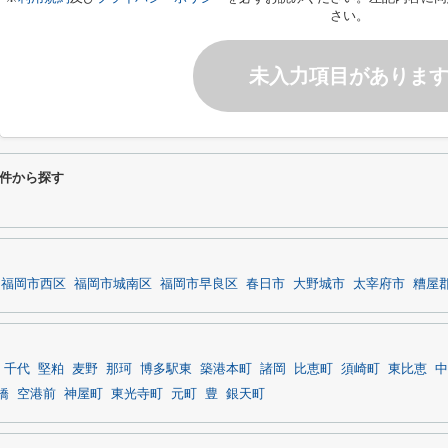
さい。
未入力項目がありま
件から探す
福岡市西区
福岡市城南区
福岡市早良区
春日市
大野城市
太宰府市
糟屋
千代
堅粕
麦野
那珂
博多駅東
築港本町
諸岡
比恵町
須崎町
東比恵
中
橋
空港前
神屋町
東光寺町
元町
豊
銀天町