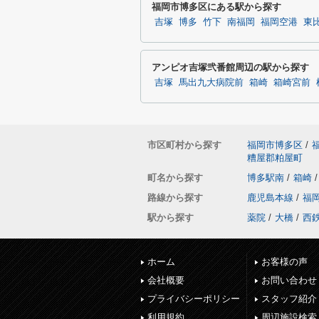
福岡市博多区にある駅から探す
吉塚
博多
竹下
南福岡
福岡空港
東
アンピオ吉塚弐番館周辺の駅から探す
吉塚
馬出九大病院前
箱崎
箱崎宮前
市区町村から探す
福岡市博多区
/
糟屋郡粕屋町
町名から探す
博多駅南
/
箱崎
/
路線から探す
鹿児島本線
/
福
駅から探す
薬院
/
大橋
/
西
ホーム
お客様の声
会社概要
お問い合わせ
プライバシーポリシー
スタッフ紹介
利用規約
周辺施設検索