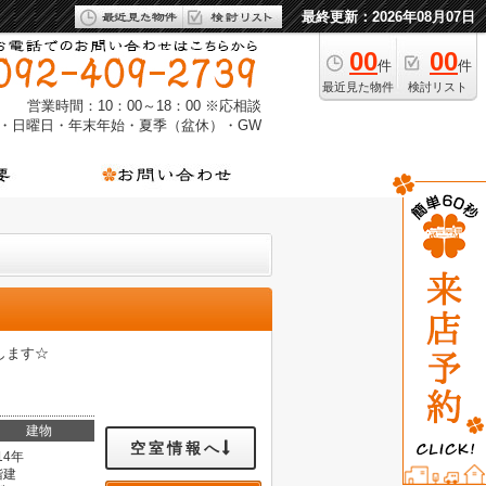
最終更新：2026年08月07日
00
00
件
件
最近見た物件
検討リスト
営業時間：10：00～18：00 ※応相談
・日曜日・年末年始・夏季（盆休）・GW
します☆
建物
空室情報へ
14年
階建