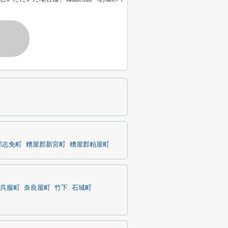
す
郡志免町
糟屋郡新宮町
糟屋郡粕屋町
呉服町
奈良屋町
竹下
石城町