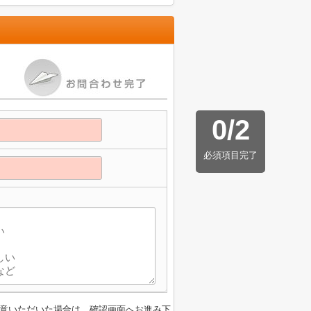
0
/
2
必須項目完了
】
意いただいた場合は、確認画面へお進み下