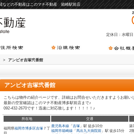
貸などの不動産はこのマチ不動産 箱崎駅前店
定休日：水曜日
覧
>
アンピオ吉塚弐番館
アンピオ吉塚弐番館
こちらは物件の紹介ページです、詳細はお問合せいただきますようお願い
最新の空室確認はこのマチ不動産博多駅前店まで♪
092-432-2670です！迅速に対応致します！！！！！♪
所在地
交通
鹿児島本線
「
吉塚
」駅 徒歩10分
築
福岡県
福岡市博多区
吉塚
７丁
福岡市箱崎線
「
馬出九大病院前
」駅 徒歩15分
2
目