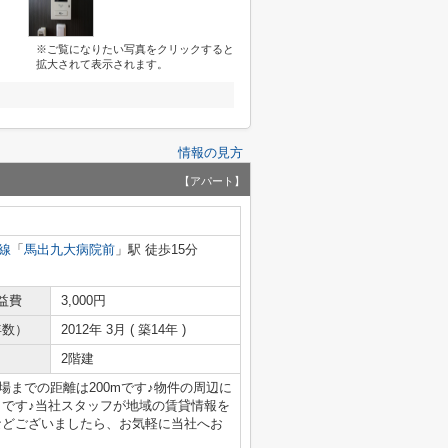
※ご覧になりたい写真をクリックすると
拡大されて表示されます。
情報の見方
【アパート】
線
「
馬出九大病院前
」駅 徒歩15分
益費
3,000円
年数）
2012年 3月 ( 築14年 )
2階建
車場までの距離は200mです♪物件の周辺に
リです♪当社スタッフが地域の賃貸情報を
などございましたら、お気軽に当社へお