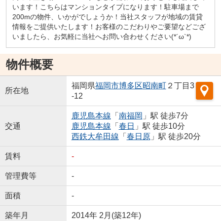
います！こちらはマンションタイプになります！駐車場まで
200mの物件、いかがでしょうか！当社スタッフが地域の賃貸
情報をご提供いたします！お客様のこだわりやご要望などござ
いましたら、お気軽に当社へお問い合わせください(*´ω`*)
物件概要
福岡県
福岡市博多区
昭南町
２丁目3
所在地
-12
鹿児島本線
「
南福岡
」駅 徒歩7分
交通
鹿児島本線
「
春日
」駅 徒歩10分
西鉄大牟田線
「
春日原
」駅 徒歩20分
賃料
-
管理費等
-
面積
-
築年月
2014年 2月(築12年)