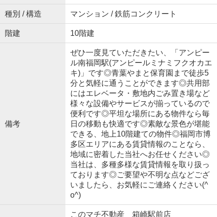
種別 / 構造
マンション / 鉄筋コンクリート
階建
10階建
ぜひ一度見ていただきたい、「アンピー
ル南福岡駅(アンピールミナミフクオカエ
キ)」です◎青葉やまと保育園まで徒歩5
分と気軽に通うことができます◎共用部
にはエレベータ・敷地内ごみ置き場など
様々な設備やサービスが揃っているので
便利です◎平坦な場所にある物件なら毎
備考
日の移動も快適です◎素敵な景色が堪能
できる、地上10階建ての物件◎福岡市博
多区エリアにある賃貸情報のことなら、
地域に密着した当社へお任せください◎
当社は、多種多様な賃貸情報を取り扱っ
ております◎ご要望や不明な点などござ
いましたら、お気軽にご連絡ください(^
o^)
このマチ不動産 箱崎駅前店