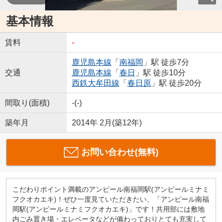
基本情報
賃料
-
鹿児島本線
「
南福岡
」駅 徒歩7分
交通
鹿児島本線
「
春日
」駅 徒歩10分
西鉄大牟田線
「
春日原
」駅 徒歩20分
間取り(面積)
-(-)
築年月
2014年 2月(築12年)
お問い合わせ(無料)
こだわりポイント満載のアンピール南福岡駅(アンピールミナミ
フクオカエキ)！ぜひ一度見ていただきたい、「アンピール南福
岡駅(アンピールミナミフクオカエキ)」です！共用部には敷地
内ごみ置き場・エレベータなどが備わっておりとても充実して