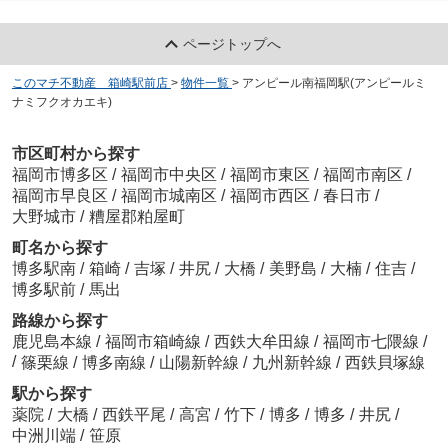
ページトップへ
このマチ不動産 箱崎駅前店
>
物件一覧
>
アンピール南福岡駅(アンピールミ
ナミフクオカエキ)
市区町村から探す
福岡市博多区
/
福岡市中央区
/
福岡市東区
/
福岡市南区
/
福岡市早良区
/
福岡市城南区
/
福岡市西区
/
春日市
/
大野城市
/
糟屋郡粕屋町
町名から探す
博多駅南
/
箱崎
/
吉塚
/
井尻
/
大橋
/
美野島
/
大楠
/
住吉
/
博多駅前
/
馬出
路線から探す
鹿児島本線
/
福岡市箱崎線
/
西鉄大牟田線
/
福岡市七隈線
/
/
篠栗線
/
博多南線
/
山陽新幹線
/
九州新幹線
/
西鉄貝塚線
駅から探す
薬院
/
大橋
/
西鉄平尾
/
高宮
/
竹下
/
博多
/
博多
/
井尻
/
中洲川端
/
笹原