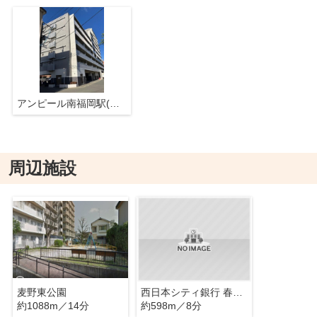
アンピール南福岡駅(アンピールミナミフクオカエキ)
周辺施設
麦野東公園
西日本シティ銀行 春日大和町
約1088m／14分
約598m／8分