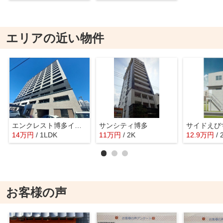
エリアの近い物件
エンクレスト博多イーストパーク
サンシティ博多
サイドえび
14
万
円
/ 1LDK
11
万
円
/ 2K
12.9
万
円
/
お客様の声