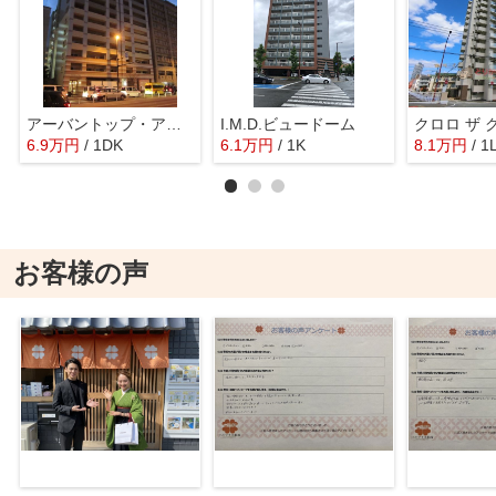
アーバントップ・アネックス
I.M.D.ビュードーム
6.9
万
円
/ 1DK
6.1
万
円
/ 1K
8.1
万
円
/ 1
お客様の声