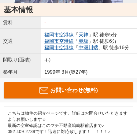
基本情報
賃料
-
福岡市空港線
「
天神
」駅 徒歩5分
交通
福岡市空港線
「
赤坂
」駅 徒歩6分
福岡市空港線
「
中洲川端
」駅 徒歩16分
間取り(面積)
-(-)
築年月
1999年 3月(築27年)
お問い合わせ(無料)
こちらは物件の紹介ページです、詳細はお問合せいただきます
ようお願いします☆
最新の空室確認はこのマチ不動産箱崎駅前店まで♪
092-409-2739です！迅速に対応致します！！！！！♪