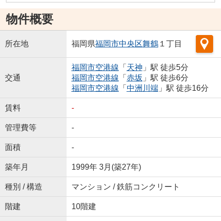
物件概要
所在地
福岡県
福岡市中央区
舞鶴
１丁目
福岡市空港線
「
天神
」駅 徒歩5分
交通
福岡市空港線
「
赤坂
」駅 徒歩6分
福岡市空港線
「
中洲川端
」駅 徒歩16分
賃料
-
管理費等
-
面積
-
築年月
1999年 3月(築27年)
種別 / 構造
マンション / 鉄筋コンクリート
階建
10階建