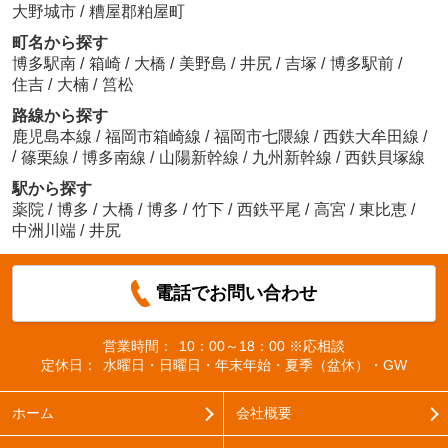
大野城市
/
糟屋郡粕屋町
町名から探す
博多駅南
/
箱崎
/
大橋
/
美野島
/
井尻
/
吉塚
/
博多駅前
/
住吉
/
大楠
/
筥松
路線から探す
鹿児島本線
/
福岡市箱崎線
/
福岡市七隈線
/
西鉄大牟田線
/
/
篠栗線
/
博多南線
/
山陽新幹線
/
九州新幹線
/
西鉄貝塚線
駅から探す
薬院
/
博多
/
大橋
/
博多
/
竹下
/
西鉄平尾
/
高宮
/
東比恵
/
中洲川端
/
井尻
電話でお問い合わせ
営業時間：
10：00～18：00 ※応相談
定休日：
水曜日・日曜日・年末年始・夏季（盆休）・GW
ホーム
会社概要