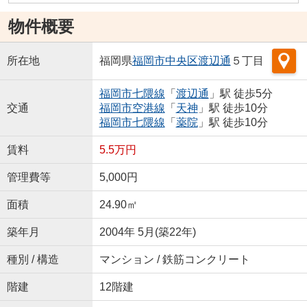
物件概要
所在地
福岡県
福岡市中央区
渡辺通
５丁目
福岡市七隈線
「
渡辺通
」駅 徒歩5分
交通
福岡市空港線
「
天神
」駅 徒歩10分
福岡市七隈線
「
薬院
」駅 徒歩10分
賃料
5.5万円
管理費等
5,000円
面積
24.90㎡
築年月
2004年 5月(築22年)
種別 / 構造
マンション / 鉄筋コンクリート
階建
12階建