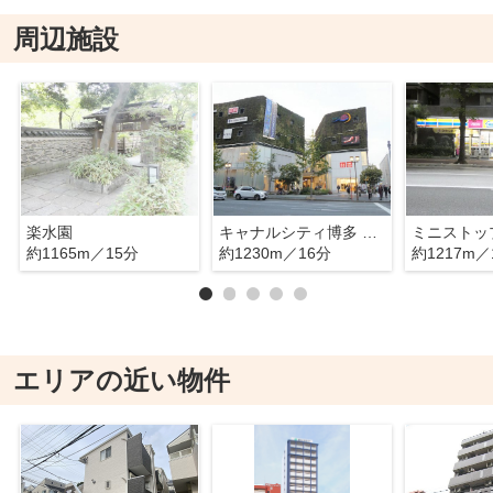
周辺施設
楽水園
キャナルシティ博多 イーストビル 1階 ZARA
約1165m／15分
約1230m／16分
約1217m／
エリアの近い物件