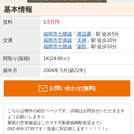
基本情報
賃料
5.5万円
福岡市七隈線
「
渡辺通
」駅 徒歩5分
交通
福岡市空港線
「
天神
」駅 徒歩10分
福岡市七隈線
「
薬院
」駅 徒歩10分
間取り(面積)
1K(24.90㎡)
築年月
2004年 5月(築22年)
お問い合わせ(無料)
こちらは物件の紹介ページです、詳細はお問合せいただきます
ようお願いします☆
最新の空室確認はこのマチ不動産箱崎駅前店まで♪
092-409-2739です！迅速に対応致します！！！！！♪