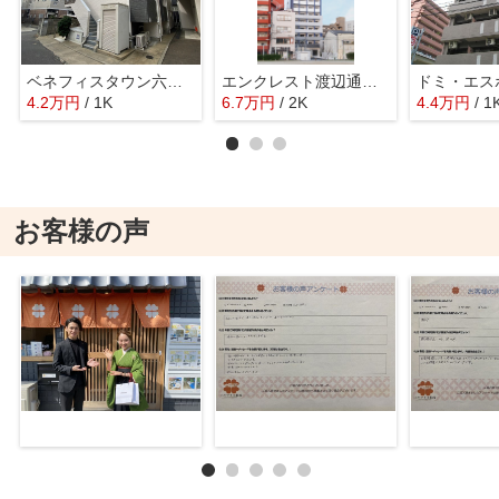
ベネフィスタウン六本松2
エンクレスト渡辺通Ⅱ(エンクレストワタナベドオリツー)
4.2
万
円
/ 1K
6.7
万
円
/ 2K
4.4
万
円
/ 1
お客様の声