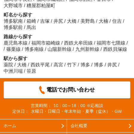
大野城市
/
糟屋郡粕屋町
町名から探す
博多駅南
/
箱崎
/
吉塚
/
井尻
/
大橋
/
美野島
/
大楠
/
住吉
/
博多駅前
/
馬出
路線から探す
鹿児島本線
/
福岡市箱崎線
/
西鉄大牟田線
/
福岡市七隈線
/
/
篠栗線
/
博多南線
/
山陽新幹線
/
九州新幹線
/
西鉄貝塚線
駅から探す
薬院
/
大橋
/
西鉄平尾
/
高宮
/
竹下
/
博多
/
博多
/
井尻
/
中洲川端
/
笹原
電話でお問い合わせ
営業時間：
10：00～18：00 ※応相談
定休日：
水曜日・日曜日・年末年始・夏季（盆休）・GW
ホーム
会社概要