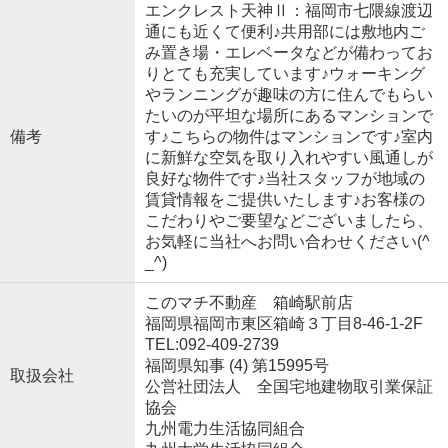
エンクレスト天神Ⅱ：福岡市七隈線渡辺
通にも近くて便利♪共用部には敷地内ご
み置き場・エレベータなどが備わってお
りとても充実しています♪ウォーキング
やランニングが趣味の方に住んでもらい
たいのが平坦な場所にあるマンションで
備考
す♪こちらの物件はマンションです♪室内
に新鮮な空気を取り入れやすい風通しが
良好な物件です♪当社スタッフが地域の
賃貸情報をご提供いたします♪お客様の
こだわりやご要望などございましたら、
お気軽に当社へお問い合わせください(^
_^)
このマチ不動産 箱崎駅前店
福岡県福岡市東区箱崎３丁目8-46-1-2F
TEL:092-409-2739
福岡県知事 (4) 第15995号
取扱会社
公営社団法人 全国宅地建物取引業保証
協会
九州電力生活協同組合