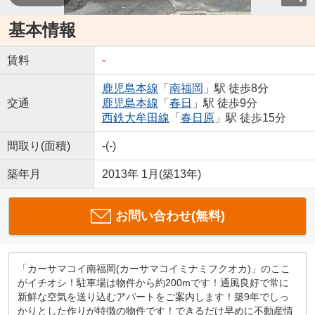
基本情報
賃料
-
鹿児島本線
「
南福岡
」駅 徒歩8分
交通
鹿児島本線
「
春日
」駅 徒歩9分
西鉄大牟田線
「
春日原
」駅 徒歩15分
間取り(面積)
-(-)
築年月
2013年 1月(築13年)
お問い合わせ(無料)
「カーサマコイ南福岡(カーサマコイミナミフクオカ)」のここ
がイチオシ！駐車場は物件から約200mです！通風良好で常に
新鮮な空気を送り込むアパートをご案内します！築9年でしっ
かりとした作りが特徴の物件です！できるだけ早めに不動産情