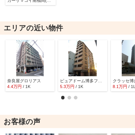
カーサマコイ南福岡(カーサマコイミナミフクオカ)
エリアの近い物件
奈良屋グロリアス
ピュアドーム博多ファインビュー
クラッセ博
4.4
万
円
/ 1K
5.3
万
円
/ 1K
8.1
万
円
/ 1
お客様の声