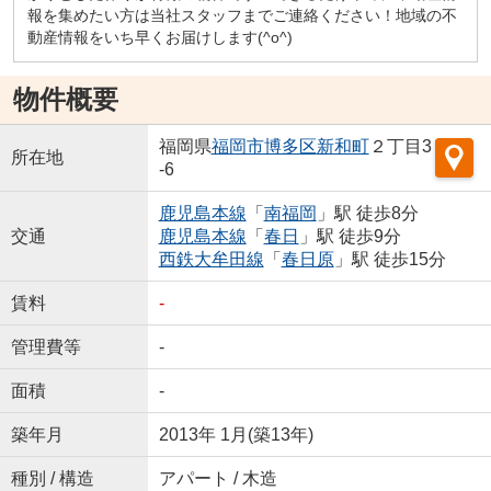
報を集めたい方は当社スタッフまでご連絡ください！地域の不
動産情報をいち早くお届けします(^o^)
物件概要
福岡県
福岡市博多区
新和町
２丁目3
所在地
-6
鹿児島本線
「
南福岡
」駅 徒歩8分
交通
鹿児島本線
「
春日
」駅 徒歩9分
西鉄大牟田線
「
春日原
」駅 徒歩15分
賃料
-
管理費等
-
面積
-
築年月
2013年 1月(築13年)
種別 / 構造
アパート / 木造