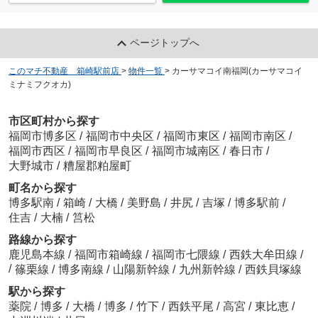
ページトップへ
このマチ不動産 箱崎駅前店
>
物件一覧
>
カーサマコイ南福岡(カーサマコイ
ミナミフクオカ)
市区町村から探す
福岡市博多区
/
福岡市中央区
/
福岡市東区
/
福岡市南区
/
福岡市西区
/
福岡市早良区
/
福岡市城南区
/
春日市
/
大野城市
/
糟屋郡粕屋町
町名から探す
博多駅南
/
箱崎
/
大橋
/
美野島
/
井尻
/
吉塚
/
博多駅前
/
住吉
/
大楠
/
筥松
路線から探す
鹿児島本線
/
福岡市箱崎線
/
福岡市七隈線
/
西鉄大牟田線
/
/
篠栗線
/
博多南線
/
山陽新幹線
/
九州新幹線
/
西鉄貝塚線
駅から探す
薬院
/
博多
/
大橋
/
博多
/
竹下
/
西鉄平尾
/
高宮
/
東比恵
/