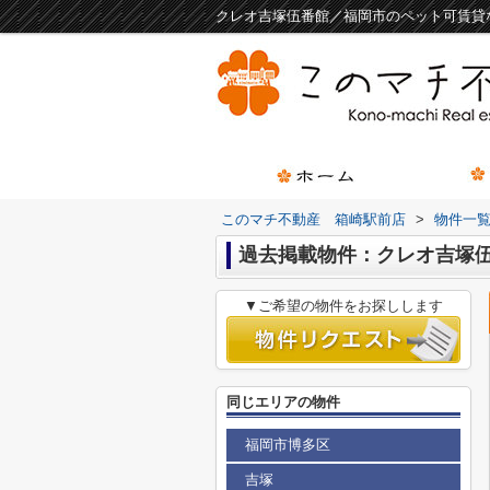
クレオ吉塚伍番館／福岡市のペット可賃貸
このマチ不動産 箱崎駅前店
>
物件一
過去掲載物件：クレオ吉塚
▼ご希望の物件をお探しします
同じエリアの物件
福岡市博多区
吉塚