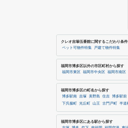
クレオ吉塚伍番館に関するこだわり条件
ペット可物件特集
戸建て物件特集
福岡市博多区以外の市区町村から探す
福岡市東区
福岡市中央区
福岡市南区
福岡市博多区の町名から探す
博多駅南
吉塚
美野島
住吉
博多駅前
下呉服町
光丘町
山王
古門戸町
半道
福岡市博多区にある駅から探す
吉塚
博多
竹下
南福岡
福岡空港
東