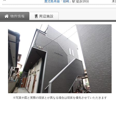
鹿児島本線
「
箱崎
」駅 徒歩16分
木
物件情報
周辺施設
※写真や図と実際の現状とが異なる場合は現状を優先させていただきます