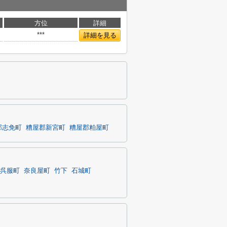
方位
詳細
***
詳細を見る
郡志免町
糟屋郡新宮町
糟屋郡粕屋町
呉服町
奈良屋町
竹下
石城町