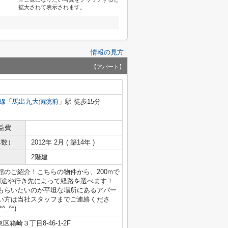
拡大されて表示されます。
情報の見方
【アパート】
線
「
馬出九大病院前
」駅 徒歩15分
益費
-
年数）
2012年 2月 ( 築14年 )
2階建
のご紹介！こちらの物件から、200mで
用途や行き先によって経路を選べます！
もらいたいのが平坦な場所にあるアパー
い方は当社スタッフまでご連絡くださ
^*)
箱崎３丁目8-46-1-2F