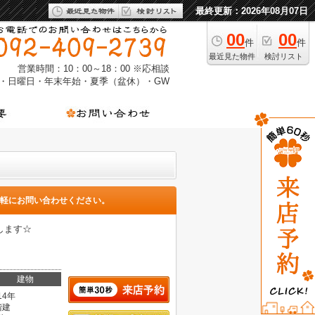
最終更新：2026年08月07日
00
00
件
件
最近見た物件
検討リスト
営業時間：10：00～18：00 ※応相談
・日曜日・年末年始・夏季（盆休）・GW
軽にお問い合わせください。
します☆
建物
14年
階建