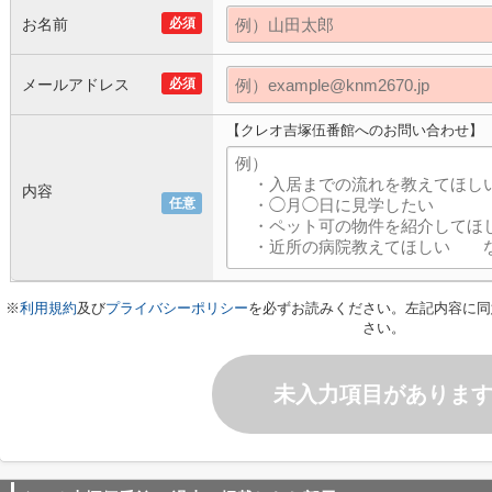
お名前
必須
メールアドレス
必須
【クレオ吉塚伍番館へのお問い合わせ】
内容
任意
※
利用規約
及び
プライバシーポリシー
を必ずお読みください。左記内容に同
さい。
未入力項目がありま