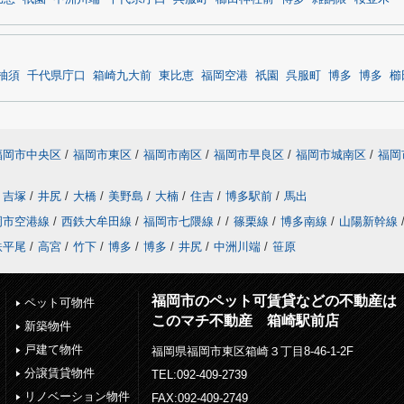
柚須
千代県庁口
箱崎九大前
東比恵
福岡空港
祇園
呉服町
博多
博多
櫛
福岡市中央区
/
福岡市東区
/
福岡市南区
/
福岡市早良区
/
福岡市城南区
/
福岡
吉塚
/
井尻
/
大橋
/
美野島
/
大楠
/
住吉
/
博多駅前
/
馬出
岡市空港線
/
西鉄大牟田線
/
福岡市七隈線
/
/
篠栗線
/
博多南線
/
山陽新幹線
鉄平尾
/
高宮
/
竹下
/
博多
/
博多
/
井尻
/
中洲川端
/
笹原
福岡市のペット可賃貸などの不動産は
ペット可物件
このマチ不動産 箱崎駅前店
新築物件
戸建て物件
福岡県福岡市東区箱崎３丁目8-46-1-2F
分譲賃貸物件
TEL:092-409-2739
リノベーション物件
FAX:092-409-2749