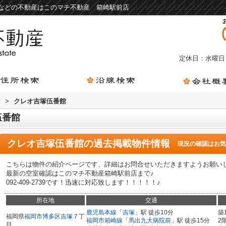
などの不動産はこのマチ不動産 箱崎駅前店
定休日：水曜日
覧
>
クレオ吉塚伍番館
伍番館
クレオ吉塚伍番館
の過去掲載物件情報
現況の確認はお気
こちらは物件の紹介ページです、詳細はお問合せいただきますようお願い
最新の空室確認はこのマチ不動産箱崎駅前店まで♪
092-409-2739です！迅速に対応致します！！！！！♪
所在地
交通
鹿児島本線
「
吉塚
」駅 徒歩10分
築
福岡県
福岡市博多区
吉塚
７丁
福岡市箱崎線
「
馬出九大病院前
」駅 徒歩15分
2
目