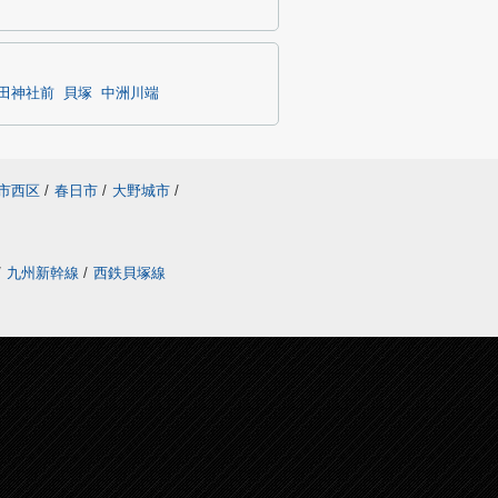
田神社前
貝塚
中洲川端
市西区
/
春日市
/
大野城市
/
/
九州新幹線
/
西鉄貝塚線