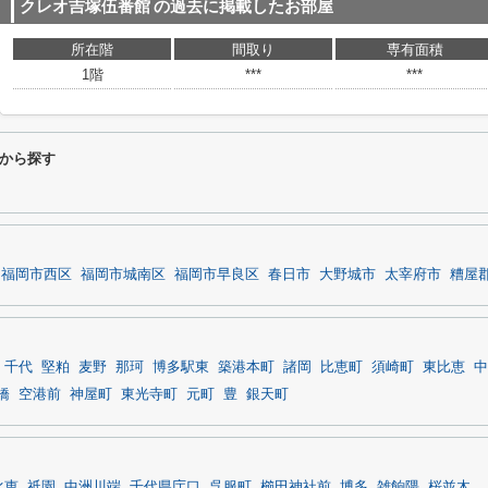
クレオ吉塚伍番館
の過去に掲載したお部屋
所在階
間取り
専有面積
1階
***
***
から探す
福岡市西区
福岡市城南区
福岡市早良区
春日市
大野城市
太宰府市
糟屋
千代
堅粕
麦野
那珂
博多駅東
築港本町
諸岡
比恵町
須崎町
東比恵
中
橋
空港前
神屋町
東光寺町
元町
豊
銀天町
比恵
祇園
中洲川端
千代県庁口
呉服町
櫛田神社前
博多
雑餉隈
桜並木