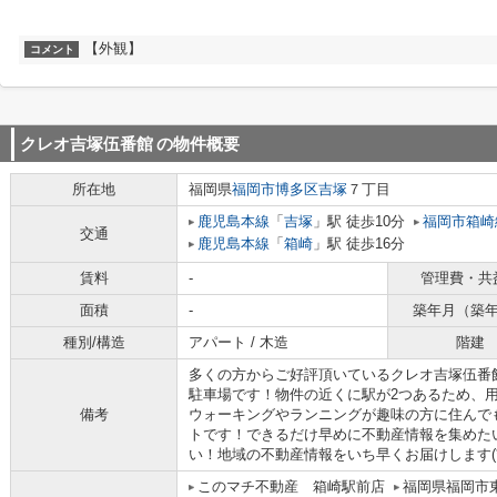
【外観】
コメント
クレオ吉塚伍番館
の物件概要
所在地
福岡県
福岡市博多区
吉塚
７丁目
鹿児島本線
「
吉塚
」駅 徒歩10分
福岡市箱崎
交通
鹿児島本線
「
箱崎
」駅 徒歩16分
賃料
-
管理費・共
面積
-
築年月（築
種別/構造
アパート / 木造
階建
多くの方からご好評頂いているクレオ吉塚伍番館
駐車場です！物件の近くに駅が2つあるため、
備考
ウォーキングやランニングが趣味の方に住んで
トです！できるだけ早めに不動産情報を集めた
い！地域の不動産情報をいち早くお届けします(*^_
このマチ不動産 箱崎駅前店
福岡県福岡市東区