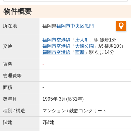
物件概要
所在地
福岡県
福岡市中央区
黒門
福岡市空港線
「
唐人町
」駅 徒歩1分
交通
福岡市空港線
「
大濠公園
」駅 徒歩10分
福岡市空港線
「
西新
」駅 徒歩14分
賃料
-
管理費等
-
面積
-
築年月
1995年 3月(築31年)
種別 / 構造
マンション / 鉄筋コンクリート
階建
7階建