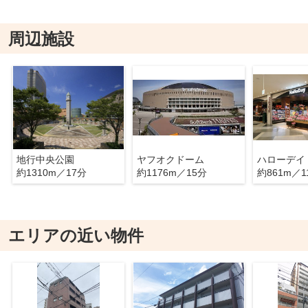
周辺施設
地行中央公園
ヤフオクドーム
ハローデイ
約1310m／17分
約1176m／15分
約861m／1
エリアの近い物件