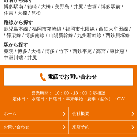
町名から探す
博多駅南
/
箱崎
/
大橋
/
美野島
/
井尻
/
吉塚
/
博多駅前
/
住吉
/
大楠
/
筥松
路線から探す
鹿児島本線
/
福岡市箱崎線
/
福岡市七隈線
/
西鉄大牟田線
/
/
篠栗線
/
博多南線
/
山陽新幹線
/
九州新幹線
/
西鉄貝塚線
駅から探す
薬院
/
博多
/
大橋
/
博多
/
竹下
/
西鉄平尾
/
高宮
/
東比恵
/
中洲川端
/
井尻
電話でお問い合わせ
営業時間：
10：00～18：00 ※応相談
定休日：
水曜日・日曜日・年末年始・夏季（盆休）・GW
ホーム
会社概要
お問い合わせ
来店予約