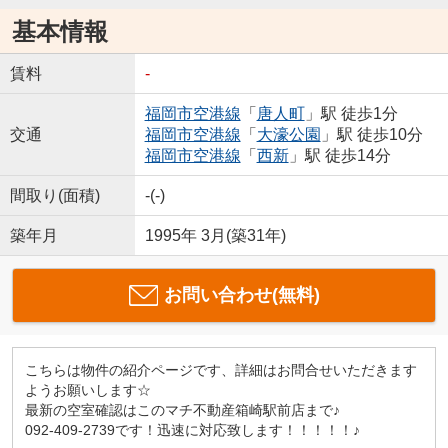
基本情報
賃料
-
福岡市空港線
「
唐人町
」駅 徒歩1分
交通
福岡市空港線
「
大濠公園
」駅 徒歩10分
福岡市空港線
「
西新
」駅 徒歩14分
間取り(面積)
-(-)
築年月
1995年 3月(築31年)
お問い合わせ(無料)
こちらは物件の紹介ページです、詳細はお問合せいただきます
ようお願いします☆
最新の空室確認はこのマチ不動産箱崎駅前店まで♪
092-409-2739です！迅速に対応致します！！！！！♪