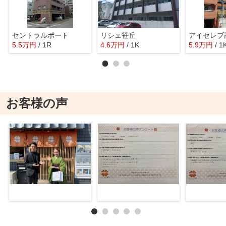
セントラルポート
リシェ笹丘
5.5
万
円
/ 1R
4.6
万
円
/ 1K
5.9
万
円
/ 1
お客様の声