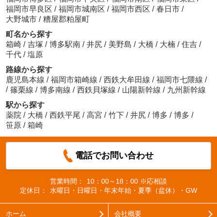
福岡市早良区
/
福岡市城南区
/
福岡市西区
/
春日市
/
大野城市
/
糟屋郡粕屋町
町名から探す
箱崎
/
吉塚
/
博多駅南
/
井尻
/
美野島
/
大橋
/
大楠
/
住吉
/
千代
/
塩原
路線から探す
鹿児島本線
/
福岡市箱崎線
/
西鉄大牟田線
/
福岡市七隈線
/
/
篠栗線
/
博多南線
/
西鉄貝塚線
/
山陽新幹線
/
九州新幹線
駅から探す
薬院
/
大橋
/
西鉄平尾
/
高宮
/
竹下
/
井尻
/
博多
/
博多
/
笹原
/
箱崎
電話でお問い合わせ
営業時間：
10：00～18：00 ※応相談
定休日：
水曜日・日曜日・年末年始・夏季（盆休）・GW
ホーム
会社概要