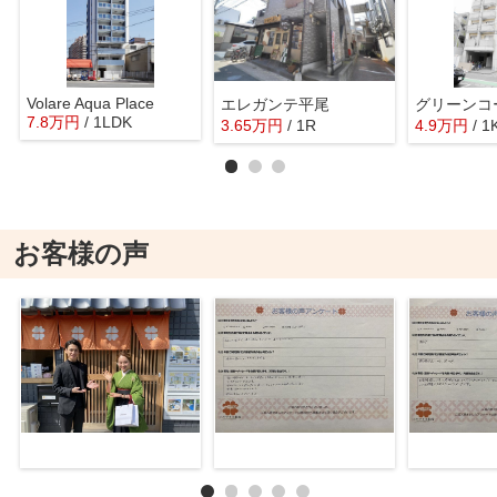
Volare Aqua Place
エレガンテ平尾
グリーンコ
7.8
万
円
/ 1LDK
3.65
万
円
/ 1R
4.9
万
円
/ 1
お客様の声