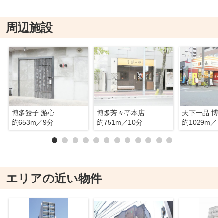
周辺施設
博多餃子 游心
博多芳々亭本店
天下一品 
約653m／9分
約751m／10分
約1029m／
エリアの近い物件