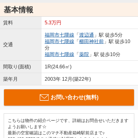
基本情報
賃料
5.3万円
福岡市七隈線
「
渡辺通
」駅 徒歩5分
福岡市七隈線
「
櫛田神社前
」駅 徒歩10
交通
分
福岡市七隈線
「
薬院
」駅 徒歩10分
間取り(面積)
1R(24.66㎡)
築年月
2003年 12月(築22年)
お問い合わせ(無料)
こちらは物件の紹介ページです、詳細はお問合せいただきます
ようお願いします☆
最新の空室確認はこのマチ不動産箱崎駅前店まで♪