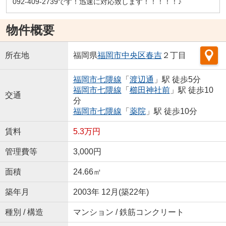
092-409-2739です！迅速に対応致します！！！！！♪
物件概要
所在地
福岡県
福岡市中央区
春吉
２丁目
福岡市七隈線
「
渡辺通
」駅 徒歩5分
福岡市七隈線
「
櫛田神社前
」駅 徒歩10
交通
分
福岡市七隈線
「
薬院
」駅 徒歩10分
賃料
5.3万円
管理費等
3,000円
面積
24.66㎡
築年月
2003年 12月(築22年)
種別 / 構造
マンション / 鉄筋コンクリート