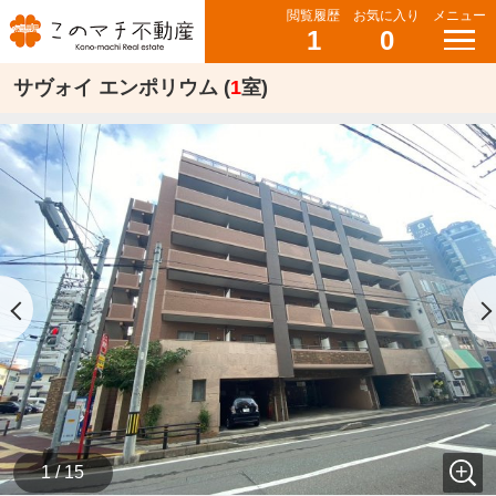
閲覧履歴
お気に入り
メニュー
1
0
サヴォイ エンポリウム (
1
室)
1 / 15