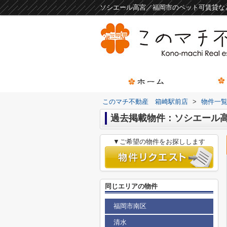
ソシエール高宮／福岡市のペット可賃貸な
このマチ不動産 箱崎駅前店
>
物件一
過去掲載物件：ソシエール
▼ご希望の物件をお探しします
同じエリアの物件
福岡市南区
清水