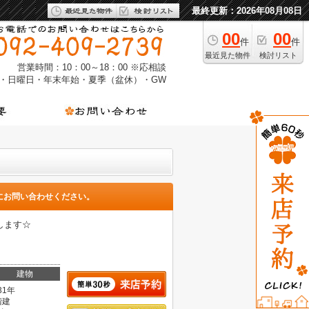
最終更新：2026年08月08日
00
00
件
件
最近見た物件
検討リスト
営業時間：10：00～18：00 ※応相談
・日曜日・年末年始・夏季（盆休）・GW
にお問い合わせください。
します☆
建物
31年
階建