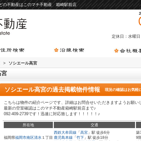
どの不動産はこのマチ不動産 箱崎駅前店
定休日：水曜日
覧
>
ソシエール高宮
高宮
ソシエール高宮
の過去掲載物件情報
現況の確認はお気軽
こちらは物件の紹介ページです、詳細はお問合せいただきますようお願い
最新の空室確認はこのマチ不動産箱崎駅前店まで♪
092-409-2739です！迅速に対応致します！！！！！♪
所在地
交通
西鉄大牟田線
「
高宮
」駅 徒歩6分
築
福岡県
福岡市南区
清水
１丁目
鹿児島本線
「
竹下
」駅 徒歩18分
9