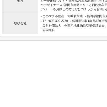
備考
シーが確保しやすく開放感のある高層階です♪
つデザイナーズ♪福岡市南区エリアと西鉄大牟
アパートをお探しの方はぜひコチラからお問い合わ
このマチ不動産 箱崎駅前店
福岡県福岡市東区
TEL:092-409-2739
福岡県知事 (4) 第15995
取扱会社
公営社団法人 全国宅地建物取引業保証協会
協同組合