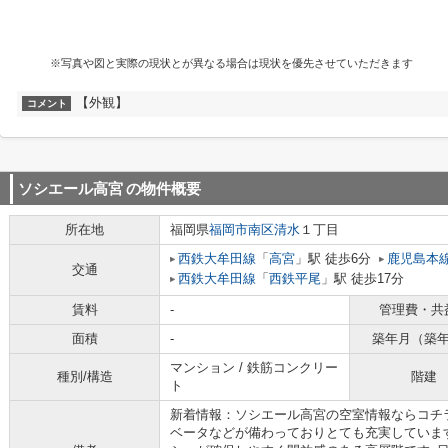
※写真や図と実際の現状とが異なる場合は現状を優先させていただきます
【外観】
コメント
ソシエール高宮
の物件概要
所在地
福岡県
福岡市南区
清水
１丁目
西鉄大牟田線
「
高宮
」駅 徒歩6分
鹿児島本
交通
西鉄大牟田線
「
西鉄平尾
」駅 徒歩17分
賃料
-
管理費・共
面積
-
築年月（築
マンション / 鉄筋コンクリー
種別/構造
階建
ト
新着情報：ソシエール高宮の空室情報ならコチ
ベータなどが備わっておりとても充実していま