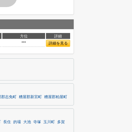
方位
詳細
***
詳細を見る
屋郡志免町
糟屋郡新宮町
糟屋郡粕屋町
町
長住
的場
大池
寺塚
玉川町
多賀