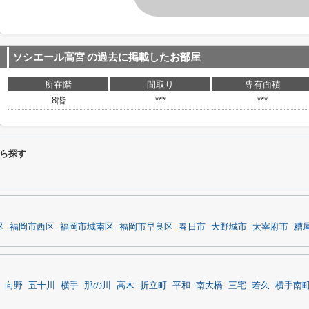
ソシエール高宮
の過去に掲載したお部屋
所在階
間取り
専有面積
8階
***
***
ら探す
区
福岡市西区
福岡市城南区
福岡市早良区
春日市
大野城市
太宰府市
糟
向野
五十川
横手
那の川
高木
折立町
平和
南大橋
三宅
若久
横手南