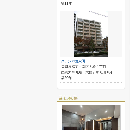
築11年
グランパ藤永田
福岡県福岡市南区大橋２丁目
西鉄大牟田線「大橋」駅 徒歩8分
築20年