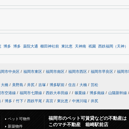
院
博多
博多
薬院大通
櫛田神社前
東比恵
天神南
祇園
西鉄福岡（天神）
福岡市中央区
/
福岡市東区
/
福岡市南区
/
福岡市西区
/
福岡市早良区
/
福岡市
大橋
/
美野島
/
井尻
/
吉塚
/
博多駅前
/
住吉
/
大楠
/
筥松
岡市空港線
/
福岡市七隈線
/
西鉄大牟田線
/
/
篠栗線
/
博多南線
/
山陽新幹線
橋
/
博多
/
竹下
/
西鉄平尾
/
高宮
/
東比恵
/
中洲川端
/
井尻
福岡市のペット可賃貸などの不動産は
ペット可物件
このマチ不動産 箱崎駅前店
新築物件