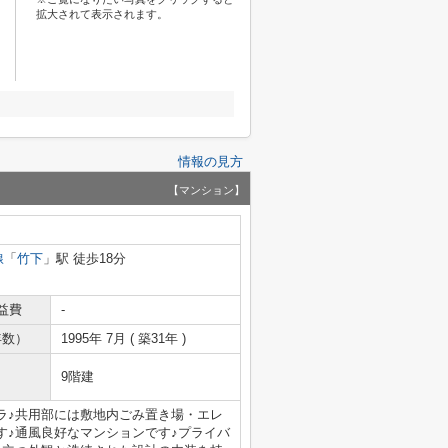
拡大されて表示されます。
情報の見方
【マンション】
線
「
竹下
」駅 徒歩18分
益費
-
年数）
1995年 7月 ( 築31年 )
9階建
ラ♪共用部には敷地内ごみ置き場・エレ
す♪通風良好なマンションです♪プライバ