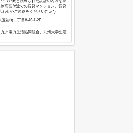
目立つ外観と洗練された設計の内装を持
田線高宮付近での賃貸マンション、賃貸
せやご連絡をください(*´ω`*)
箱崎３丁目8-46-1-2F
号
、九州電力生活協同組合、九州大学生活