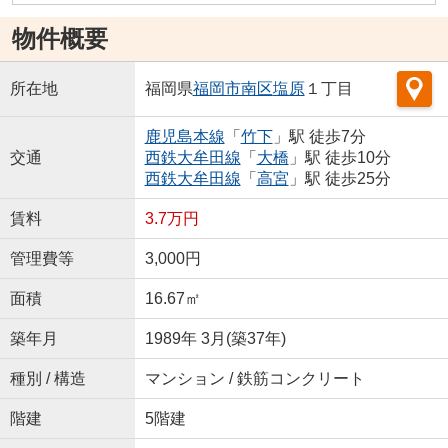
物件概要
所在地
福岡県
福岡市南区
塩原
１丁目
鹿児島本線
「
竹下
」駅 徒歩7分
交通
西鉄大牟田線
「
大橋
」駅 徒歩10分
西鉄大牟田線
「
高宮
」駅 徒歩25分
賃料
3.7万円
管理費等
3,000円
面積
16.67㎡
築年月
1989年 3月(築37年)
種別 / 構造
マンション / 鉄筋コンクリート
階建
5階建