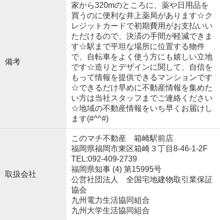
家から320mのところに、薬や日用品を
買うのに便利な井上薬局があります☆ク
レジットカードで初期費用がお支払いい
ただけるので、決済の手間が軽減できま
す☆駅まで平坦な場所に位置する物件
で、自転車をよく使う方にも嬉しい立地
備考
です☆造りとデザインに関して、自信を
もって情報を提供できるマンションです
☆できるだけ早めに不動産情報を集めた
い方は当社スタッフまでご連絡ください
☆地域の不動産情報をいち早くお届けし
ます(#^^#)
このマチ不動産 箱崎駅前店
福岡県福岡市東区箱崎３丁目8-46-1-2F
TEL:092-409-2739
福岡県知事 (4) 第15995号
取扱会社
公営社団法人 全国宅地建物取引業保証
協会
九州電力生活協同組合
九州大学生活協同組合