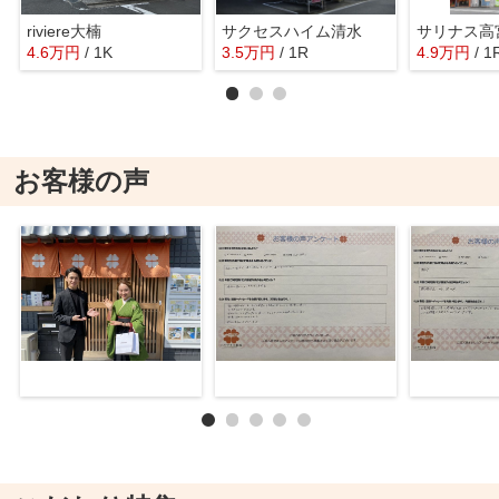
riviere大楠
サクセスハイム清水
サリナス高
4.6
万
円
/ 1K
3.5
万
円
/ 1R
4.9
万
円
/ 1
お客様の声