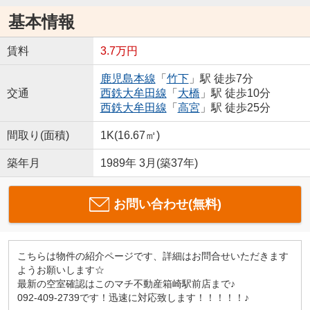
基本情報
賃料
3.7万円
鹿児島本線
「
竹下
」駅 徒歩7分
交通
西鉄大牟田線
「
大橋
」駅 徒歩10分
西鉄大牟田線
「
高宮
」駅 徒歩25分
間取り(面積)
1K(16.67㎡)
築年月
1989年 3月(築37年)
お問い合わせ(無料)
こちらは物件の紹介ページです、詳細はお問合せいただきます
ようお願いします☆
最新の空室確認はこのマチ不動産箱崎駅前店まで♪
092-409-2739です！迅速に対応致します！！！！！♪