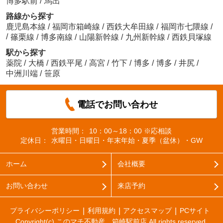
博多駅前
/
馬出
路線から探す
鹿児島本線
/
福岡市箱崎線
/
西鉄大牟田線
/
福岡市七隈線
/
/
篠栗線
/
博多南線
/
山陽新幹線
/
九州新幹線
/
西鉄貝塚線
駅から探す
薬院
/
大橋
/
西鉄平尾
/
高宮
/
竹下
/
博多
/
博多
/
井尻
/
中洲川端
/
笹原
電話でお問い合わせ
営業時間：
10：00～18：00 ※応相談
定休日：
水曜日・日曜日・年末年始・夏季（盆休）・GW
ホーム
会社概要
お問い合わせ
来店予約
プライバシーポリシー
利用規約
アクセスマップ
PCサイト
Copyright(c) このマチ不動産 箱崎駅前店 All rights reserved.