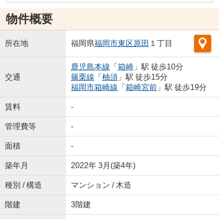
物件概要
所在地
福岡県
福岡市東区
原田
１丁目
鹿児島本線
「
箱崎
」駅 徒歩10分
交通
篠栗線
「
柚須
」駅 徒歩15分
福岡市箱崎線
「
箱崎宮前
」駅 徒歩19分
賃料
-
管理費等
-
面積
-
築年月
2022年 3月(築4年)
種別 / 構造
マンション / 木造
階建
3階建