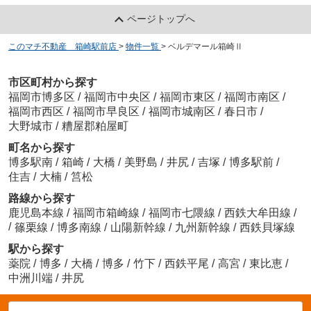
ページトップへ
このマチ不動産 箱崎駅前店
>
物件一覧
>
ベルデマール箱崎Ⅱ
市区町村から探す
福岡市博多区
/
福岡市中央区
/
福岡市東区
/
福岡市南区
/
福岡市西区
/
福岡市早良区
/
福岡市城南区
/
春日市
/
大野城市
/
糟屋郡粕屋町
町名から探す
博多駅南
/
箱崎
/
大橋
/
美野島
/
井尻
/
吉塚
/
博多駅前
/
住吉
/
大楠
/
筥松
路線から探す
鹿児島本線
/
福岡市箱崎線
/
福岡市七隈線
/
西鉄大牟田線
/
/
篠栗線
/
博多南線
/
山陽新幹線
/
九州新幹線
/
西鉄貝塚線
駅から探す
薬院
/
博多
/
大橋
/
博多
/
竹下
/
西鉄平尾
/
高宮
/
東比恵
/
中洲川端
/
井尻