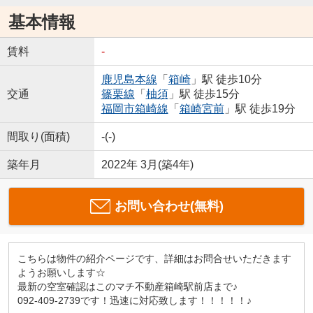
基本情報
賃料
-
鹿児島本線
「
箱崎
」駅 徒歩10分
交通
篠栗線
「
柚須
」駅 徒歩15分
福岡市箱崎線
「
箱崎宮前
」駅 徒歩19分
間取り(面積)
-(-)
築年月
2022年 3月(築4年)
お問い合わせ(無料)
こちらは物件の紹介ページです、詳細はお問合せいただきます
ようお願いします☆
最新の空室確認はこのマチ不動産箱崎駅前店まで♪
092-409-2739です！迅速に対応致します！！！！！♪