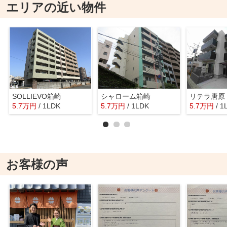
エリアの近い物件
SOLLIEVO箱崎
シャローム箱崎
リテラ唐原
5.7
万
円
/ 1LDK
5.7
万
円
/ 1LDK
5.7
万
円
/ 1
お客様の声