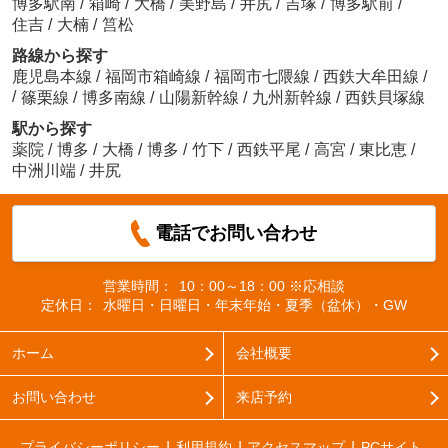
博多駅南
/
箱崎
/
大橋
/
美野島
/
井尻
/
吉塚
/
博多駅前
/
住吉
/
大楠
/
筥松
路線から探す
鹿児島本線
/
福岡市箱崎線
/
福岡市七隈線
/
西鉄大牟田線
/
/
篠栗線
/
博多南線
/
山陽新幹線
/
九州新幹線
/
西鉄貝塚線
駅から探す
薬院
/
博多
/
大橋
/
博多
/
竹下
/
西鉄平尾
/
高宮
/
東比恵
/
中洲川端
/
井尻
電話でお問い合わせ
営業時間：
10：00～18：00 ※応相談
定休日：
水曜日・日曜日・年末年始・夏季（盆休）・GW
ホーム
会社概要
お問い合わせ
来店予約
プライバシーポリシー
利用規約
アクセスマップ
PCサイト