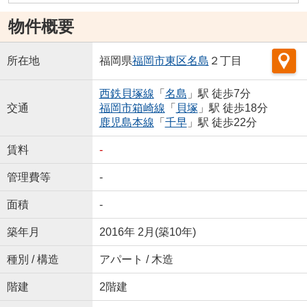
物件概要
所在地
福岡県
福岡市東区
名島
２丁目
西鉄貝塚線
「
名島
」駅 徒歩7分
交通
福岡市箱崎線
「
貝塚
」駅 徒歩18分
鹿児島本線
「
千早
」駅 徒歩22分
賃料
-
管理費等
-
面積
-
築年月
2016年 2月(築10年)
種別 / 構造
アパート / 木造
階建
2階建