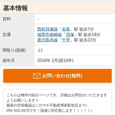
基本情報
賃料
-
西鉄貝塚線
「
名島
」駅 徒歩7分
交通
福岡市箱崎線
「
貝塚
」駅 徒歩18分
鹿児島本線
「
千早
」駅 徒歩22分
間取り(面積)
-(-)
築年月
2016年 2月(築10年)
お問い合わせ(無料)
こちらは物件の紹介ページです、詳細はお問合せいただきます
ようお願いします☆
最新の空室確認はこのマチ不動産博多駅前店まで♪
092-432-2670です！迅速に対応致します！！！！！♪