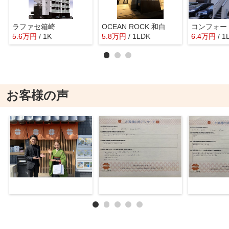
ラファセ箱崎
OCEAN ROCK 和白
5.6
万
円
/ 1K
5.8
万
円
/ 1LDK
6.4
万
円
/ 1
お客様の声