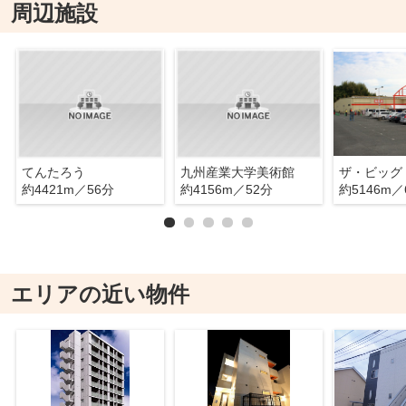
周辺施設
てんたろう
九州産業大学美術館
ザ・ビッグ
約4421m／56分
約4156m／52分
約5146m／
エリアの近い物件