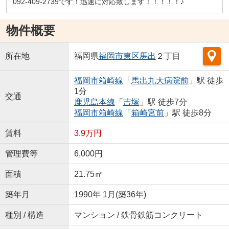
092-409-2739です！迅速に対応致します！！！！！♪
物件概要
所在地
福岡県
福岡市東区
馬出
２丁目
福岡市箱崎線
「
馬出九大病院前
」駅 徒歩
1分
交通
鹿児島本線
「
吉塚
」駅 徒歩7分
福岡市箱崎線
「
箱崎宮前
」駅 徒歩8分
賃料
3.9万円
管理費等
6,000円
面積
21.75㎡
築年月
1990年 1月(築36年)
種別 / 構造
マンション / 鉄骨鉄筋コンクリート