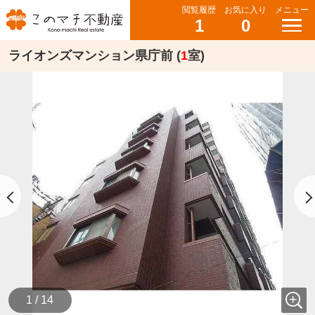
閲覧履歴
お気に入り
メニュー
1
0
ライオンズマンション県庁前 (
1
室)
1 / 14