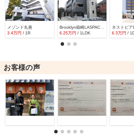
メゾンド丸善
Brooklyn箱崎LASPACIO1
ネストピア
3.4
万
円
/ 1R
6.25
万
円
/ 1LDK
6.3
万
円
/ 1
お客様の声