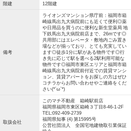
階建
12階建
ライオンズマンション県庁前：福岡市箱
崎線馬出九大病院前にも近くて便利◎薬
や日用品を買うのに便利な新生堂薬局 地
下鉄馬出九大病院前店まで、26mです◎
共用部にはエレベータ・敷地内ごみ置き
場などが揃っており、とても充実してい
備考
ます◎徒歩1分に駅がある物件です◎行
き先に応じて駅を選べる2駅利用可能な
物件です◎福岡市東区エリアと福岡市箱
崎線馬出九大病院前付近での賃貸マンシ
ョン、賃貸アパートをお探しの方はぜひ
コチラからお問い合わせやご連絡をくだ
さい(*´ω`*)
このマチ不動産 箱崎駅前店
福岡県福岡市東区箱崎３丁目8-46-1-2F
TEL:092-409-2739
福岡県知事 (4) 第15995号
取扱会社
公営社団法人 全国宅地建物取引業保証