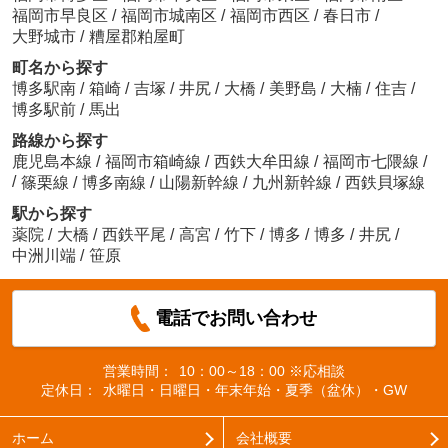
福岡市早良区
/
福岡市城南区
/
福岡市西区
/
春日市
/
大野城市
/
糟屋郡粕屋町
町名から探す
博多駅南
/
箱崎
/
吉塚
/
井尻
/
大橋
/
美野島
/
大楠
/
住吉
/
博多駅前
/
馬出
路線から探す
鹿児島本線
/
福岡市箱崎線
/
西鉄大牟田線
/
福岡市七隈線
/
/
篠栗線
/
博多南線
/
山陽新幹線
/
九州新幹線
/
西鉄貝塚線
駅から探す
薬院
/
大橋
/
西鉄平尾
/
高宮
/
竹下
/
博多
/
博多
/
井尻
/
中洲川端
/
笹原
電話でお問い合わせ
営業時間：
10：00～18：00 ※応相談
定休日：
水曜日・日曜日・年末年始・夏季（盆休）・GW
ホーム
会社概要