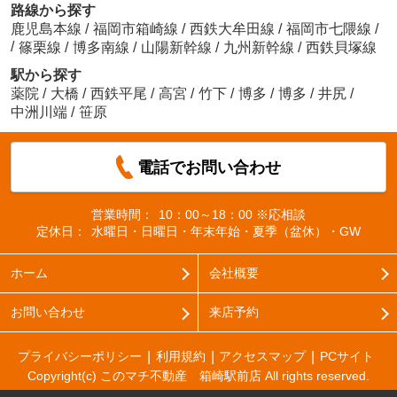
路線から探す
鹿児島本線
/
福岡市箱崎線
/
西鉄大牟田線
/
福岡市七隈線
/
/
篠栗線
/
博多南線
/
山陽新幹線
/
九州新幹線
/
西鉄貝塚線
駅から探す
薬院
/
大橋
/
西鉄平尾
/
高宮
/
竹下
/
博多
/
博多
/
井尻
/
中洲川端
/
笹原
電話でお問い合わせ
営業時間：
10：00～18：00 ※応相談
定休日：
水曜日・日曜日・年末年始・夏季（盆休）・GW
ホーム
会社概要
お問い合わせ
来店予約
プライバシーポリシー
利用規約
アクセスマップ
PCサイト
Copyright(c) このマチ不動産 箱崎駅前店 All rights reserved.