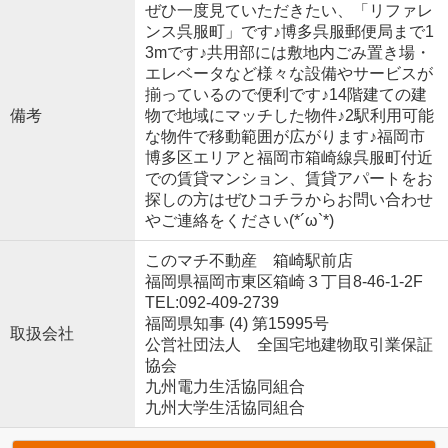
ぜひ一度見ていただきたい、「リファレ
ンス呉服町」です♪博多呉服郵便局まで1
3mです♪共用部には敷地内ごみ置き場・
エレベータなど様々な設備やサービスが
揃っているので便利です♪14階建ての建
備考
物で地域にマッチした物件♪2駅利用可能
な物件で移動範囲が広がります♪福岡市
博多区エリアと福岡市箱崎線呉服町付近
での賃貸マンション、賃貸アパートをお
探しの方はぜひコチラからお問い合わせ
やご連絡をください(*´ω`*)
このマチ不動産 箱崎駅前店
福岡県福岡市東区箱崎３丁目8-46-1-2F
TEL:092-409-2739
福岡県知事 (4) 第15995号
取扱会社
公営社団法人 全国宅地建物取引業保証
協会
九州電力生活協同組合
九州大学生活協同組合