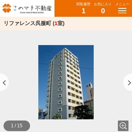
閲覧履歴
お気に入り
メニュー
1
0
リファレンス呉服町 (
1
室)
1 / 15