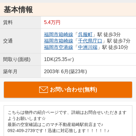
基本情報
賃料
5.4万円
福岡市箱崎線
「
呉服町
」駅 徒歩3分
交通
福岡市箱崎線
「
千代県庁口
」駅 徒歩7分
福岡市空港線
「
中洲川端
」駅 徒歩10分
間取り(面積)
1DK(25.35㎡)
築年月
2003年 6月(築23年)
お問い合わせ(無料)
こちらは物件の紹介ページです、詳細はお問合せいただきます
ようお願いします☆
最新の空室確認はこのマチ不動産箱崎駅前店まで♪
092-409-2739です！迅速に対応致します！！！！！♪