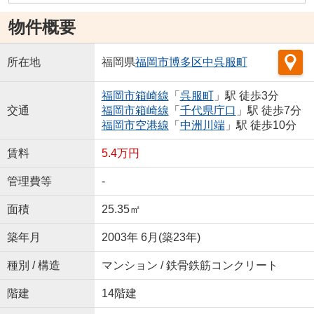
物件概要
所在地
福岡県
福岡市博多区
中呉服町
福岡市箱崎線
「
呉服町
」駅 徒歩3分
交通
福岡市箱崎線
「
千代県庁口
」駅 徒歩7分
福岡市空港線
「
中洲川端
」駅 徒歩10分
賃料
5.4万円
管理費等
-
面積
25.35㎡
築年月
2003年 6月(築23年)
種別 / 構造
マンション / 鉄骨鉄筋コンクリート
階建
14階建