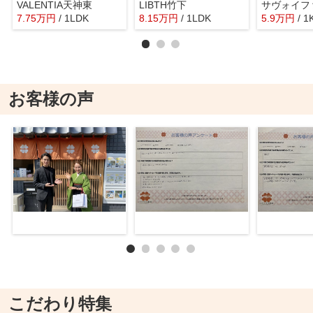
VALENTIA天神東
LIBTH竹下
7.75
万
円
/ 1LDK
8.15
万
円
/ 1LDK
5.9
万
円
/ 1
お客様の声
こだわり特集