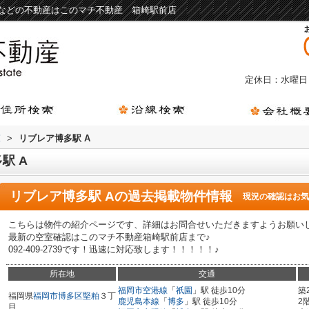
貸などの不動産はこのマチ不動産 箱崎駅前店
定休日：水曜日
覧
>
リブレア博多駅 A
駅 A
リブレア博多駅 A
の過去掲載物件情報
現況の確認はお気
こちらは物件の紹介ページです、詳細はお問合せいただきますようお願い
最新の空室確認はこのマチ不動産箱崎駅前店まで♪
092-409-2739です！迅速に対応致します！！！！！♪
所在地
交通
福岡市空港線
「
祇園
」駅 徒歩10分
築
福岡県
福岡市博多区
堅粕
３丁
鹿児島本線
「
博多
」駅 徒歩10分
2
目