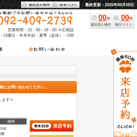
最終更新：2026年08月08日
00
00
件
件
最近見た物件
検討リスト
営業時間：10：00～18：00 ※応相談
・日曜日・年末年始・夏季（盆休）・GW
軽にお問い合わせください。
します☆
建物
20年
階建