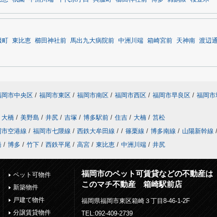
服町
東比恵
櫛田神社前
馬出九大病院前
中洲川端
箱崎宮前
天神南
渡辺
福岡市中央区
/
福岡市東区
/
福岡市南区
/
福岡市西区
/
福岡市早良区
/
福岡市
大橋
/
美野島
/
井尻
/
吉塚
/
博多駅前
/
住吉
/
大楠
/
筥松
岡市空港線
/
福岡市七隈線
/
西鉄大牟田線
/
/
篠栗線
/
博多南線
/
山陽新幹線
橋
/
博多
/
竹下
/
西鉄平尾
/
高宮
/
東比恵
/
中洲川端
/
井尻
福岡市のペット可賃貸などの不動産は
ペット可物件
このマチ不動産 箱崎駅前店
新築物件
戸建て物件
福岡県福岡市東区箱崎３丁目8-46-1-2F
分譲賃貸物件
TEL:092-409-2739