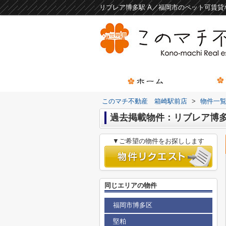
リブレア博多駅 A／福岡市のペット可賃
このマチ不動産 箱崎駅前店
>
物件一
過去掲載物件：リブレア博多
▼ご希望の物件をお探しします
同じエリアの物件
福岡市博多区
堅粕