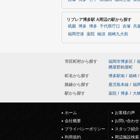
リブレア博多駅 A周辺の駅から探す
祇園
博多
博多
千代県庁口
吉塚
呉
福岡空港
薬院
柚須
箱崎九大前
市区町村から探す
福岡市博多区
/
糟屋郡粕屋町
町名から探す
博多駅南
/
箱崎
/
路線から探す
鹿児島本線
/
福
駅から探す
薬院
/
博多
/
大
ホーム
お客様の声
会社概要
お問い合わせ
プライバシーポリシー
スタッフ紹介
利用規約
周辺施設検索