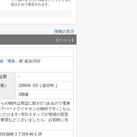
拡大されて表示されます。
情報の見方
【アパート】
線
「
博多
」駅 徒歩10分
益費
-
年数）
2006年 3月 ( 築20年 )
2階建
ちらの物件は周辺に駅が2つあるので電車
いアパートでイチオシの物件です♪こちら
ただけます♪当社スタッフが地域の賃貸
ご要望などございましたら、お気軽に当
箱崎３丁目8-46-1-2F