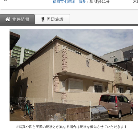
福岡市七隈線
「
博多
」駅 徒歩11分
木
物件情報
周辺施設
※写真や図と実際の現状とが異なる場合は現状を優先させていただきます