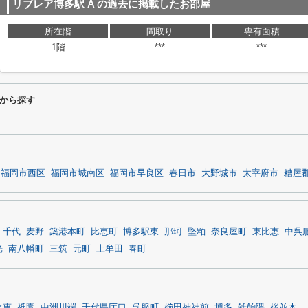
リブレア博多駅 A
の過去に掲載したお部屋
所在階
間取り
専有面積
1階
***
***
件から探す
福岡市西区
福岡市城南区
福岡市早良区
春日市
大野城市
太宰府市
糟屋
千代
麦野
築港本町
比恵町
博多駅東
那珂
堅粕
奈良屋町
東比恵
中呉
光
南八幡町
三筑
元町
上牟田
春町
比恵
祇園
中洲川端
千代県庁口
呉服町
櫛田神社前
博多
雑餉隈
桜並木