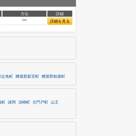
方位
詳細
***
詳細を見る
郡志免町
糟屋郡新宮町
糟屋郡粕屋町
服町
諸岡
須崎町
古門戸町
山王