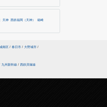
通
天神
西鉄福岡（天神）
箱崎
城南区
/
春日市
/
大野城市
/
/
九州新幹線
/
西鉄貝塚線