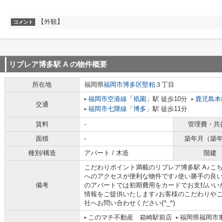
【外観】
コメント
リブレア博多駅 A
の物件概要
所在地
福岡県
福岡市博多区
堅粕
３丁目
福岡市空港線
「
祇園
」駅 徒歩10分
鹿児島本
交通
福岡市七隈線
「
博多
」駅 徒歩11分
賃料
-
管理費・共
面積
-
築年月（築
種別/構造
アパート / 木造
階建
こだわりポイント満載のリブレア博多駅 A♪こ
へのアクセスが便利な物件です♪使い勝手の良
備考
のアパートでは初期費用をカードでお支払いい
情報をご提供いたします♪お客様のこだわりや
社へお問い合わせください(^_^)
このマチ不動産 箱崎駅前店
福岡県福岡市東区