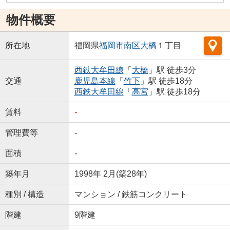
物件概要
所在地
福岡県
福岡市南区
大橋
１丁目
西鉄大牟田線
「
大橋
」駅 徒歩3分
交通
鹿児島本線
「
竹下
」駅 徒歩18分
西鉄大牟田線
「
高宮
」駅 徒歩18分
賃料
-
管理費等
-
面積
-
築年月
1998年 2月(築28年)
種別 / 構造
マンション / 鉄筋コンクリート
階建
9階建