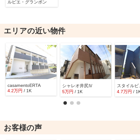
ルピエ・グランポン
エリアの近い物件
casamentoERTA
シャレオ井尻Ⅳ
スタイルビ
4.2
万
円
/ 1K
5
万
円
/ 1K
4.7
万
円
/ 1
お客様の声