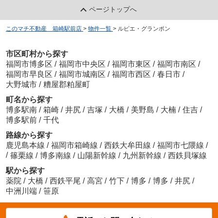
ページトップへ
このマチ不動産 箱崎駅前店
>
物件一覧
>
ルピエ・グランポン
市区町村から探す
福岡市博多区
/
福岡市中央区
/
福岡市東区
/
福岡市南区
/
福岡市早良区
/
福岡市城南区
/
福岡市西区
/
春日市
/
大野城市
/
糟屋郡粕屋町
町名から探す
博多駅南
/
箱崎
/
井尻
/
吉塚
/
大橋
/
美野島
/
大楠
/
住吉
/
博多駅前
/
千代
路線から探す
鹿児島本線
/
福岡市箱崎線
/
西鉄大牟田線
/
福岡市七隈線
/
/
篠栗線
/
博多南線
/
山陽新幹線
/
九州新幹線
/
西鉄貝塚線
駅から探す
薬院
/
大橋
/
西鉄平尾
/
高宮
/
竹下
/
博多
/
博多
/
井尻
/
中洲川端
/
笹原