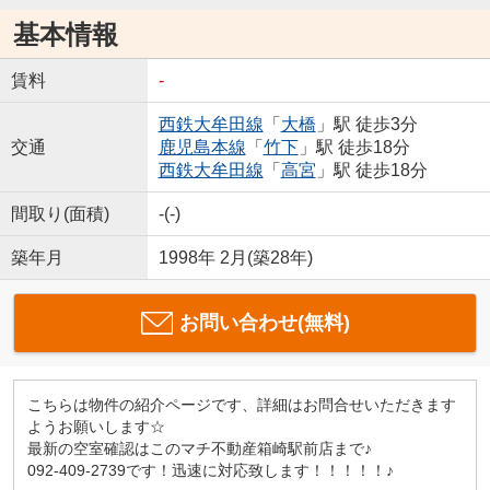
基本情報
賃料
-
西鉄大牟田線
「
大橋
」駅 徒歩3分
交通
鹿児島本線
「
竹下
」駅 徒歩18分
西鉄大牟田線
「
高宮
」駅 徒歩18分
間取り(面積)
-(-)
築年月
1998年 2月(築28年)
お問い合わせ(無料)
こちらは物件の紹介ページです、詳細はお問合せいただきます
ようお願いします☆
最新の空室確認はこのマチ不動産箱崎駅前店まで♪
092-409-2739です！迅速に対応致します！！！！！♪