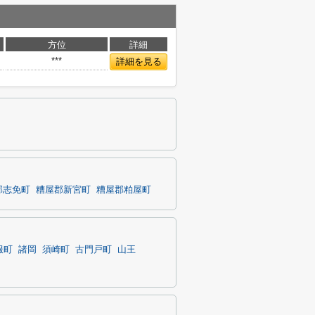
方位
詳細
***
詳細を見る
郡志免町
糟屋郡新宮町
糟屋郡粕屋町
服町
諸岡
須崎町
古門戸町
山王