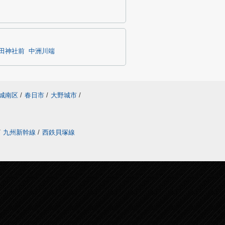
田神社前
中洲川端
城南区
/
春日市
/
大野城市
/
/
九州新幹線
/
西鉄貝塚線