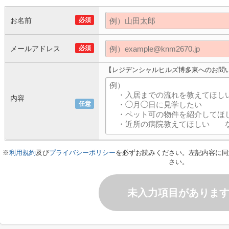
お名前
必須
メールアドレス
必須
【レジデンシャルヒルズ博多東へのお問
内容
任意
※
利用規約
及び
プライバシーポリシー
を必ずお読みください。左記内容に同
さい。
未入力項目がありま