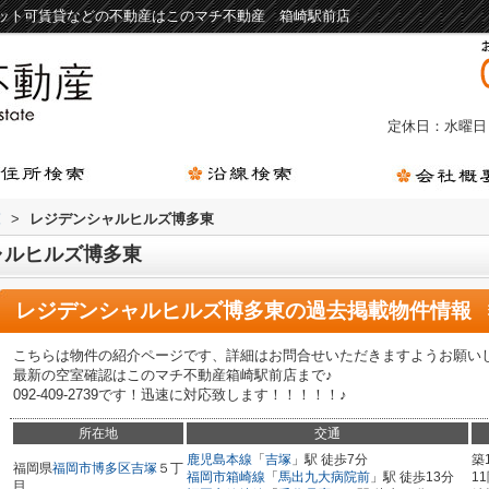
ット可賃貸などの不動産はこのマチ不動産 箱崎駅前店
定休日：水曜日
覧
>
レジデンシャルヒルズ博多東
ャルヒルズ博多東
レジデンシャルヒルズ博多東
の過去掲載物件情報
こちらは物件の紹介ページです、詳細はお問合せいただきますようお願い
最新の空室確認はこのマチ不動産箱崎駅前店まで♪
092-409-2739です！迅速に対応致します！！！！！♪
所在地
交通
鹿児島本線
「
吉塚
」駅 徒歩7分
築
福岡県
福岡市博多区
吉塚
５丁
福岡市箱崎線
「
馬出九大病院前
」駅 徒歩13分
1
目