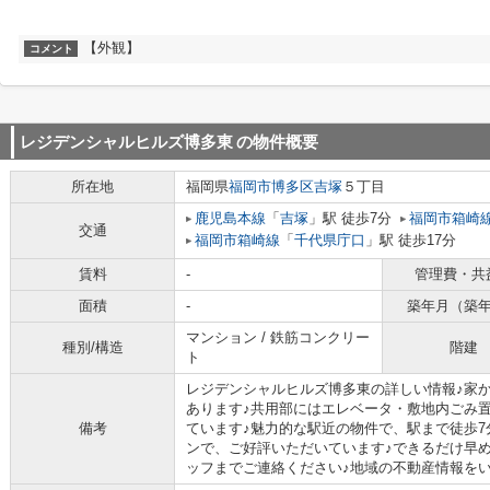
【外観】
コメント
レジデンシャルヒルズ博多東
の物件概要
所在地
福岡県
福岡市博多区
吉塚
５丁目
鹿児島本線
「
吉塚
」駅 徒歩7分
福岡市箱崎
交通
福岡市箱崎線
「
千代県庁口
」駅 徒歩17分
賃料
-
管理費・共
面積
-
築年月（築
マンション / 鉄筋コンクリー
種別/構造
階建
ト
レジデンシャルヒルズ博多東の詳しい情報♪家か
あります♪共用部にはエレベータ・敷地内ごみ
備考
ています♪魅力的な駅近の物件で、駅まで徒歩7
ンで、ご好評いただいています♪できるだけ早
ッフまでご連絡ください♪地域の不動産情報をいち早