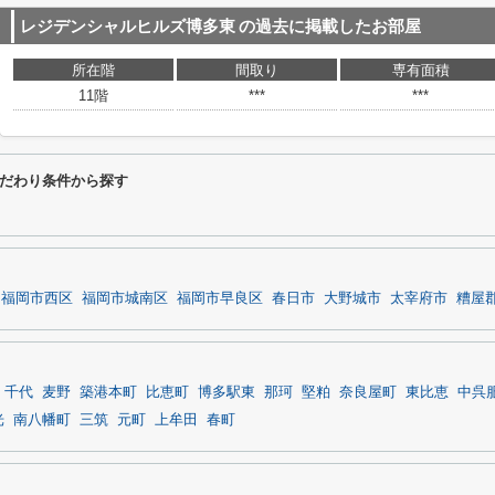
レジデンシャルヒルズ博多東
の過去に掲載したお部屋
所在階
間取り
専有面積
11階
***
***
だわり条件から探す
福岡市西区
福岡市城南区
福岡市早良区
春日市
大野城市
太宰府市
糟屋
千代
麦野
築港本町
比恵町
博多駅東
那珂
堅粕
奈良屋町
東比恵
中呉
光
南八幡町
三筑
元町
上牟田
春町