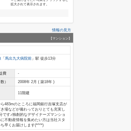
拡大されて表示されます。
情報の見方
【マンション】
線
「
馬出九大病院前
」駅 徒歩13分
益費
-
年数）
2008年 2月 ( 築18年 )
11階建
ら483mのところに福岡銀行吉塚支店が
置き場などが備わっておりとても充実し
分です♪独創的なデザイナーズマンショ
めに不動産情報を集めたい方は当社スタ
くお届けします(*^^*)