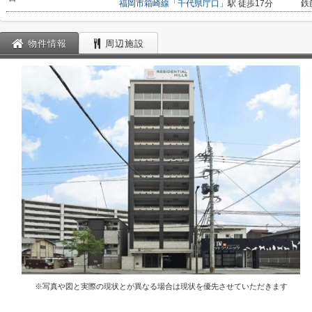
福岡市箱崎線
「
千代県庁口
」駅 徒歩17分
鉄
物件情報
周辺施設
※写真や図と実際の現状とが異なる場合は現状を優先させていただきます