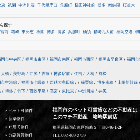
比恵
祇園
中洲川端
千代県庁口
呉服町
櫛田神社前
博多
雑餉隈
桜並木
ら探す
崎宮前
箱崎
東比恵
祇園
博多
博多
呉服町
柚須
箱崎九大前
福岡空港
櫛
福岡市中央区
/
福岡市東区
/
福岡市南区
/
福岡市西区
/
福岡市早良区
/
福岡市
大橋
/
美野島
/
井尻
/
吉塚
/
博多駅前
/
住吉
/
大楠
/
筥松
岡市空港線
/
福岡市七隈線
/
西鉄大牟田線
/
/
篠栗線
/
博多南線
/
山陽新幹線
橋
/
博多
/
竹下
/
西鉄平尾
/
高宮
/
東比恵
/
中洲川端
/
井尻
福岡市のペット可賃貸などの不動産は
ペット可物件
このマチ不動産 箱崎駅前店
新築物件
戸建て物件
福岡県福岡市東区箱崎３丁目8-46-1-2F
分譲賃貸物件
TEL:092-409-2739