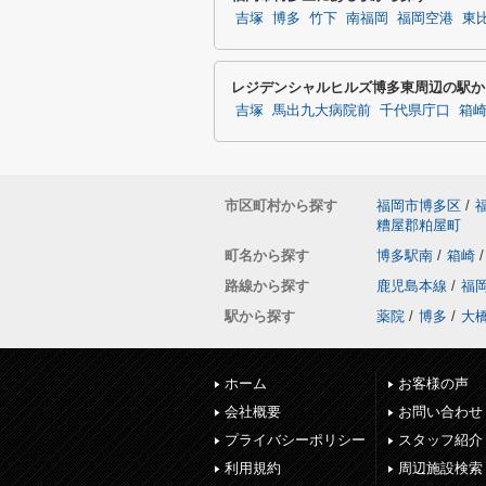
吉塚
博多
竹下
南福岡
福岡空港
東
レジデンシャルヒルズ博多東周辺の駅か
吉塚
馬出九大病院前
千代県庁口
箱
市区町村から探す
福岡市博多区
/
糟屋郡粕屋町
町名から探す
博多駅南
/
箱崎
/
路線から探す
鹿児島本線
/
福
駅から探す
薬院
/
博多
/
大
ホーム
お客様の声
会社概要
お問い合わせ
プライバシーポリシー
スタッフ紹介
利用規約
周辺施設検索