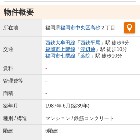
物件概要
所在地
福岡県
福岡市中央区
高砂
２丁目
西鉄大牟田線
「
西鉄平尾
」駅 徒歩9分
交通
福岡市七隈線
「
渡辺通
」駅 徒歩10分
福岡市七隈線
「
薬院
」駅 徒歩10分
賃料
-
管理費等
-
面積
-
築年月
1987年 6月(築39年)
種別 / 構造
マンション / 鉄筋コンクリート
階建
6階建