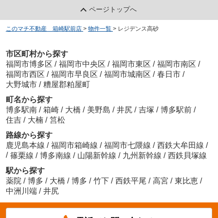
ページトップへ
このマチ不動産 箱崎駅前店
>
物件一覧
>
レジデンス高砂
市区町村から探す
福岡市博多区
/
福岡市中央区
/
福岡市東区
/
福岡市南区
/
福岡市西区
/
福岡市早良区
/
福岡市城南区
/
春日市
/
大野城市
/
糟屋郡粕屋町
町名から探す
博多駅南
/
箱崎
/
大橋
/
美野島
/
井尻
/
吉塚
/
博多駅前
/
住吉
/
大楠
/
筥松
路線から探す
鹿児島本線
/
福岡市箱崎線
/
福岡市七隈線
/
西鉄大牟田線
/
/
篠栗線
/
博多南線
/
山陽新幹線
/
九州新幹線
/
西鉄貝塚線
駅から探す
薬院
/
博多
/
大橋
/
博多
/
竹下
/
西鉄平尾
/
高宮
/
東比恵
/
中洲川端
/
井尻