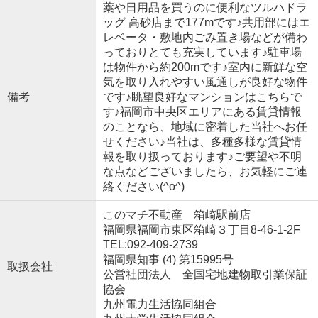
薬や日用品を買うのに便利なツルハドラ
ッグ 高砂店まで177mです♪共用部にはエ
レベータ・敷地内ごみ置き場などが備わ
っておりとても充実しています♪駐車場
は物件から約200mです♪室内に新鮮な空
気を取り入れやすい風通しが良好な物件
備考
です♪眺望良好なマンションはこちらで
す♪福岡市中央区エリアにある賃貸情報
のことなら、地域に密着した当社へお任
せください♪当社は、多種多様な賃貸情
報を取り扱っております♪ご要望や不明
な点などございましたら、お気軽にご連
絡ください(^o^)
このマチ不動産 箱崎駅前店
福岡県福岡市東区箱崎３丁目8-46-1-2F
TEL:092-409-2739
福岡県知事 (4) 第15995号
取扱会社
公営社団法人 全国宅地建物取引業保証
協会
九州電力生活協同組合