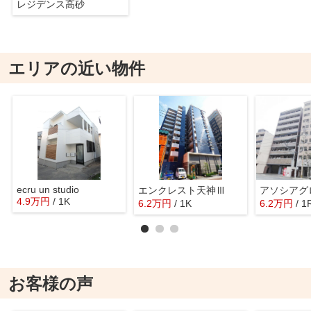
レジデンス高砂
エリアの近い物件
ecru un studio
エンクレスト天神Ⅲ
4.9
万
円
/ 1K
6.2
万
円
/ 1K
6.2
万
円
/ 1
お客様の声