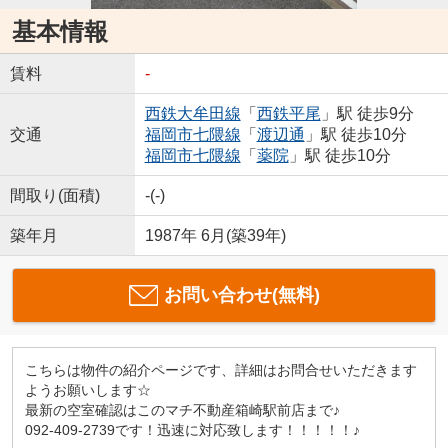
基本情報
賃料
-
西鉄大牟田線
「
西鉄平尾
」駅 徒歩9分
交通
福岡市七隈線
「
渡辺通
」駅 徒歩10分
福岡市七隈線
「
薬院
」駅 徒歩10分
間取り(面積)
-(-)
築年月
1987年 6月(築39年)
お問い合わせ(無料)
こちらは物件の紹介ページです、詳細はお問合せいただきます
ようお願いします☆
最新の空室確認はこのマチ不動産箱崎駅前店まで♪
092-409-2739です！迅速に対応致します！！！！！♪