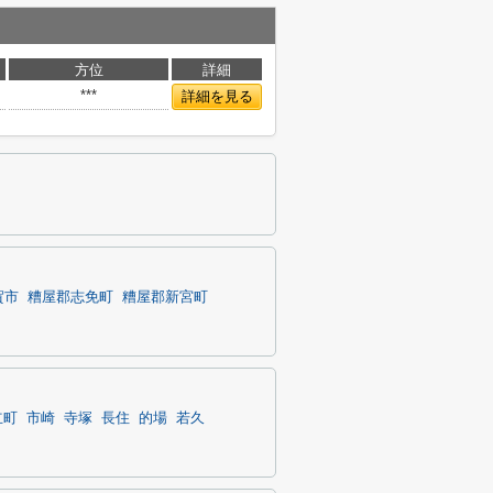
方位
詳細
***
詳細を見る
賀市
糟屋郡志免町
糟屋郡新宮町
立町
市崎
寺塚
長住
的場
若久