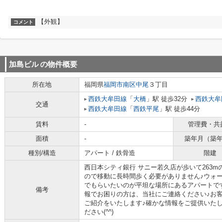
【外観】
コメント
加島ビル
の物件概要
所在地
福岡県
福岡市南区
中尾
３丁目
西鉄大牟田線
「
大橋
」駅 徒歩32分
西鉄大牟
交通
西鉄大牟田線
「
西鉄平尾
」駅 徒歩44分
賃料
-
管理費・共
面積
-
築年月（築
種別/構造
アパート / 鉄骨造
階建
西日本シティ銀行 サニー若久店が歩いて263m
ので移動に長時間歩く必要がありません♪ウォ
でもらいたいのが平坦な場所にあるアパートで
備考
報でお困りの方は、当社にご連絡ください♪お
ご紹介をいたします♪確かな情報をご提供いた
ださい(^^)