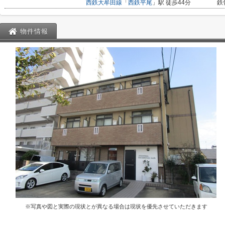
西鉄大牟田線
「
西鉄平尾
」駅 徒歩44分
鉄
物件情報
※写真や図と実際の現状とが異なる場合は現状を優先させていただきます