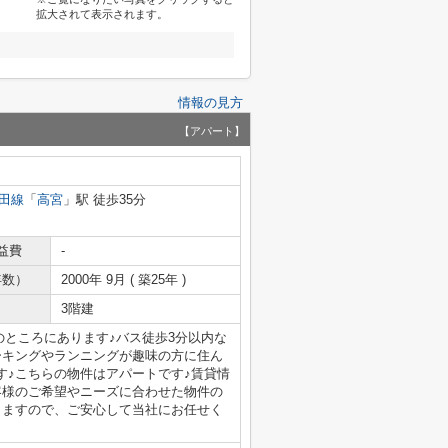
拡大されて表示されます。
情報の見方
【アパート】
田線
「
高宮
」駅 徒歩35分
益費
-
年数）
2000年 9月 ( 築25年 )
3階建
のところにあります♪バス徒歩3分以内な
ーキングやランニングが趣味の方に住ん
す♪こちらの物件はアパートです♪賃貸情
客様のご希望やニーズに合わせた物件の
しますので、ご安心して当社にお任せく