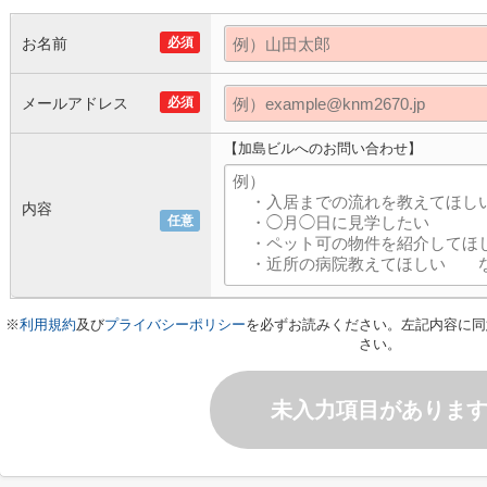
お名前
必須
メールアドレス
必須
【加島ビルへのお問い合わせ】
内容
任意
※
利用規約
及び
プライバシーポリシー
を必ずお読みください。左記内容に同
さい。
未入力項目がありま