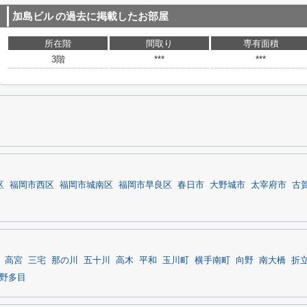
加島ビル
の過去に掲載したお部屋
所在階
間取り
専有面積
3階
***
***
区
福岡市西区
福岡市城南区
福岡市早良区
春日市
大野城市
太宰府市
古
高宮
三宅
那の川
五十川
高木
平和
玉川町
横手南町
向野
南大橋
折
野多目