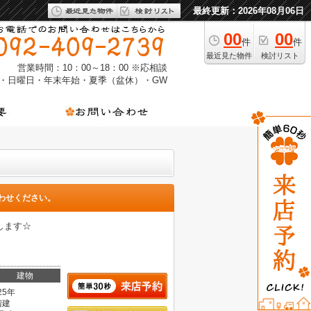
最終更新：2026年08月06日
00
00
件
件
最近見た物件
検討リスト
営業時間：10：00～18：00 ※応相談
・日曜日・年末年始・夏季（盆休）・GW
わせください。
します☆
建物
25年
階建