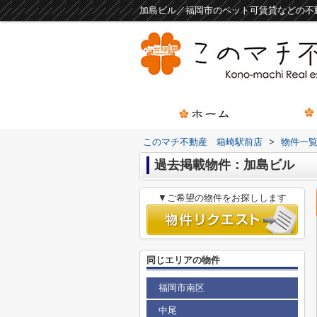
加島ビル／福岡市のペット可賃貸などの不
このマチ不動産 箱崎駅前店
>
物件一
過去掲載物件：加島ビル
▼ご希望の物件をお探しします
同じエリアの物件
福岡市南区
中尾