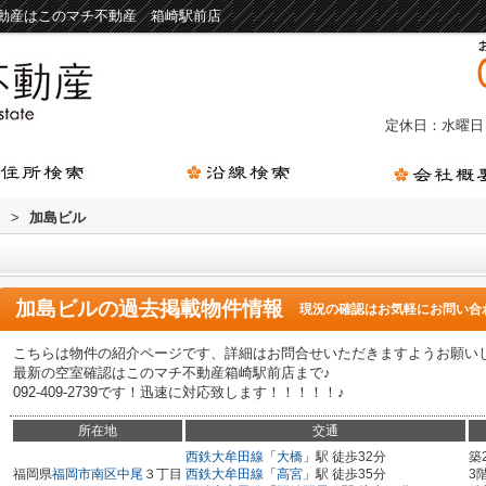
動産はこのマチ不動産 箱崎駅前店
定休日：水曜日
覧
>
加島ビル
加島ビル
の過去掲載物件情報
現況の確認はお気軽にお問い合
こちらは物件の紹介ページです、詳細はお問合せいただきますようお願い
最新の空室確認はこのマチ不動産箱崎駅前店まで♪
092-409-2739です！迅速に対応致します！！！！！♪
所在地
交通
西鉄大牟田線
「
大橋
」駅 徒歩32分
築
福岡県
福岡市南区
中尾
３丁目
西鉄大牟田線
「
高宮
」駅 徒歩35分
3