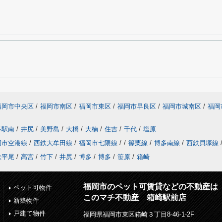
福岡市中央区
/
福岡市南区
/
福岡市東区
/
福岡市早良区
/
福岡市城南区
/
福岡
多駅南
/
井尻
/
美野島
/
大橋
/
大楠
/
住吉
/
千代
/
塩原
岡市空港線
/
西鉄大牟田線
/
福岡市七隈線
/
/
篠栗線
/
博多南線
/
西鉄貝塚線
鉄平尾
/
高宮
/
竹下
/
井尻
/
博多
/
博多
/
笹原
/
箱崎
福岡市のペット可賃貸などの不動産は
ペット可物件
このマチ不動産 箱崎駅前店
新築物件
戸建て物件
福岡県福岡市東区箱崎３丁目8-46-1-2F