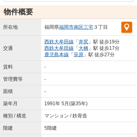
物件概要
所在地
福岡県
福岡市南区
三宅
３丁目
西鉄大牟田線
「
井尻
」駅 徒歩19分
交通
西鉄大牟田線
「
大橋
」駅 徒歩17分
鹿児島本線
「
笹原
」駅 徒歩27分
賃料
-
管理費等
-
面積
-
築年月
1991年 5月(築35年)
種別 / 構造
マンション / 鉄骨造
階建
5階建