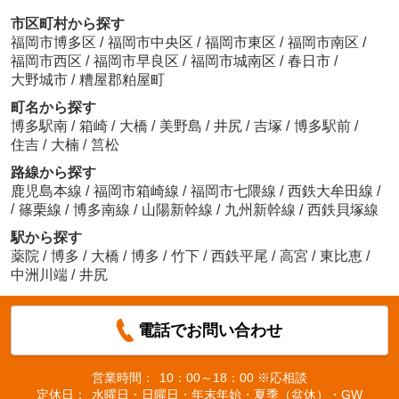
市区町村から探す
福岡市博多区
/
福岡市中央区
/
福岡市東区
/
福岡市南区
/
福岡市西区
/
福岡市早良区
/
福岡市城南区
/
春日市
/
大野城市
/
糟屋郡粕屋町
町名から探す
博多駅南
/
箱崎
/
大橋
/
美野島
/
井尻
/
吉塚
/
博多駅前
/
住吉
/
大楠
/
筥松
路線から探す
鹿児島本線
/
福岡市箱崎線
/
福岡市七隈線
/
西鉄大牟田線
/
/
篠栗線
/
博多南線
/
山陽新幹線
/
九州新幹線
/
西鉄貝塚線
駅から探す
薬院
/
博多
/
大橋
/
博多
/
竹下
/
西鉄平尾
/
高宮
/
東比恵
/
中洲川端
/
井尻
電話でお問い合わせ
営業時間：
10：00～18：00 ※応相談
定休日：
水曜日・日曜日・年末年始・夏季（盆休）・GW