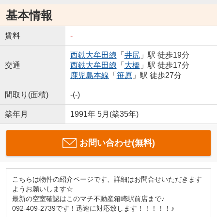
基本情報
賃料
-
西鉄大牟田線
「
井尻
」駅 徒歩19分
交通
西鉄大牟田線
「
大橋
」駅 徒歩17分
鹿児島本線
「
笹原
」駅 徒歩27分
間取り(面積)
-(-)
築年月
1991年 5月(築35年)
お問い合わせ(無料)
こちらは物件の紹介ページです、詳細はお問合せいただきます
ようお願いします☆
最新の空室確認はこのマチ不動産箱崎駅前店まで♪
092-409-2739です！迅速に対応致します！！！！！♪