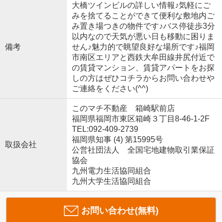
大橋ツインビルの詳しい情報♪気軽にご
みを捨てることができて便利な敷地内ご
み置き場つきの物件です♪バス停徒歩3分
以内なので天気が悪い日も移動に困りま
備考
せん♪魅力的で眺望良好な場所です♪福岡
市南区エリアと西鉄大牟田線井尻付近で
の賃貸マンション、賃貸アパートをお探
しの方はぜひコチラからお問い合わせや
ご連絡をください(^^)
このマチ不動産 箱崎駅前店
福岡県福岡市東区箱崎３丁目8-46-1-2F
TEL:092-409-2739
福岡県知事 (4) 第15995号
取扱会社
公営社団法人 全国宅地建物取引業保証
協会
九州電力生活協同組合
九州大学生活協同組合
お問い合わせ(無料)