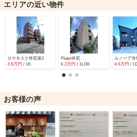
エリアの近い物件
ロマネスク井尻第2
Piajet井尻
ルノーア寺
3.6
万
円
/ 1K
6.2
万
円
/ 1LDK
4.6
万
円
/ 1
お客様の声