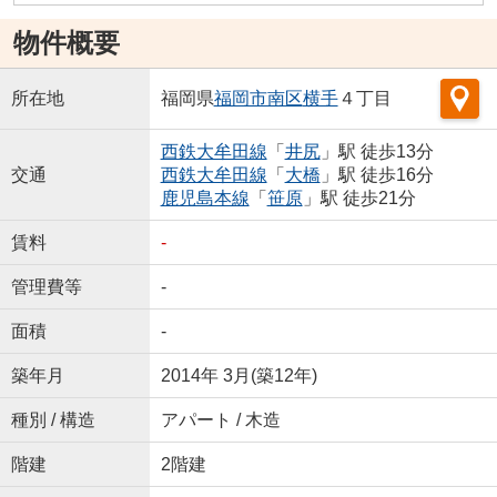
物件概要
所在地
福岡県
福岡市南区
横手
４丁目
西鉄大牟田線
「
井尻
」駅 徒歩13分
交通
西鉄大牟田線
「
大橋
」駅 徒歩16分
鹿児島本線
「
笹原
」駅 徒歩21分
賃料
-
管理費等
-
面積
-
築年月
2014年 3月(築12年)
種別 / 構造
アパート / 木造
階建
2階建