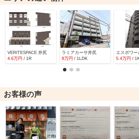
VERITESPACE 井尻
ラミアカーサ井尻
エスポワー
4.6
万
円
/ 1R
8
万
円
/ 1LDK
5.4
万
円
/ 1
お客様の声