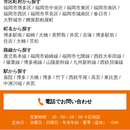
市区町村から探す
福岡市博多区
/
福岡市中央区
/
福岡市東区
/
福岡市南区
/
福岡市西区
/
福岡市早良区
/
福岡市城南区
/
春日市
/
大野城市
/
糟屋郡粕屋町
町名から探す
博多駅南
/
箱崎
/
大橋
/
美野島
/
井尻
/
吉塚
/
博多駅前
/
住吉
/
大楠
/
筥松
路線から探す
鹿児島本線
/
福岡市箱崎線
/
福岡市七隈線
/
西鉄大牟田線
/
/
篠栗線
/
博多南線
/
山陽新幹線
/
九州新幹線
/
西鉄貝塚線
駅から探す
薬院
/
博多
/
大橋
/
博多
/
竹下
/
西鉄平尾
/
高宮
/
東比恵
/
中洲川端
/
井尻
電話でお問い合わせ
営業時間：
10：00～18：00 ※応相談
定休日：
水曜日・日曜日・年末年始・夏季（盆休）・GW