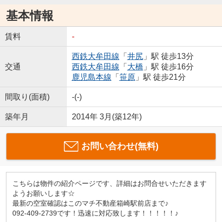
基本情報
賃料
-
西鉄大牟田線
「
井尻
」駅 徒歩13分
交通
西鉄大牟田線
「
大橋
」駅 徒歩16分
鹿児島本線
「
笹原
」駅 徒歩21分
間取り(面積)
-(-)
築年月
2014年 3月(築12年)
お問い合わせ(無料)
こちらは物件の紹介ページです、詳細はお問合せいただきます
ようお願いします☆
最新の空室確認はこのマチ不動産箱崎駅前店まで♪
092-409-2739です！迅速に対応致します！！！！！♪